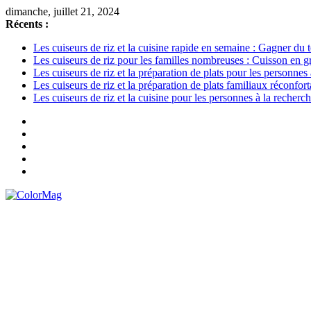
Passer
dimanche, juillet 21, 2024
au
Récents :
contenu
Les cuiseurs de riz et la cuisine rapide en semaine : Gagner du t
Les cuiseurs de riz pour les familles nombreuses : Cuisson en g
Les cuiseurs de riz et la préparation de plats pour les personnes âg
Les cuiseurs de riz et la préparation de plats familiaux réconfort
Les cuiseurs de riz et la cuisine pour les personnes à la recherch