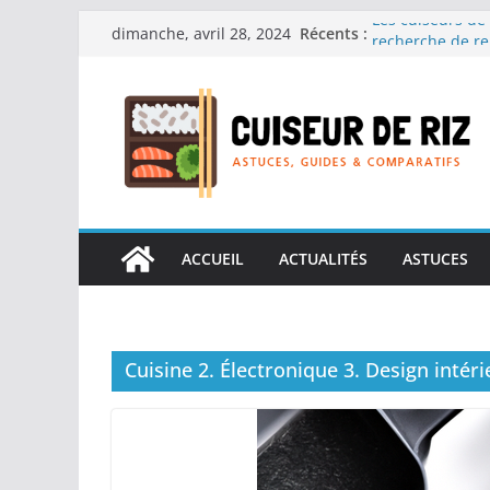
Passer
Les cuiseurs de 
Récents :
dimanche, avril 28, 2024
au
recherche de re
Les cuiseurs de 
contenu
Gagner du temps
Les cuiseurs de
en grande quant
Les cuiseurs de 
personnes âgées :
Les cuiseurs de 
réconfortants.
ACCUEIL
ACTUALITÉS
ASTUCES
Cuisine 2. Électronique 3. Design intér