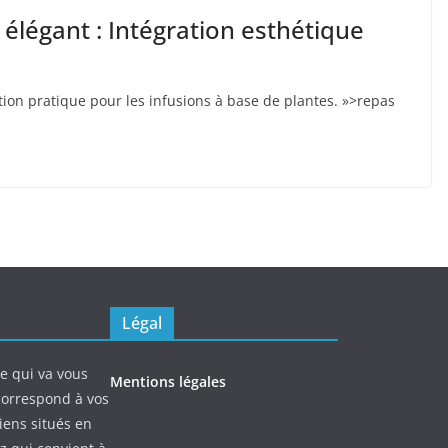
 élégant : Intégration esthétique
lution pratique pour les infusions à base de plantes. »>repas
Légal
ne qui va vous
Mentions légales
 correspond à vos
iens situés en