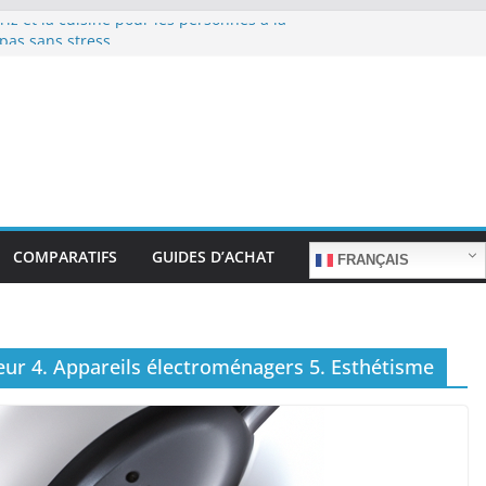
riz et la cuisine pour les personnes à la
pas sans stress.
riz et la cuisine rapide en semaine :
 sans sacrifier le goût.
 riz pour les familles nombreuses : Cuisson
ité.
riz et la préparation de plats pour les
 Facilité d’utilisation et nutrition.
riz et la préparation de plats familiaux
COMPARATIFS
GUIDES D’ACHAT
FRANÇAIS
ieur 4. Appareils électroménagers 5. Esthétisme