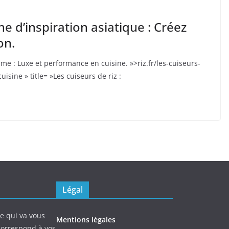
ine d’inspiration asiatique : Créez
on.
me : Luxe et performance en cuisine. »>riz.fr/les-cuiseurs-
ine » title= »Les cuiseurs de riz :
Légal
ne qui va vous
Mentions légales
 correspond à vos