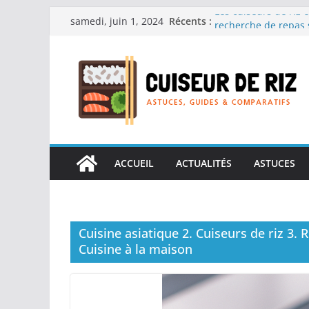
Passer
Les cuiseurs de riz 
Récents :
samedi, juin 1, 2024
recherche de repas 
au
Les cuiseurs de riz 
contenu
Gagner du temps sans
Les cuiseurs de riz 
en grande quantité.
Les cuiseurs de riz 
personnes âgées : Fac
Les cuiseurs de riz 
réconfortants.
ACCUEIL
ACTUALITÉS
ASTUCES
Cuisine asiatique 2. Cuiseurs de riz 3. R
Cuisine à la maison