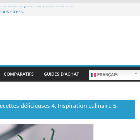
et la cuisine pour les personnes à la
sans stress.
et la cuisine rapide en semaine :
 sacrifier le goût.
pour les familles nombreuses : Cuisson
et la préparation de plats pour les
ilité d’utilisation et nutrition.
et la préparation de plats familiaux
COMPARATIFS
GUIDES D’ACHAT
FRANÇAIS
ecettes délicieuses 4. Inspiration culinaire 5.