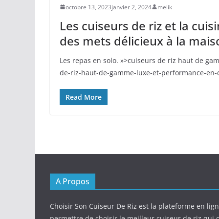
octobre 13, 2023
janvier 2, 2024
melik
Les cuiseurs de riz et la cuis
des mets délicieux à la mais
Les repas en solo. »>cuiseurs de riz haut de gam
de-riz-haut-de-gamme-luxe-et-performance-en-cuis
Read More
A Propos
Choisir Son Cuiseur De Riz est la plateforme en lig
permettre de choisir le meilleur cuiseur de riz qui