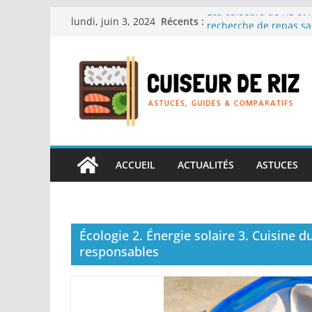
Passer
Les cuiseurs de riz et 
Récents :
lundi, juin 3, 2024
recherche de repas sa
au
Les cuiseurs de riz et
contenu
Gagner du temps sans s
Les cuiseurs de riz po
en grande quantité.
Les cuiseurs de riz et 
personnes âgées : Facili
Les cuiseurs de riz et 
réconfortants.
ACCUEIL
ACTUALITÉS
ASTUCES
Écologie 2. Énergie solaire 3. Cuisine d
responsables