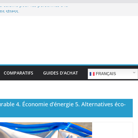
la cuisine pour les personnes à la
ns stress.
 la cuisine rapide en semaine :
acrifier le goût.
ur les familles nombreuses : Cuisson
la préparation de plats pour les
té d’utilisation et nutrition.
la préparation de plats familiaux
COMPARATIFS
GUIDES D’ACHAT
FRANÇAIS
urable 4. Économie d’énergie 5. Alternatives éco-