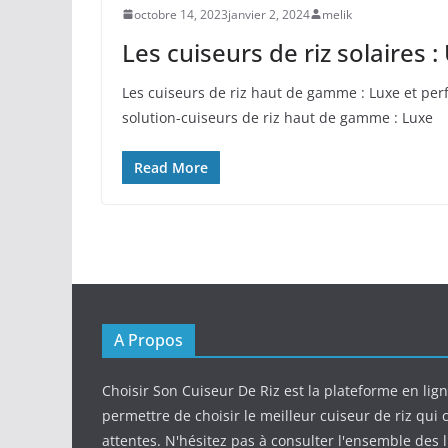
octobre 14, 2023
janvier 2, 2024
melik
Les cuiseurs de riz solaires 
Les cuiseurs de riz haut de gamme : Luxe et perf
solution-cuiseurs de riz haut de gamme : Luxe
Read More
A Propos
Choisir Son Cuiseur De Riz est la plateforme en lig
permettre de choisir le meilleur cuiseur de riz qui
attentes. N'hésitez pas à consulter l'ensemble des l