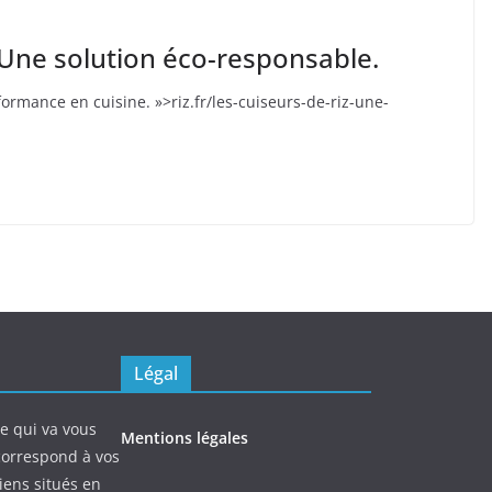
: Une solution éco-responsable.
ormance en cuisine. »>riz.fr/les-cuiseurs-de-riz-une-
Légal
ne qui va vous
Mentions légales
 correspond à vos
iens situés en