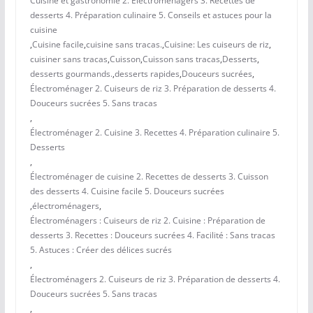
Cuisine et gastronomie 2. Électroménagers 3. Recettes de
desserts 4. Préparation culinaire 5. Conseils et astuces pour la
cuisine
,
Cuisine facile
,
cuisine sans tracas.
,
Cuisine: Les cuiseurs de riz
,
cuisiner sans tracas
,
Cuisson
,
Cuisson sans tracas
,
Desserts
,
desserts gourmands.
,
desserts rapides
,
Douceurs sucrées
,
Électroménager 2. Cuiseurs de riz 3. Préparation de desserts 4.
Douceurs sucrées 5. Sans tracas
,
Électroménager 2. Cuisine 3. Recettes 4. Préparation culinaire 5.
Desserts
,
Électroménager de cuisine 2. Recettes de desserts 3. Cuisson
des desserts 4. Cuisine facile 5. Douceurs sucrées
,
électroménagers
,
Électroménagers : Cuiseurs de riz 2. Cuisine : Préparation de
desserts 3. Recettes : Douceurs sucrées 4. Facilité : Sans tracas
5. Astuces : Créer des délices sucrés
,
Électroménagers 2. Cuiseurs de riz 3. Préparation de desserts 4.
Douceurs sucrées 5. Sans tracas
,