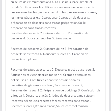
cuiseurs de riz multifonctions 4. La cuisine sucrée simple et
rapide 5. Découvrez les délices sucrés avec un cuiseur de riz
,
les recettes faciles.
,
les recettes simples.
,
Les recettes sucrées
,
les tartes
,
pâtisserie
,
préparation
,
préparation de desserts
,
préparation de desserts sans tracas
,
préparation facile
,
préparation sans tracas
,
recettes
,
Recettes de desserts 2. Cuiseurs de riz 3. Préparation de
desserts 4. Douceurs sucrées 5. Sans tracas
,
Recettes de desserts 2. Cuiseurs de riz 3. Préparation de
desserts sans tracas 4. Douceurs sucrées 5. Création de
desserts simplifiée
,
Recettes de gâteaux et tartes 2. Desserts glacés et sorbets 3.
Pâtisseries et viennoiseries maison 4. Crèmes et mousses
délicieuses 5. Confitures et confiseries artisanales
,
Recettes de gâteaux sans four
,
Recettes de riz sucré
,
Recettes de riz sucré 2. Préparation de puddings 3. Confection de
gâteaux 4. Desserts glacés 5. Idées de desserts sans cuisson
,
recettes délicieuses
,
recettes faciles
,
recettes sans tracas.
,
Recettes sucrées
,
Riz
,
sans tracas
,
Sauce caramel maison
,