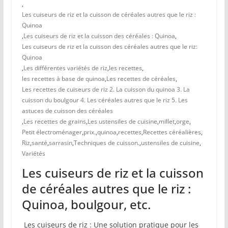
,
Les cuiseurs de riz et la cuisson de céréales autres que le riz :
Quinoa
,
Les cuiseurs de riz et la cuisson des céréales : Quinoa
,
Les cuiseurs de riz et la cuisson des céréales autres que le riz:
Quinoa
,
Les différentes variétés de riz
,
les recettes
,
les recettes à base de quinoa
,
Les recettes de céréales
,
Les recettes de cuiseurs de riz 2. La cuisson du quinoa 3. La
cuisson du boulgour 4. Les céréales autres que le riz 5. Les
astuces de cuisson des céréales
,
Les recettes de grains
,
Les ustensiles de cuisine
,
millet
,
orge
,
Petit électroménager
,
prix.
,
quinoa
,
recettes
,
Recettes céréalières
,
Riz
,
santé
,
sarrasin
,
Techniques de cuisson.
,
ustensiles de cuisine
,
Variétés
Les cuiseurs de riz et la cuisson
de céréales autres que le riz :
Quinoa, boulgour, etc.
​ Les cuiseurs de riz : Une solution pratique pour les