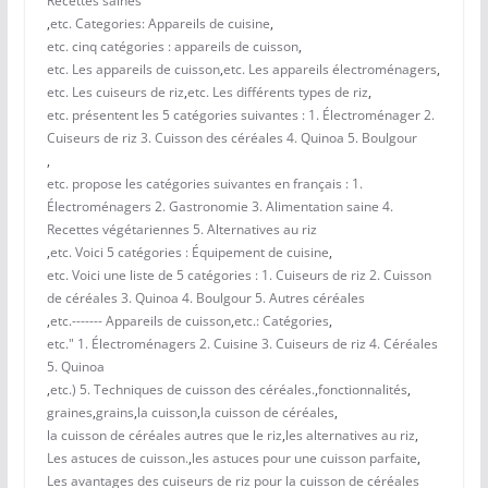
Recettes saines
,
etc. Categories: Appareils de cuisine
,
etc. cinq catégories : appareils de cuisson
,
etc. Les appareils de cuisson
,
etc. Les appareils électroménagers
,
etc. Les cuiseurs de riz
,
etc. Les différents types de riz
,
etc. présentent les 5 catégories suivantes : 1. Électroménager 2.
Cuiseurs de riz 3. Cuisson des céréales 4. Quinoa 5. Boulgour
,
etc. propose les catégories suivantes en français : 1.
Électroménagers 2. Gastronomie 3. Alimentation saine 4.
Recettes végétariennes 5. Alternatives au riz
,
etc. Voici 5 catégories : Équipement de cuisine
,
etc. Voici une liste de 5 catégories : 1. Cuiseurs de riz 2. Cuisson
de céréales 3. Quinoa 4. Boulgour 5. Autres céréales
,
etc.------- Appareils de cuisson
,
etc.: Catégories
,
etc." 1. Électroménagers 2. Cuisine 3. Cuiseurs de riz 4. Céréales
5. Quinoa
,
etc.) 5. Techniques de cuisson des céréales.
,
fonctionnalités
,
graines
,
grains
,
la cuisson
,
la cuisson de céréales
,
la cuisson de céréales autres que le riz
,
les alternatives au riz
,
Les astuces de cuisson.
,
les astuces pour une cuisson parfaite
,
Les avantages des cuiseurs de riz pour la cuisson de céréales