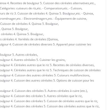
uinoa 4. Recettes de boulgour 5. Cuisson des céréales alternatives
,
etc.
,
- Catégories: cuiseurs de riz
,
etc. - Comparaison
,
etc. - Cuisson
,
iseurs de riz 3. Cuisson de céréales 4. Quinoa 5. Boulgour
,
etc. - Quinoa
,
ectroménager
,
etc. : Electroménagers
,
etc. : Équipement de cuisine
,
3. Cuisson de céréales 4. Quinoa 5. Boulgour
,
4. Quinoa 5. Boulgour
,
de céréales 4. Quinoa 5. Boulgour
,
des céréales 4. Variétés de céréales (Quinoa
,
oulgour 4. Cuisson de céréales diverses 5. Appareil pour cuisiner les
 Boulgour 5. Autres céréales
,
oulgour 4. Autres céréales 5. Cuisiner les grains
,
boulgour 4. Céréales autres que le riz 5. Recettes de céréales diverses
,
boulgour 4. Céréales autres que le riz 5. Techniques de cuisson de céréales
 boulgour 4. Cuisson des autres céréales 5. Cuiseurs multifonctions
,
boulgour 4. Cuisson des autres céréales 5. Options de cuisson pour les
boulgour 4. Cuisson des céréales 5. Autres céréales à cuire (etc.)
,
boulgour 4. Cuisson des céréales 5. Autres céréales que le riz
,
boulgour 4. Cuisson des céréales 5. Cuisson de céréales autres que le riz
,
boulgour 4. Cuisson des céréales 5. Cuisson des céréales autres que le riz
,