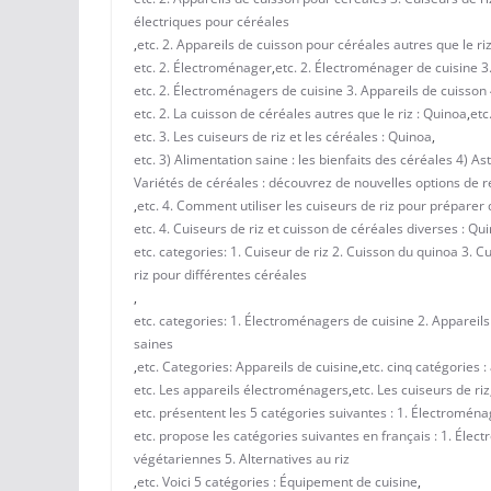
électriques pour céréales
,
etc. 2. Appareils de cuisson pour céréales autres que le ri
etc. 2. Électroménager
,
etc. 2. Électroménager de cuisine 3
etc. 2. Électroménagers de cuisine 3. Appareils de cuisson 
etc. 2. La cuisson de céréales autres que le riz : Quinoa
,
etc
etc. 3. Les cuiseurs de riz et les céréales : Quinoa
,
etc. 3) Alimentation saine : les bienfaits des céréales 4) As
Variétés de céréales : découvrez de nouvelles options de r
,
etc. 4. Comment utiliser les cuiseurs de riz pour préparer
etc. 4. Cuiseurs de riz et cuisson de céréales diverses : Qu
etc. categories: 1. Cuiseur de riz 2. Cuisson du quinoa 3. C
riz pour différentes céréales
,
etc. categories: 1. Électroménagers de cuisine 2. Appareil
saines
,
etc. Categories: Appareils de cuisine
,
etc. cinq catégories 
etc. Les appareils électroménagers
,
etc. Les cuiseurs de riz
etc. présentent les 5 catégories suivantes : 1. Électroména
etc. propose les catégories suivantes en français : 1. Éle
végétariennes 5. Alternatives au riz
,
etc. Voici 5 catégories : Équipement de cuisine
,