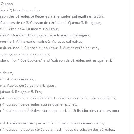
- Quinoa
,
éales 2) Recettes : quinoa
,
isson des céréales 5) Recettes
,
alimentation saine
,
alimentation.
,
 Cuiseurs de riz 3. Cuisson de céréales 4. Quinoa 5. Boulgour
,
iz 3. Céréales 4. Quinoa 5. Boulgour
,
éales 4. Quinoa 5. Boulgour
,
appareils électroménagers
,
nomie 4. Alimentation saine 5. Astuces culinaires
,
on du quinoa 4. Cuisson du boulgour 5. Autres céréales : etc.
,
iz
,
boulgour et autres céréales
,
nslation for "Rice Cookers" and "cuisson de céréales autres que le riz"
s de riz
,
ur 5. Autres céréales
,
ur 5. Autres céréales non riziques
,
Quinoa 4. Boulgour 5. Etc.
,
 4. Cuisson d'autres céréales 5. Cuisson de céréales autres que le riz
,
 4. Cuisson de céréales autres que le riz 5. etc.
,
 4. Cuisson de céréales autres que le riz 5. Utilisation des cuiseurs pour
 4. Céréales autres que le riz 5. Utilisation des cuiseurs de riz
,
r 4. Cuisson d'autres céréales 5. Techniques de cuisson des céréales
,