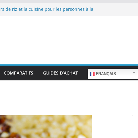
rs de riz et la cuisine pour les personnes à la
 de repas sans stress.
rs de riz et la cuisine rapide en semaine :
temps sans sacrifier le goût.
rs de riz pour les familles nombreuses : Cuisson
 quantité.
rs de riz et la préparation de plats pour les
âgées : Facilité d’utilisation et nutrition.
rs de riz et la préparation de plats familiaux
nts.
COMPARATIFS
GUIDES D’ACHAT
FRANÇAIS