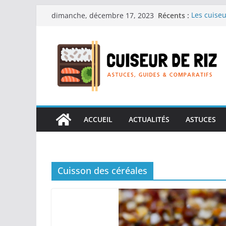
Passer
Récents :
Les cuiseu
dimanche, décembre 17, 2023
au
recherche
Les cuiseu
contenu
Gagner du 
Les cuiseu
en grande
Les cuiseu
personnes 
Les cuiseu
réconforta
ACCUEIL
ACTUALITÉS
ASTUCES
Cuisson des céréales