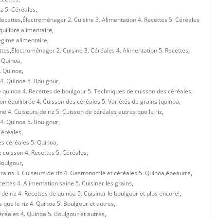
iz 5. Céréales
,
Recettes
,
Électroménager 2. Cuisine 3. Alimentation 4. Recettes 5. Céréales
quilibre alimentaire
,
Régime alimentaire
,
ttes
,
Électroménager 2. Cuisine 3. Céréales 4. Alimentation 5. Recettes
,
. Quinoa
,
5. Quinoa
,
 4. Quinoa 5. Boulgour
,
e quinoa 4. Recettes de boulgour 5. Techniques de cuisson des céréales
,
on équilibrée 4. Cuisson des céréales 5. Variétés de grains (quinoa
,
e 4. Cuiseurs de riz 5. Cuisson de céréales autres que le riz
,
 4. Quinoa 5. Boulgour
,
Céréales
,
es céréales 5. Quinoa
,
 cuisson 4. Recettes 5. Céréales
,
Boulgour
,
grains 3. Cuiseurs de riz 4. Gastronomie et céréales 5. Quinoa
,
épeautre
,
ttes 4. Alimentation saine 5. Cuisiner les grains
,
de riz 4. Recettes de quinoa 5. Cuisiner le boulgour et plus encore!
,
 que le riz 4. Quinoa 5. Boulgour et autres
,
éréales 4. Quinoa 5. Boulgour et autres
,