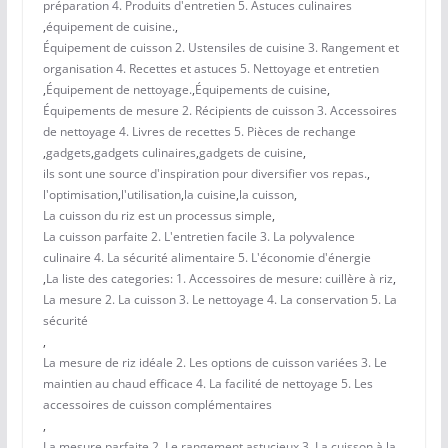
préparation 4. Produits d'entretien 5. Astuces culinaires
,
équipement de cuisine.
,
Équipement de cuisson 2. Ustensiles de cuisine 3. Rangement et
organisation 4. Recettes et astuces 5. Nettoyage et entretien
,
Équipement de nettoyage.
,
Équipements de cuisine
,
Équipements de mesure 2. Récipients de cuisson 3. Accessoires
de nettoyage 4. Livres de recettes 5. Pièces de rechange
,
gadgets
,
gadgets culinaires
,
gadgets de cuisine
,
ils sont une source d'inspiration pour diversifier vos repas.
,
l'optimisation
,
l'utilisation
,
la cuisine
,
la cuisson
,
La cuisson du riz est un processus simple
,
La cuisson parfaite 2. L'entretien facile 3. La polyvalence
culinaire 4. La sécurité alimentaire 5. L'économie d'énergie
,
La liste des categories: 1. Accessoires de mesure: cuillère à riz
,
La mesure 2. La cuisson 3. Le nettoyage 4. La conservation 5. La
sécurité
,
La mesure de riz idéale 2. Les options de cuisson variées 3. Le
maintien au chaud efficace 4. La facilité de nettoyage 5. Les
accessoires de cuisson complémentaires
,
La mesure parfaite 2. Le rangement astucieux 3. La cuisson à la