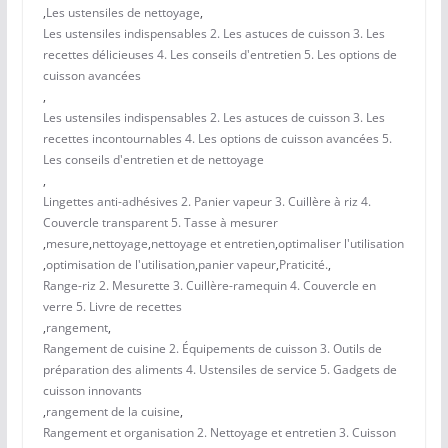
,
Les ustensiles de nettoyage
,
Les ustensiles indispensables 2. Les astuces de cuisson 3. Les
recettes délicieuses 4. Les conseils d'entretien 5. Les options de
cuisson avancées
,
Les ustensiles indispensables 2. Les astuces de cuisson 3. Les
recettes incontournables 4. Les options de cuisson avancées 5.
Les conseils d'entretien et de nettoyage
,
Lingettes anti-adhésives 2. Panier vapeur 3. Cuillère à riz 4.
Couvercle transparent 5. Tasse à mesurer
,
mesure
,
nettoyage
,
nettoyage et entretien
,
optimaliser l'utilisation
,
optimisation de l'utilisation
,
panier vapeur
,
Praticité.
,
Range-riz 2. Mesurette 3. Cuillère-ramequin 4. Couvercle en
verre 5. Livre de recettes
,
rangement
,
Rangement de cuisine 2. Équipements de cuisson 3. Outils de
préparation des aliments 4. Ustensiles de service 5. Gadgets de
cuisson innovants
,
rangement de la cuisine
,
Rangement et organisation 2. Nettoyage et entretien 3. Cuisson