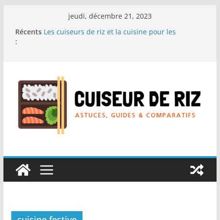
Passer
jeudi, décembre 21, 2023
au
Récents
Les cuiseurs de riz et la cuisine pour les
contenu
:
personnes à la recherche de repas sans stress.
Les cuiseurs de riz et la cuisine rapide en
semaine : Gagner du temps sans sacrifier le
goût.
Les cuiseurs de riz pour les familles
nombreuses : Cuisson en grande quantité.
Les cuiseurs de riz et la préparation de plats
pour les personnes âgées : Facilité d’utilisation
et nutrition.
Les cuiseurs de riz et la préparation de plats
familiaux réconfortants.
cuisine festive