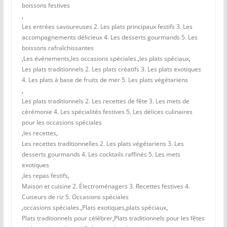
boissons festives
,
Les entrées savoureuses 2. Les plats principaux festifs 3. Les
accompagnements délicieux 4. Les desserts gourmands 5. Les
boissons rafraîchissantes
,
Les événements
,
les occasions spéciales.
,
les plats spéciaux
,
Les plats traditionnels 2. Les plats créatifs 3. Les plats exotiques
4. Les plats à base de fruits de mer 5. Les plats végétariens
,
Les plats traditionnels 2. Les recettes de fête 3. Les mets de
cérémonie 4. Les spécialités festives 5. Les délices culinaires
pour les occasions spéciales
,
les recettes
,
Les recettes traditionnelles 2. Les plats végétariens 3. Les
desserts gourmands 4. Les cocktails raffinés 5. Les mets
exotiques
,
les repas festifs
,
Maison et cuisine 2. Électroménagers 3. Recettes festives 4.
Cuiseurs de riz 5. Occasions spéciales
,
occasions spéciales.
,
Plats exotiques
,
plats spéciaux
,
Plats traditionnels pour célébrer
,
Plats traditionnels pour les fêtes