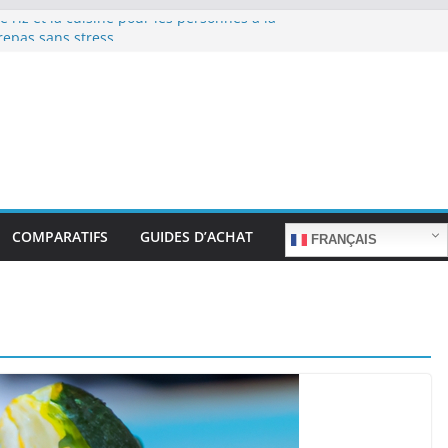
e riz et la cuisine pour les personnes à la
repas sans stress.
e riz et la cuisine rapide en semaine :
s sans sacrifier le goût.
e riz pour les familles nombreuses : Cuisson
ntité.
e riz et la préparation de plats pour les
 : Facilité d’utilisation et nutrition.
e riz et la préparation de plats familiaux
COMPARATIFS
GUIDES D’ACHAT
FRANÇAIS