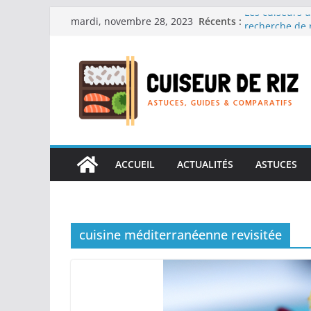
Passer
Les cuiseurs d
Récents :
mardi, novembre 28, 2023
recherche de 
au
Les cuiseurs d
contenu
Gagner du temp
Les cuiseurs d
en grande qua
Les cuiseurs d
personnes âgées
Les cuiseurs d
réconfortants.
ACCUEIL
ACTUALITÉS
ASTUCES
cuisine méditerranéenne revisitée