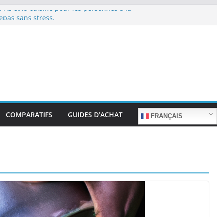
 riz et la cuisine pour les personnes à la
epas sans stress.
 riz et la cuisine rapide en semaine :
s sans sacrifier le goût.
e riz pour les familles nombreuses : Cuisson
tité.
 riz et la préparation de plats pour les
: Facilité d’utilisation et nutrition.
 riz et la préparation de plats familiaux
COMPARATIFS
GUIDES D’ACHAT
FRANÇAIS