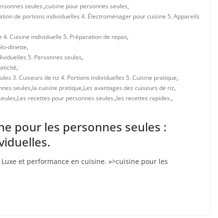
ersonnes seules.
,
cuisine pour personnes seules
,
ation de portions individuelles 4. Électroménager pour cuisine 5. Appareils
 4. Cuisine individuelle 5. Préparation de repas
,
lo-dinette
,
dividuelles 5. Personnes seules
,
aticité
,
s 3. Cuiseurs de riz 4. Portions individuelles 5. Cuisine pratique
,
nnes seules
,
la cuisine pratique
,
Les avantages des cuiseurs de riz
,
seules
,
Les recettes pour personnes seules.
,
les recettes rapides.
,
sine pour les personnes seules :
viduelles.
: Luxe et performance en cuisine. »>cuisine pour les