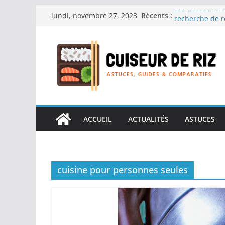
Passer
Les cuiseurs de
Récents :
lundi, novembre 27, 2023
recherche de r
au
Les cuiseurs de
contenu
Gagner du temp
Les cuiseurs d
en grande quan
Les cuiseurs de
personnes âgées 
Les cuiseurs de
réconfortants.
ACCUEIL
ACTUALITÉS
ASTUCES
cuisine pour personnes seules