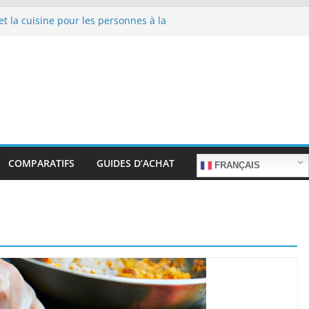
et la cuisine pour les personnes à la
 sans stress.
 et la cuisine rapide en semaine :
s sacrifier le goût.
 pour les familles nombreuses : Cuisson
.
et la préparation de plats pour les
cilité d’utilisation et nutrition.
et la préparation de plats familiaux
COMPARATIFS
GUIDES D’ACHAT
FRANÇAIS