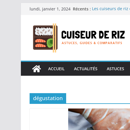
Passer
Récents :
Les cuiseurs de riz 
lundi, janvier 1, 2024
au
recherche de repas
Les cuiseurs de riz
contenu
Gagner du temps san
Les cuiseurs de riz
en grande quantité
Les cuiseurs de riz 
personnes âgées : Fa
Les cuiseurs de riz 
réconfortants.
ACCUEIL
ACTUALITÉS
ASTUCES
dégustation