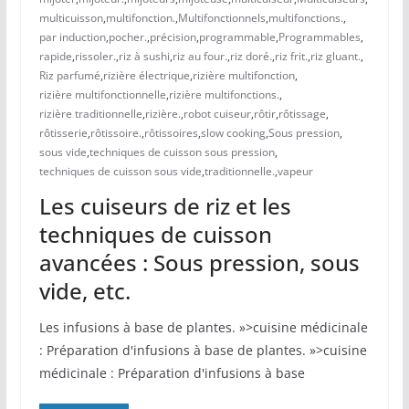
multicuisson
,
multifonction.
,
Multifonctionnels
,
multifonctions.
,
par induction
,
pocher.
,
précision
,
programmable
,
Programmables
,
rapide
,
rissoler.
,
riz à sushi
,
riz au four.
,
riz doré.
,
riz frit.
,
riz gluant.
,
Riz parfumé
,
rizière électrique
,
rizière multifonction
,
rizière multifonctionnelle
,
rizière multifonctions.
,
rizière traditionnelle
,
rizière.
,
robot cuiseur
,
rôtir
,
rôtissage
,
rôtisserie
,
rôtissoire.
,
rôtissoires
,
slow cooking
,
Sous pression
,
sous vide
,
techniques de cuisson sous pression
,
techniques de cuisson sous vide
,
traditionnelle.
,
vapeur
Les cuiseurs de riz et les
techniques de cuisson
avancées : Sous pression, sous
vide, etc.
Les infusions à base de plantes. »>cuisine médicinale
: Préparation d'infusions à base de plantes. »>cuisine
médicinale : Préparation d'infusions à base