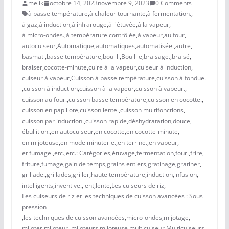
melik
octobre 14, 2023
novembre 9, 2023
0 Comments
à basse température
,
à chaleur tournante
,
à fermentation.
,
à gaz
,
à induction
,
à infrarouge
,
à l'étuvée
,
à la vapeur
,
à micro-ondes.
,
à température contrôlée
,
à vapeur
,
au four
,
autocuiseur
,
Automatique
,
automatiques
,
automatisée.
,
autre
,
basmati
,
basse température
,
bouilli
,
Bouillie
,
braisage.
,
braisé
,
braiser
,
cocotte-minute
,
cuire à la vapeur
,
cuiseur à induction
,
cuiseur à vapeur
,
Cuisson à basse température
,
cuisson à fondue.
,
cuisson à induction
,
cuisson à la vapeur
,
cuisson à vapeur.
,
cuisson au four.
,
cuisson basse température
,
cuisson en cocotte.
,
cuisson en papillote
,
cuisson lente.
,
cuisson multifonctions
,
cuisson par induction.
,
cuisson rapide
,
déshydratation
,
douce
,
ébullition.
,
en autocuiseur
,
en cocotte
,
en cocotte-minute
,
en mijoteuse
,
en mode minuterie.
,
en terrine.
,
en vapeur
,
et fumage.
,
etc.
,
etc.: Catégories
,
étuvage
,
fermentation
,
four.
,
frire
,
friture
,
fumage
,
gain de temps
,
grains entiers
,
gratinage
,
gratiner
,
grillade.
,
grillades
,
griller
,
haute température
,
induction
,
infusion
,
intelligents
,
inventive.
,
lent
,
lente
,
Les cuiseurs de riz
,
Les cuiseurs de riz et les techniques de cuisson avancées : Sous
pression
,
les techniques de cuisson avancées
,
micro-ondes
,
mijotage
,
mijoter
,
mijoteur.
,
mijoteurs
,
mijoteuse
,
multicuiseur
,
Multicuiseurs
,