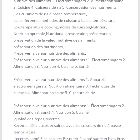
nutritive des aliments 1. Électroménagers 2. Alimentation saine
3. Cuisine 4. Cuiseurs de riz 5. Conservation des nutriments
,
Les cuisiniers de riz à basse température
,
Les différentes méthodes de cuisson à basse température
,
Low temperature cooking
,
modes de cuisson
,
Nutrition
,
Nutrition optimale
,
Nutritional preservation
,
préservation
,
préservation de la valeur nutritive des aliments
,
préservation des nutriments
,
Préserver la valeur nutritive des aliments
,
Préserver la valeur nutritive des aliments : 1. Electroménagers 2.
Alimentation 3. Nutrition 4. Cuisine 5. Santé
,
Préserver la valeur nutritive des aliments 1. Appareils
électroménagers 2. Nutrition alimentaire 3. Techniques de
cuisson 4. Alimentation saine 5. Cuiseurs de riz
,
Préserver la valeur nutritive des aliments: 1. Électroménagers 2.
Alimentation 3. Santé 4. Nutrition 5. Cuisine
,
qualité des repas
,
recettes
,
Recettes délicieuses et saines avec les cuiseurs de riz à basse
température
,
recettes santé
,
Rice cookers
,
Riz nutritif.
,
santé
,
santé et bien-être.
,