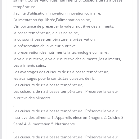
saine 4. Conservation des nutriments 5. Cuiseurs de riz à basse
température
,
facilité d'utilisation
,
Innovation
,
Innovation culinaire
,
l'alimentation équilibrée
,
l'alimentation saine
,
L'importance de préserver la valeur nutritive des aliments
,
la basse température
,
la cuisine saine
,
la cuisson à basse température
,
la préservation
,
la préservation de la valeur nutritive
,
la préservation des nutriments
,
la technologie culinaire.
,
la valeur nutritive
,
la valeur nutritive des aliments.
,
les aliments
,
Les aliments sains
,
Les avantages des cuiseurs de riz à basse température
,
les avantages pour la santé.
,
Les cuiseurs de riz
,
Les cuiseurs de riz à basse température
,
Les cuiseurs de riz à basse température : Préserver la valeur
nutritive des aliments
,
Les cuiseurs de riz à basse température : Préserver la valeur
nutritive des aliments 1. Appareils électroménagers 2. Cuisine 3.
Santé 4. Alimentation 5. Nutriments
,
Les cuiseurs de riz à basse température : Préserver la valeur