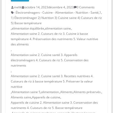
melik
octobre 14, 2023
décembre 4, 2023
0 Comments
- Électroménagers - Cuisine - Alimentation - Nutrition - Santé
,
1
,
1) Électroménager 2) Nutrition 3) Cuisine saine 4) Cuiseurs de riz
5) Basse température
,
alimentation équilibrée
,
alimentation saine
,
Alimentation saine 2. Cuiseurs de riz 3. Cuisine à basse
température 4. Préservation des nutriments 5. Valeur nutritive
des aliments
,
Alimentation saine 2. Cuisine santé 3. Appareils
électroménagers 4. Cuiseurs de riz 5. Conservation des
nutriments
,
Alimentation saine 2. Cuisine santé 3. Recettes nutritives 4.
Cuiseurs de riz à basse température 5. Préserver la valeur
nutritive
,
Alimentation saine 5
,
alimentation.
,
Aliments
,
Aliments préservés.
,
Aliments sains
,
Appareils de cuisine
,
Appareils de cuisine 2. Alimentation saine 3. Conservation des
nutriments 4. Cuiseurs de riz 5. Basse température