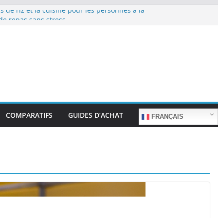
s de riz et la cuisine pour les personnes à la
de repas sans stress.
s de riz et la cuisine rapide en semaine :
emps sans sacrifier le goût.
s de riz pour les familles nombreuses : Cuisson
quantité.
s de riz et la préparation de plats pour les
gées : Facilité d’utilisation et nutrition.
s de riz et la préparation de plats familiaux
ts.
COMPARATIFS
GUIDES D’ACHAT
FRANÇAIS