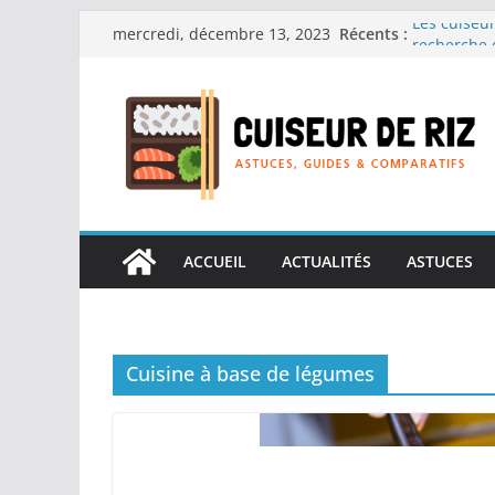
Passer
Les cuiseur
Récents :
mercredi, décembre 13, 2023
au
recherche 
Les cuiseur
contenu
Gagner du t
Les cuiseur
en grande 
Les cuiseur
personnes â
Les cuiseur
réconfortan
ACCUEIL
ACTUALITÉS
ASTUCES
Cuisine à base de légumes