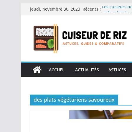
Passer
Récents :
Les cuiseurs de
jeudi, novembre 30, 2023
au
recherche de r
Les cuiseurs de
contenu
Gagner du temps
Les cuiseurs de
en grande quan
Les cuiseurs de
personnes âgées 
Les cuiseurs de
réconfortants.
ACCUEIL
ACTUALITÉS
ASTUCES
des plats végétariens savoureux