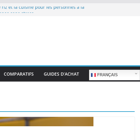
 riz et la cuisine pour les personnes à la
epas sans stress.
 riz et la cuisine rapide en semaine :
 sans sacrifier le goût.
 riz pour les familles nombreuses : Cuisson
tité.
 riz et la préparation de plats pour les
: Facilité d’utilisation et nutrition.
 riz et la préparation de plats familiaux
COMPARATIFS
GUIDES D’ACHAT
FRANÇAIS