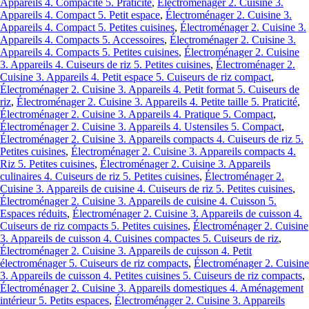
Appareils 4. Compacité 5. Praticité
,
Électroménager 2. Cuisine 3.
Appareils 4. Compact 5. Petit espace
,
Électroménager 2. Cuisine 3.
Appareils 4. Compact 5. Petites cuisines
,
Électroménager 2. Cuisine 3.
Appareils 4. Compacts 5. Accessoires
,
Électroménager 2. Cuisine 3.
Appareils 4. Compacts 5. Petites cuisines
,
Électroménager 2. Cuisine
3. Appareils 4. Cuiseurs de riz 5. Petites cuisines
,
Électroménager 2.
Cuisine 3. Appareils 4. Petit espace 5. Cuiseurs de riz compact
,
Électroménager 2. Cuisine 3. Appareils 4. Petit format 5. Cuiseurs de
riz
,
Électroménager 2. Cuisine 3. Appareils 4. Petite taille 5. Praticité
,
Électroménager 2. Cuisine 3. Appareils 4. Pratique 5. Compact
,
Électroménager 2. Cuisine 3. Appareils 4. Ustensiles 5. Compact
,
Électroménager 2. Cuisine 3. Appareils compacts 4. Cuiseurs de riz 5.
Petites cuisines
,
Électroménager 2. Cuisine 3. Appareils compacts 4.
Riz 5. Petites cuisines
,
Électroménager 2. Cuisine 3. Appareils
culinaires 4. Cuiseurs de riz 5. Petites cuisines
,
Électroménager 2.
Cuisine 3. Appareils de cuisine 4. Cuiseurs de riz 5. Petites cuisines
,
Électroménager 2. Cuisine 3. Appareils de cuisine 4. Cuisson 5.
Espaces réduits
,
Électroménager 2. Cuisine 3. Appareils de cuisson 4.
Cuiseurs de riz compacts 5. Petites cuisines
,
Électroménager 2. Cuisine
3. Appareils de cuisson 4. Cuisines compactes 5. Cuiseurs de riz
,
Électroménager 2. Cuisine 3. Appareils de cuisson 4. Petit
électroménager 5. Cuiseurs de riz compacts
,
Électroménager 2. Cuisine
3. Appareils de cuisson 4. Petites cuisines 5. Cuiseurs de riz compacts
,
Électroménager 2. Cuisine 3. Appareils domestiques 4. Aménagement
intérieur 5. Petits espaces
,
Électroménager 2. Cuisine 3. Appareils