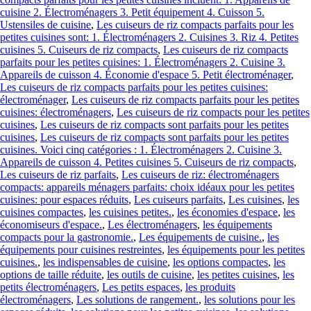
cuisine 2. Électroménagers 3. Petit équipement 4. Cuisson 5.
Ustensiles de cuisine
,
Les cuiseurs de riz compacts parfaits pour les
petites cuisines sont: 1. Électroménagers 2. Cuisines 3. Riz 4. Petites
cuisines 5. Cuiseurs de riz compacts
,
Les cuiseurs de riz compacts
parfaits pour les petites cuisines: 1. Électroménagers 2. Cuisine 3.
Appareils de cuisson 4. Économie d'espace 5. Petit électroménager
,
Les cuiseurs de riz compacts parfaits pour les petites cuisines:
électroménager
,
Les cuiseurs de riz compacts parfaits pour les petites
cuisines: électroménagers
,
Les cuiseurs de riz compacts pour les petites
cuisines
,
Les cuiseurs de riz compacts sont parfaits pour les petites
cuisines
,
Les cuiseurs de riz compacts sont parfaits pour les petites
cuisines. Voici cinq catégories : 1. Électroménagers 2. Cuisine 3.
Appareils de cuisson 4. Petites cuisines 5. Cuiseurs de riz compacts
,
Les cuiseurs de riz parfaits
,
Les cuiseurs de riz: électroménagers
compacts: appareils ménagers parfaits: choix idéaux pour les petites
cuisines: pour espaces réduits
,
Les cuiseurs parfaits
,
Les cuisines
,
les
cuisines compactes
,
les cuisines petites.
,
les économies d'espace
,
les
économiseurs d'espace.
,
Les électroménagers
,
les équipements
compacts pour la gastronomie.
,
Les équipements de cuisine.
,
les
équipements pour cuisines restreintes
,
les équipements pour les petites
cuisines.
,
les indispensables de cuisine
,
les options compactes
,
les
options de taille réduite
,
les outils de cuisine
,
les petites cuisines
,
les
petits électroménagers
,
Les petits espaces
,
les produits
électroménagers
,
Les solutions de rangement.
,
les solutions pour les