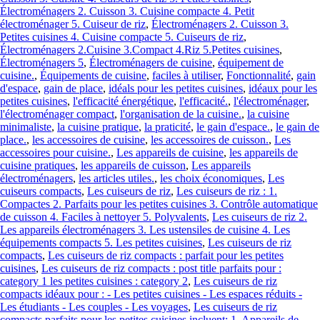
Électroménagers 2. Cuisson 3. Cuisine compacte 4. Petit
électroménager 5. Cuiseur de riz
,
Électroménagers 2. Cuisson 3.
Petites cuisines 4. Cuisine compacte 5. Cuiseurs de riz
,
Électroménagers 2.Cuisine 3.Compact 4.Riz 5.Petites cuisines
,
Électroménagers 5
,
Électroménagers de cuisine
,
équipement de
cuisine.
,
Équipements de cuisine
,
faciles à utiliser
,
Fonctionnalité
,
gain
d'espace
,
gain de place
,
idéals pour les petites cuisines
,
idéaux pour les
petites cuisines
,
l'efficacité énergétique
,
l'efficacité.
,
l'électroménager
,
l'électroménager compact
,
l'organisation de la cuisine.
,
la cuisine
minimaliste
,
la cuisine pratique
,
la praticité
,
le gain d'espace.
,
le gain de
place.
,
les accessoires de cuisine
,
les accessoires de cuisson.
,
Les
accessoires pour cuisine.
,
Les appareils de cuisine
,
les appareils de
cuisine pratiques
,
les appareils de cuisson
,
Les appareils
électroménagers
,
les articles utiles.
,
les choix économiques
,
Les
cuiseurs compacts
,
Les cuiseurs de riz
,
Les cuiseurs de riz : 1.
Compactes 2. Parfaits pour les petites cuisines 3. Contrôle automatique
de cuisson 4. Faciles à nettoyer 5. Polyvalents
,
Les cuiseurs de riz 2.
Les appareils électroménagers 3. Les ustensiles de cuisine 4. Les
équipements compacts 5. Les petites cuisines
,
Les cuiseurs de riz
compacts
,
Les cuiseurs de riz compacts : parfait pour les petites
cuisines
,
Les cuiseurs de riz compacts : post title parfaits pour :
category 1 les petites cuisines : category 2
,
Les cuiseurs de riz
compacts idéaux pour : - Les petites cuisines - Les espaces réduits -
Les étudiants - Les couples - Les voyages
,
Les cuiseurs de riz
compacts parfaits pour les petites cuisines incluent: 1. Appareils de