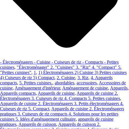
- Électroménagers - Cuisine - Cuiseurs de riz - Compacts - Petites
cuisines
,
"Électroménager" 2. "Cuisines" 3. "Riz" 4. "Compact" 5.
"Petites cuisines"
,
1
,
1) Électroménagers 2) Cuisine 3) Petites cuisines
4) Cuiseurs de riz 5) Compact
,
2. Cuisine
,
3. Riz
,
4. Appareils
compacts
,
5. Petites cuisines.
,
abordables
,
accessoires
,
Accessoires de
cuisine
,
Aménagement d'intérieur
,
Aménagement de cuisine
,
Appareils
,
Appareils compacts
,
Appareils de cuisine
,
Appareils de cuisine 2.
Électroménagers 3. Cuiseurs de riz 4. Compacts 5. Petites cuisines
,
Appareils de cuisine 2. Électroménagers 3. Petits électroménagers 4.
Cuiseurs de riz 5. Compact
,
Appareils de cuisine 2. Électroménagers
pratiques 3. Cuiseurs de riz compacts 4. Solutions pour les petites
cuisines 5. Idées d'aménagement culinaire
,
appareils de cuisine
pratiques
,
Appareils de cuisson
,
Appareils de cuisson 2.