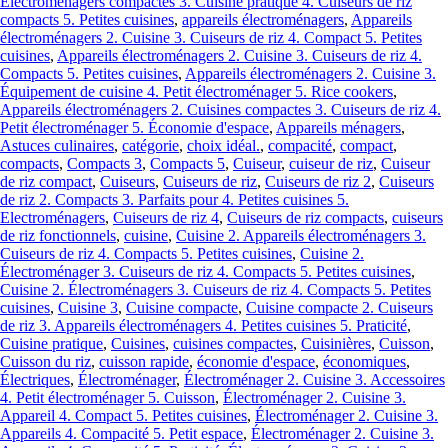
Électroménagers compactes 3. Cuisine pratique 4. Cuiseurs de riz
compacts 5. Petites cuisines
,
appareils électroménagers
,
Appareils
électroménagers 2. Cuisine 3. Cuiseurs de riz 4. Compact 5. Petites
cuisines
,
Appareils électroménagers 2. Cuisine 3. Cuiseurs de riz 4.
Compacts 5. Petites cuisines
,
Appareils électroménagers 2. Cuisine 3.
Équipement de cuisine 4. Petit électroménager 5. Rice cookers
,
Appareils électroménagers 2. Cuisines compactes 3. Cuiseurs de riz 4.
Petit électroménager 5. Économie d'espace
,
Appareils ménagers
,
Astuces culinaires
,
catégorie
,
choix idéal.
,
compacité
,
compact
,
compacts
,
Compacts 3
,
Compacts 5
,
Cuiseur
,
cuiseur de riz
,
Cuiseur
de riz compact
,
Cuiseurs
,
Cuiseurs de riz
,
Cuiseurs de riz 2
,
Cuiseurs
de riz 2. Compacts 3. Parfaits pour 4. Petites cuisines 5.
Electroménagers
,
Cuiseurs de riz 4
,
Cuiseurs de riz compacts
,
cuiseurs
de riz fonctionnels
,
cuisine
,
Cuisine 2. Appareils électroménagers 3.
Cuiseurs de riz 4. Compacts 5. Petites cuisines
,
Cuisine 2.
Électroménager 3. Cuiseurs de riz 4. Compacts 5. Petites cuisines
,
Cuisine 2. Électroménagers 3. Cuiseurs de riz 4. Compacts 5. Petites
cuisines
,
Cuisine 3
,
Cuisine compacte
,
Cuisine compacte 2. Cuiseurs
de riz 3. Appareils électroménagers 4. Petites cuisines 5. Praticité
,
Cuisine pratique
,
Cuisines
,
cuisines compactes
,
Cuisinières
,
Cuisson
,
Cuisson du riz
,
cuisson rapide
,
économie d'espace
,
économiques
,
Électriques
,
Électroménager
,
Électroménager 2. Cuisine 3. Accessoires
4. Petit électroménager 5. Cuisson
,
Électroménager 2. Cuisine 3.
Appareil 4. Compact 5. Petites cuisines
,
Électroménager 2. Cuisine 3.
Appareils 4. Compacité 5. Petit espace
,
Électroménager 2. Cuisine 3.