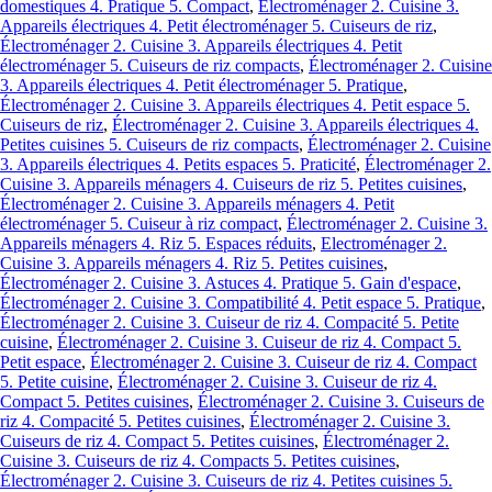
domestiques 4. Pratique 5. Compact
,
Électroménager 2. Cuisine 3.
Appareils électriques 4. Petit électroménager 5. Cuiseurs de riz
,
Électroménager 2. Cuisine 3. Appareils électriques 4. Petit
électroménager 5. Cuiseurs de riz compacts
,
Électroménager 2. Cuisine
3. Appareils électriques 4. Petit électroménager 5. Pratique
,
Électroménager 2. Cuisine 3. Appareils électriques 4. Petit espace 5.
Cuiseurs de riz
,
Électroménager 2. Cuisine 3. Appareils électriques 4.
Petites cuisines 5. Cuiseurs de riz compacts
,
Électroménager 2. Cuisine
3. Appareils électriques 4. Petits espaces 5. Praticité
,
Électroménager 2.
Cuisine 3. Appareils ménagers 4. Cuiseurs de riz 5. Petites cuisines
,
Électroménager 2. Cuisine 3. Appareils ménagers 4. Petit
électroménager 5. Cuiseur à riz compact
,
Électroménager 2. Cuisine 3.
Appareils ménagers 4. Riz 5. Espaces réduits
,
Electroménager 2.
Cuisine 3. Appareils ménagers 4. Riz 5. Petites cuisines
,
Électroménager 2. Cuisine 3. Astuces 4. Pratique 5. Gain d'espace
,
Électroménager 2. Cuisine 3. Compatibilité 4. Petit espace 5. Pratique
,
Électroménager 2. Cuisine 3. Cuiseur de riz 4. Compacité 5. Petite
cuisine
,
Électroménager 2. Cuisine 3. Cuiseur de riz 4. Compact 5.
Petit espace
,
Électroménager 2. Cuisine 3. Cuiseur de riz 4. Compact
5. Petite cuisine
,
Électroménager 2. Cuisine 3. Cuiseur de riz 4.
Compact 5. Petites cuisines
,
Électroménager 2. Cuisine 3. Cuiseurs de
riz 4. Compacité 5. Petites cuisines
,
Électroménager 2. Cuisine 3.
Cuiseurs de riz 4. Compact 5. Petites cuisines
,
Électroménager 2.
Cuisine 3. Cuiseurs de riz 4. Compacts 5. Petites cuisines
,
Électroménager 2. Cuisine 3. Cuiseurs de riz 4. Petites cuisines 5.