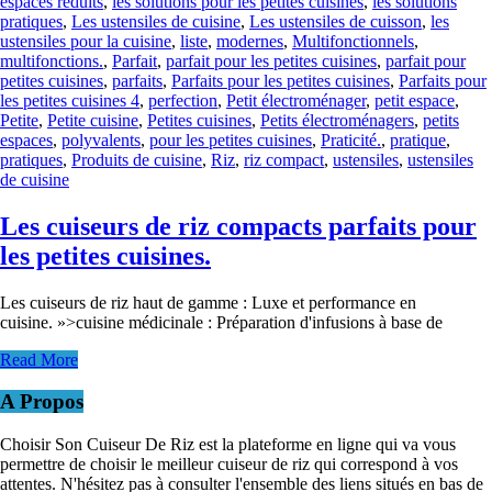
espaces réduits
,
les solutions pour les petites cuisines
,
les solutions
pratiques
,
Les ustensiles de cuisine
,
Les ustensiles de cuisson
,
les
ustensiles pour la cuisine
,
liste
,
modernes
,
Multifonctionnels
,
multifonctions.
,
Parfait
,
parfait pour les petites cuisines
,
parfait pour
petites cuisines
,
parfaits
,
Parfaits pour les petites cuisines
,
Parfaits pour
les petites cuisines 4
,
perfection
,
Petit électroménager
,
petit espace
,
Petite
,
Petite cuisine
,
Petites cuisines
,
Petits électroménagers
,
petits
espaces
,
polyvalents
,
pour les petites cuisines
,
Praticité.
,
pratique
,
pratiques
,
Produits de cuisine
,
Riz
,
riz compact
,
ustensiles
,
ustensiles
de cuisine
Les cuiseurs de riz compacts parfaits pour
les petites cuisines.
Les cuiseurs de riz haut de gamme : Luxe et performance en
cuisine. »>cuisine médicinale : Préparation d'infusions à base de
Read More
A Propos
Choisir Son Cuiseur De Riz est la plateforme en ligne qui va vous
permettre de choisir le meilleur cuiseur de riz qui correspond à vos
attentes. N'hésitez pas à consulter l'ensemble des liens situés en bas de