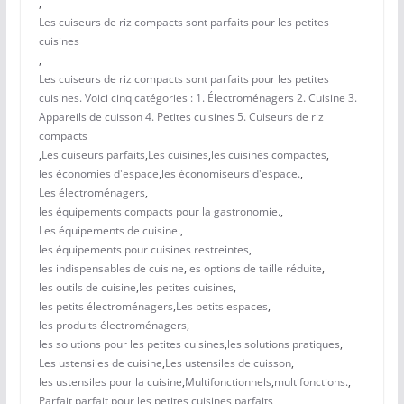
,
Les cuiseurs de riz compacts sont parfaits pour les petites
cuisines
,
Les cuiseurs de riz compacts sont parfaits pour les petites
cuisines. Voici cinq catégories : 1. Électroménagers 2. Cuisine 3.
Appareils de cuisson 4. Petites cuisines 5. Cuiseurs de riz
compacts
,
Les cuiseurs parfaits
,
Les cuisines
,
les cuisines compactes
,
les économies d'espace
,
les économiseurs d'espace.
,
Les électroménagers
,
les équipements compacts pour la gastronomie.
,
Les équipements de cuisine.
,
les équipements pour cuisines restreintes
,
les indispensables de cuisine
,
les options de taille réduite
,
les outils de cuisine
,
les petites cuisines
,
les petits électroménagers
,
Les petits espaces
,
les produits électroménagers
,
les solutions pour les petites cuisines
,
les solutions pratiques
,
Les ustensiles de cuisine
,
Les ustensiles de cuisson
,
les ustensiles pour la cuisine
,
Multifonctionnels
,
multifonctions.
,
Parfait
,
parfait pour les petites cuisines
,
parfaits
,