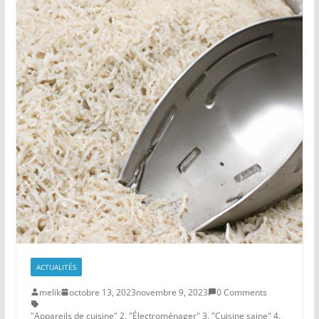
ACTUALITÉS
melik
octobre 13, 2023
novembre 9, 2023
0 Comments
"Appareils de cuisine" 2. "Électroménager" 3. "Cuisine saine" 4.