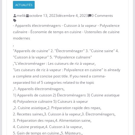
ACTUALITÉS
melik
octobre 13, 2023
décembre 4, 2023
0 Comments
- Appareils électroménagers - Cuisson à la vapeur - Polyvalence
culinaire - Économie de temps en cuisine - Ustensiles de cuisine
modernes
,
"Appareils de cuisine" 2. "Électroménager" 3. "Cuisine saine" 4.
"Cuisson à la vapeur" 5. "Polyvalence culinaire"
,
"L'électroménager : Les cuiseurs de riz à vapeur
,
"Les cuiseurs de riz à vapeur : Polyvalence en cuisine" is already
a complete and concise post title. If you need a comma-
separated list of 5 categories related to the topic
,
1. Appareils électroménagers
,
1) Appareils de cuisson 2) Électroménagers 3) Cuisine asiatique
4) Polyvalence culinaire 5) Cuiseurs à vapeur
,
2. Cuisine asiatique
,
2. Préparation rapide des repas
,
2. Recettes saines
,
3. Cuisson à la vapeur
,
3. Électroménagers
,
3. Préparation des repas
,
4. Alimentation saine
,
4. Cuisine pratique
,
4. Cuisson à la vapeur
,
5. Gain de temps en cuisine.
,
5. Mijoteurs.
,