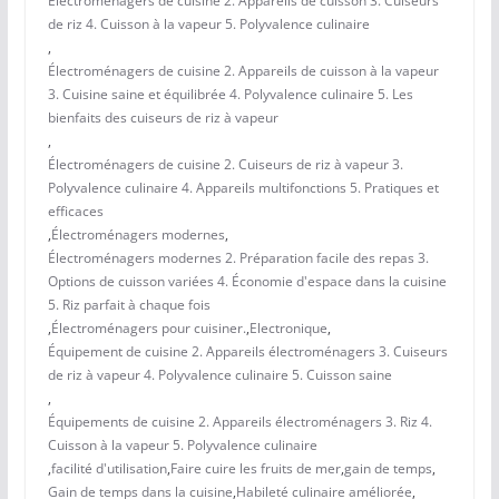
Électroménagers de cuisine 2. Appareils de cuisson 3. Cuiseurs
de riz 4. Cuisson à la vapeur 5. Polyvalence culinaire
,
Électroménagers de cuisine 2. Appareils de cuisson à la vapeur
3. Cuisine saine et équilibrée 4. Polyvalence culinaire 5. Les
bienfaits des cuiseurs de riz à vapeur
,
Électroménagers de cuisine 2. Cuiseurs de riz à vapeur 3.
Polyvalence culinaire 4. Appareils multifonctions 5. Pratiques et
efficaces
,
Électroménagers modernes
,
Électroménagers modernes 2. Préparation facile des repas 3.
Options de cuisson variées 4. Économie d'espace dans la cuisine
5. Riz parfait à chaque fois
,
Électroménagers pour cuisiner.
,
Electronique
,
Équipement de cuisine 2. Appareils électroménagers 3. Cuiseurs
de riz à vapeur 4. Polyvalence culinaire 5. Cuisson saine
,
Équipements de cuisine 2. Appareils électroménagers 3. Riz 4.
Cuisson à la vapeur 5. Polyvalence culinaire
,
facilité d'utilisation
,
Faire cuire les fruits de mer
,
gain de temps
,
Gain de temps dans la cuisine
,
Habileté culinaire améliorée
,