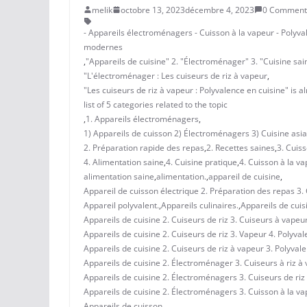
melik
octobre 13, 2023
décembre 4, 2023
0 Comment
- Appareils électroménagers - Cuisson à la vapeur - Polyva
modernes
,
"Appareils de cuisine" 2. "Électroménager" 3. "Cuisine sain
"L'électroménager : Les cuiseurs de riz à vapeur
,
"Les cuiseurs de riz à vapeur : Polyvalence en cuisine" is
list of 5 categories related to the topic
,
1. Appareils électroménagers
,
1) Appareils de cuisson 2) Électroménagers 3) Cuisine asia
2. Préparation rapide des repas
,
2. Recettes saines
,
3. Cuis
4. Alimentation saine
,
4. Cuisine pratique
,
4. Cuisson à la v
alimentation saine
,
alimentation.
,
appareil de cuisine
,
Appareil de cuisson électrique 2. Préparation des repas 3. 
Appareil polyvalent.
,
Appareils culinaires.
,
Appareils de cuis
Appareils de cuisine 2. Cuiseurs de riz 3. Cuiseurs à vapeur
Appareils de cuisine 2. Cuiseurs de riz 3. Vapeur 4. Polyval
Appareils de cuisine 2. Cuiseurs de riz à vapeur 3. Polyval
Appareils de cuisine 2. Électroménager 3. Cuiseurs à riz à v
Appareils de cuisine 2. Électroménagers 3. Cuiseurs de riz 
Appareils de cuisine 2. Électroménagers 3. Cuisson à la vap
Appareils de cuisson
,