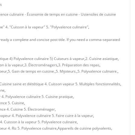
s
lence culinaire - Économie de temps en cuisine - Ustensiles de cuisine
e" 4. "Cuisson à la vapeur" 5. "Polyvalence culinaire"
,
 already a complete and concise post title. If you need a comma-separated
tique 4) Polyvalence culinaire 5) Cuiseurs à vapeur
,
2. Cuisine asiatique
,
son à la vapeur
,
3. Électroménagers
,
3. Préparation des repas
,
apeur
,
5. Gain de temps en cuisine.
,
5. Mijoteurs.
,
5. Polyvalence culinaire.
,
Cuisine saine et diététique 4. Cuisson vapeur 5. Multiples fonctionnalités
,
ine
,
 4. Polyvalence culinaire 5. Cuisine pratique
,
ence 5. Cuisine
,
ence 4. Cuisine 5. Électroménager
,
apeur 4. Polyvalence culinaire 5. Faire cuire à la vapeur
,
4. Cuisson à la vapeur 5. Polyvalence culinaire
,
eur 4. Riz 5. Polyvalence culinaire
,
Appareils de cuisine polyvalents
,