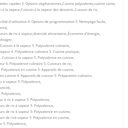
ecettes rapides 5. Options végétariennes
,
Cuisine polyvalente
,
cuisine saine
,
n à la vapeur
,
Cuisson à la vapeur des desserts.
,
Cuisson de riz
,
acilité d'utilisation 4. Options de programmation 5. Nettoyage facile
,
lance
,
iseurs de riz à vapeur
,
diversité alimentaire.
,
Économie d'énergie
,
ménager
,
 Cuisson à la vapeur 5. Polyvalence culinaire
,
vapeur 4. Polyvalence culinaire 5. Cuisine pratique
,
. Cuisson à la vapeur 5. Polyvalence en cuisine
,
ur 4. Polyvalence culinaire 5. Cuiseurs de riz
,
 Polyvalence en cuisine 5. Appareils de cuisine
,
n cuisine 4. Appareils de cuisson 5. Préparation culinaire
,
iz à vapeur 5. Polyvalence
,
aticité
,
. Polyvalence
,
ur à riz à vapeur 5. Polyvalence
,
urs de riz à vapeur 5. Polyvalence
,
urs de riz à vapeur 5. Polyvalence en cuisine
,
urs de rizà vapeur 5. Polyvalence en cuisine
,
ur 5. Polyvalence
,