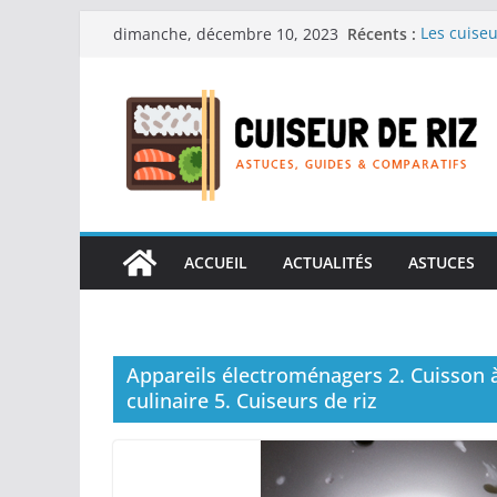
Passer
Récents :
Les cuiseu
dimanche, décembre 10, 2023
au
recherche
Les cuiseu
contenu
Gagner du 
Les cuiseu
en grande
Les cuiseu
personnes 
Les cuiseu
réconforta
ACCUEIL
ACTUALITÉS
ASTUCES
Appareils électroménagers 2. Cuisson à 
culinaire 5. Cuiseurs de riz