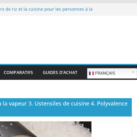
rs de riz et la cuisine pour les personnes à la
 de repas sans stress.
rs de riz et la cuisine rapide en semaine :
temps sans sacrifier le goût.
rs de riz pour les familles nombreuses : Cuisson
 quantité.
rs de riz et la préparation de plats pour les
âgées : Facilité d’utilisation et nutrition.
rs de riz et la préparation de plats familiaux
nts.
COMPARATIFS
GUIDES D’ACHAT
FRANÇAIS
la vapeur 3. Ustensiles de cuisine 4. Polyvalence