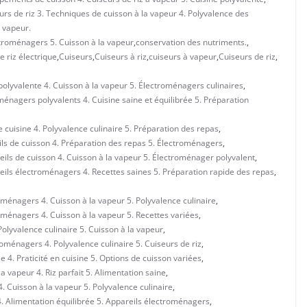
urs de riz 3. Techniques de cuisson à la vapeur 4. Polyvalence des
a vapeur.
ctroménagers 5. Cuisson à la vapeur
,
conservation des nutriments.
,
e riz électrique
,
Cuiseurs
,
Cuiseurs à riz
,
cuiseurs à vapeur
,
Cuiseurs de riz
,
 polyvalente 4. Cuisson à la vapeur 5. Électroménagers culinaires
,
ménagers polyvalents 4. Cuisine saine et équilibrée 5. Préparation
 cuisine 4. Polyvalence culinaire 5. Préparation des repas
,
eils de cuisson 4. Préparation des repas 5. Électroménagers
,
reils de cuisson 4. Cuisson à la vapeur 5. Électroménager polyvalent
,
reils électroménagers 4. Recettes saines 5. Préparation rapide des repas
,
roménagers 4. Cuisson à la vapeur 5. Polyvalence culinaire
,
roménagers 4. Cuisson à la vapeur 5. Recettes variées
,
 Polyvalence culinaire 5. Cuisson à la vapeur
,
roménagers 4. Polyvalence culinaire 5. Cuiseurs de riz
,
e 4. Praticité en cuisine 5. Options de cuisson variées
,
a vapeur 4. Riz parfait 5. Alimentation saine
,
 4. Cuisson à la vapeur 5. Polyvalence culinaire
,
 4. Alimentation équilibrée 5. Appareils électroménagers
,