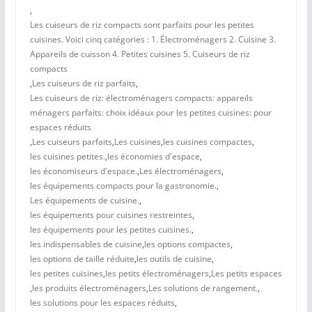
,
Les cuiseurs de riz compacts sont parfaits pour les petites
cuisines. Voici cinq catégories : 1. Électroménagers 2. Cuisine 3.
Appareils de cuisson 4. Petites cuisines 5. Cuiseurs de riz
compacts
,
Les cuiseurs de riz parfaits
,
Les cuiseurs de riz: électroménagers compacts: appareils
ménagers parfaits: choix idéaux pour les petites cuisines: pour
espaces réduits
,
Les cuiseurs parfaits
,
Les cuisines
,
les cuisines compactes
,
les cuisines petites.
,
les économies d'espace
,
les économiseurs d'espace.
,
Les électroménagers
,
les équipements compacts pour la gastronomie.
,
Les équipements de cuisine.
,
les équipements pour cuisines restreintes
,
les équipements pour les petites cuisines.
,
les indispensables de cuisine
,
les options compactes
,
les options de taille réduite
,
les outils de cuisine
,
les petites cuisines
,
les petits électroménagers
,
Les petits espaces
,
les produits électroménagers
,
Les solutions de rangement.
,
les solutions pour les espaces réduits
,