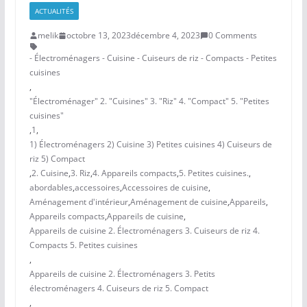
ACTUALITÉS
melik
octobre 13, 2023
décembre 4, 2023
0 Comments
- Électroménagers - Cuisine - Cuiseurs de riz - Compacts - Petites
cuisines
,
"Électroménager" 2. "Cuisines" 3. "Riz" 4. "Compact" 5. "Petites
cuisines"
,
1
,
1) Électroménagers 2) Cuisine 3) Petites cuisines 4) Cuiseurs de
riz 5) Compact
,
2. Cuisine
,
3. Riz
,
4. Appareils compacts
,
5. Petites cuisines.
,
abordables
,
accessoires
,
Accessoires de cuisine
,
Aménagement d'intérieur
,
Aménagement de cuisine
,
Appareils
,
Appareils compacts
,
Appareils de cuisine
,
Appareils de cuisine 2. Électroménagers 3. Cuiseurs de riz 4.
Compacts 5. Petites cuisines
,
Appareils de cuisine 2. Électroménagers 3. Petits
électroménagers 4. Cuiseurs de riz 5. Compact
,