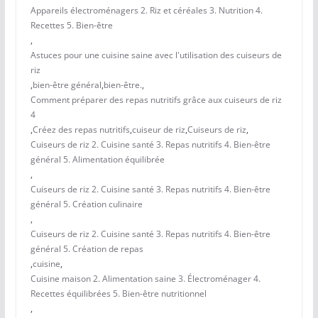
Appareils électroménagers 2. Riz et céréales 3. Nutrition 4.
Recettes 5. Bien-être
,
Astuces pour une cuisine saine avec l'utilisation des cuiseurs de
riz
,
bien-être général
,
bien-être.
,
Comment préparer des repas nutritifs grâce aux cuiseurs de riz
4
,
Créez des repas nutritifs
,
cuiseur de riz
,
Cuiseurs de riz
,
Cuiseurs de riz 2. Cuisine santé 3. Repas nutritifs 4. Bien-être
général 5. Alimentation équilibrée
,
Cuiseurs de riz 2. Cuisine santé 3. Repas nutritifs 4. Bien-être
général 5. Création culinaire
,
Cuiseurs de riz 2. Cuisine santé 3. Repas nutritifs 4. Bien-être
général 5. Création de repas
,
cuisine
,
Cuisine maison 2. Alimentation saine 3. Électroménager 4.
Recettes équilibrées 5. Bien-être nutritionnel
,