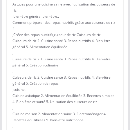
Astuces pour une cuisine saine avec l'utilisation des cuiseurs de
riz
,
bien-être général
,
bien-être.
,
Comment préparer des repas nutritifs grâce aux cuiseurs de riz
4
,
Créez des repas nutritifs
,
cuiseur de riz
,
Cuiseurs de riz
,
Cuiseurs de riz 2. Cuisine santé 3. Repas nutritifs 4. Bien-être
général 5. Alimentation équilibrée
,
Cuiseurs de riz 2. Cuisine santé 3. Repas nutritifs 4. Bien-être
général 5. Création culinaire
,
Cuiseurs de riz 2. Cuisine santé 3. Repas nutritifs 4. Bien-être
général 5. Création de repas
,
cuisine
,
Cuisine asiatique 2. Alimentation équilibrée 3. Recettes simples
4. Bien-être et santé 5. Utilisation des cuiseurs de riz
,
Cuisine maison 2. Alimentation saine 3. Électroménager 4.
Recettes équilibrées 5. Bien-être nutritionnel
,