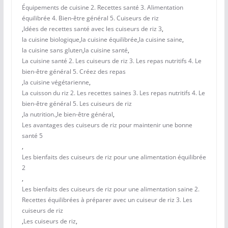
Équipements de cuisine 2. Recettes santé 3. Alimentation
équilibrée 4. Bien-être général 5. Cuiseurs de riz
,
Idées de recettes santé avec les cuiseurs de riz 3
,
la cuisine biologique
,
la cuisine équilibrée
,
la cuisine saine
,
la cuisine sans gluten
,
la cuisine santé
,
La cuisine santé 2. Les cuiseurs de riz 3. Les repas nutritifs 4. Le
bien-être général 5. Créez des repas
,
la cuisine végétarienne
,
La cuisson du riz 2. Les recettes saines 3. Les repas nutritifs 4. Le
bien-être général 5. Les cuiseurs de riz
,
la nutrition.
,
le bien-être général
,
Les avantages des cuiseurs de riz pour maintenir une bonne
santé 5
,
Les bienfaits des cuiseurs de riz pour une alimentation équilibrée
2
,
Les bienfaits des cuiseurs de riz pour une alimentation saine 2.
Recettes équilibrées à préparer avec un cuiseur de riz 3. Les
cuiseurs de riz
,
Les cuiseurs de riz
,