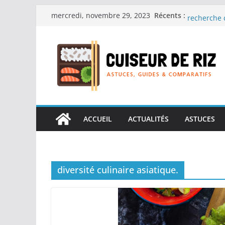
Passer
Les cuiseur
Récents :
mercredi, novembre 29, 2023
recherche 
au
Les cuiseur
contenu
Gagner du t
Les cuiseur
en grande 
Les cuiseur
personnes â
Les cuiseur
réconfortan
ACCUEIL
ACTUALITÉS
ASTUCES
diversité culinaire asiatique.