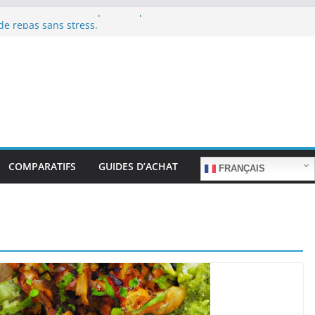
s de riz et la cuisine pour les personnes à la
de repas sans stress.
s de riz et la cuisine rapide en semaine :
emps sans sacrifier le goût.
s de riz pour les familles nombreuses : Cuisson
quantité.
s de riz et la préparation de plats pour les
gées : Facilité d’utilisation et nutrition.
s de riz et la préparation de plats familiaux
ts.
COMPARATIFS
GUIDES D’ACHAT
FRANÇAIS