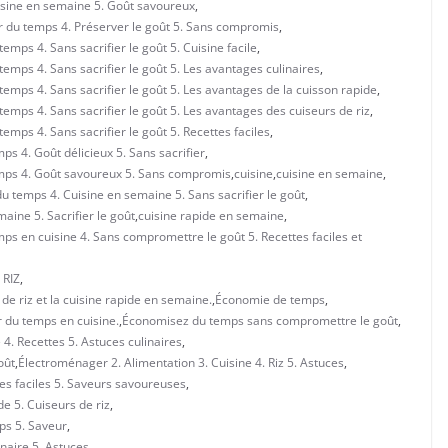
uisine en semaine 5. Goût savoureux
,
r du temps 4. Préserver le goût 5. Sans compromis
,
emps 4. Sans sacrifier le goût 5. Cuisine facile
,
emps 4. Sans sacrifier le goût 5. Les avantages culinaires
,
temps 4. Sans sacrifier le goût 5. Les avantages de la cuisson rapide
,
emps 4. Sans sacrifier le goût 5. Les avantages des cuiseurs de riz
,
emps 4. Sans sacrifier le goût 5. Recettes faciles
,
ps 4. Goût délicieux 5. Sans sacrifier
,
temps 4. Goût savoureux 5. Sans compromis
,
cuisine
,
cuisine en semaine
,
du temps 4. Cuisine en semaine 5. Sans sacrifier le goût
,
aine 5. Sacrifier le goût
,
cuisine rapide en semaine
,
mps en cuisine 4. Sans compromettre le goût 5. Recettes faciles et
 RIZ
,
de riz et la cuisine rapide en semaine.
,
Économie de temps
,
 du temps en cuisine.
,
Économisez du temps sans compromettre le goût
,
4. Recettes 5. Astuces culinaires
,
oût
,
Électroménager 2. Alimentation 3. Cuisine 4. Riz 5. Astuces
,
es faciles 5. Saveurs savoureuses
,
e 5. Cuiseurs de riz
,
ps 5. Saveur
,
inaire 5. Astuces
,