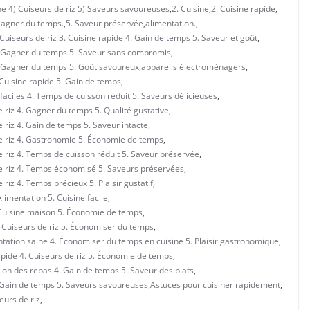
e 4) Cuiseurs de riz 5) Saveurs savoureuses
,
2. Cuisine
,
2. Cuisine rapide
,
Gagner du temps.
,
5. Saveur préservée
,
alimentation.
,
 Cuiseurs de riz 3. Cuisine rapide 4. Gain de temps 5. Saveur et goût
,
 4. Gagner du temps 5. Saveur sans compromis
,
4. Gagner du temps 5. Goût savoureux
,
appareils électroménagers
,
 Cuisine rapide 5. Gain de temps
,
faciles 4. Temps de cuisson réduit 5. Saveurs délicieuses
,
 riz 4. Gagner du temps 5. Qualité gustative
,
 riz 4. Gain de temps 5. Saveur intacte
,
de riz 4. Gastronomie 5. Économie de temps
,
e riz 4. Temps de cuisson réduit 5. Saveur préservée
,
de riz 4. Temps économisé 5. Saveurs préservées
,
riz 4. Temps précieux 5. Plaisir gustatif
,
imentation 5. Cuisine facile
,
 Cuisine maison 5. Économie de temps
,
. Cuiseurs de riz 5. Économiser du temps
,
ntation saine 4. Économiser du temps en cuisine 5. Plaisir gastronomique
,
apide 4. Cuiseurs de riz 5. Économie de temps
,
ion des repas 4. Gain de temps 5. Saveur des plats
,
. Gain de temps 5. Saveurs savoureuses
,
Astuces pour cuisiner rapidement
,
eurs de riz
,