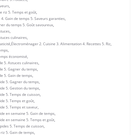
aveurs
,
e riz 5. Temps et goût
,
s 4. Gain de temps 5. Saveurs garanties
,
gner du temps 5. Goût savoureux
,
stuces
,
stuces culinaires
,
aticité
,
Électroménager 2. Cuisine 3. Alimentation 4. Recettes 5. Riz
,
Temps
,
 Temps économisé
,
de 5. Astuces culinaires
,
ide 5. Gagner du temps
,
ide 5. Gain de temps
,
pide 5. Gagner du temps
,
pide 5. Gestion du temps
,
pide 5. Temps de cuisson
,
pide 5. Temps et goût
,
pide 5. Temps et saveur
,
apide en semaine 5. Gain de temps
,
apide en semaine 5. Temps et goût
,
apides 5. Temps de cuisson
,
 riz 5. Gain de temps
,