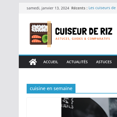
Passer
Récents :
Les cuiseurs de 
samedi, janvier 13, 2024
au
recherche de re
Les cuiseurs de 
contenu
Gagner du temps 
Les cuiseurs de 
en grande quant
Les cuiseurs de 
personnes âgées :
Les cuiseurs de 
réconfortants.
ACCUEIL
ACTUALITÉS
ASTUCES
cuisine en semaine