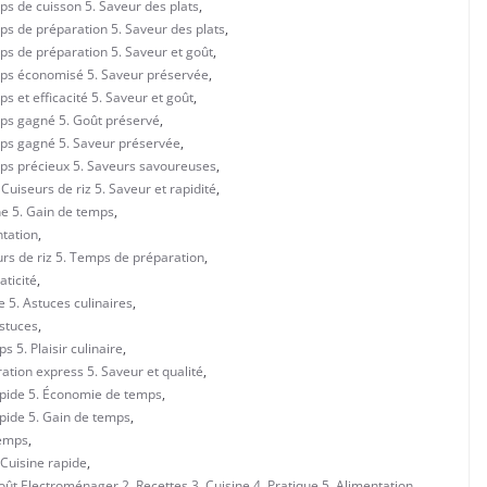
ps de cuisson 5. Saveur des plats
,
ps de préparation 5. Saveur des plats
,
ps de préparation 5. Saveur et goût
,
emps économisé 5. Saveur préservée
,
s et efficacité 5. Saveur et goût
,
mps gagné 5. Goût préservé
,
emps gagné 5. Saveur préservée
,
mps précieux 5. Saveurs savoureuses
,
Cuiseurs de riz 5. Saveur et rapidité
,
ne 5. Gain de temps
,
ntation
,
rs de riz 5. Temps de préparation
,
aticité
,
e 5. Astuces culinaires
,
Astuces
,
 5. Plaisir culinaire
,
ation express 5. Saveur et qualité
,
rapide 5. Économie de temps
,
apide 5. Gain de temps
,
Temps
,
 Cuisine rapide
,
oût
,
Electroménager 2. Recettes 3. Cuisine 4. Pratique 5. Alimentation
,