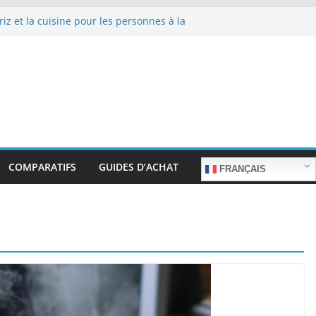
riz et la cuisine pour les personnes à la
pas sans stress.
riz et la cuisine rapide en semaine :
sans sacrifier le goût.
riz pour les familles nombreuses : Cuisson
ité.
riz et la préparation de plats pour les
 Facilité d’utilisation et nutrition.
riz et la préparation de plats familiaux
COMPARATIFS
GUIDES D’ACHAT
FRANÇAIS