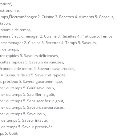
aticité
,
Gastronomie
,
Temps
,
Électroménager 2. Cuisine 3. Recettes 4. Aliments 5. Conseils
,
tation
,
 Économie de temps
,
Saveurs
,
Électroménager 2. Cuisine 3. Recettes 4. Pratique 5. Temps
,
ectroménager 2. Cuisine 3. Recettes 4. Temps 5. Saveurs
,
in de temps
,
ttes rapides 5. Saveurs délicieuses
,
ecettes rapides 5. Saveurs délicieuses
,
. Économie de temps 5. Saveurs savoureuses
,
. Cuiseurs de riz 5. Saveur et rapidité
,
mps précieux 5. Saveur gastronomique
,
gner du temps 5. Goût savoureux
,
er du temps 5. Sacrifier le goût
,
ner du temps 5. Sans sacrifier le goût
,
agner du temps 5. Saveurs savoureuses
,
gner du temps 5. Savoureux
,
n de temps 5. Saveur intacte
,
in de temps 5. Saveur préservée
,
ps 5. Goût
,