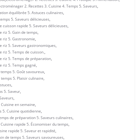
ectroménager 2. Recettes 3. Cuisine 4. Temps 5. Saveurs
,
tion équilibrée 5. Astuces culinaires
,
 temps 5. Saveurs délicieuses
,
e cuisson rapide 5. Saveurs délicieuses
,
e riz 5. Gain de temps
,
e riz 5. Gastronomie
,
de riz 5. Saveurs gastronomiques
,
e riz 5. Temps de cuisson.
,
e riz 5. Temps de préparation
,
de riz 5. Temps gagné
,
u temps 5. Goût savoureux
,
temps 5. Plaisir culinaire
,
Astuces
,
ps 5. Saveur
,
 Saveurs
,
. Cuisine en semaine
,
 5. Cuisine quotidienne
,
Temps de préparation 5. Saveurs culinaires
,
. Cuisine rapide 5. Économiser du temps
,
sine rapide 5. Saveur et rapidité
,
Gain de temps 5. Saveurs savoureuses
,