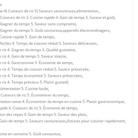
s
e 4) Cuiseurs de riz 5) Saveurs savoureuses
,
alimentation.
,
 Cuiseurs de riz 3. Cuisine rapide 4. Gain de temps 5. Saveur et goût
,
 4. Gagner du temps 5. Saveur sans compromis
,
4. Gagner du temps 5. Goût savoureux
,
appareils électroménagers
,
 Cuisine rapide 5. Gain de temps
,
faciles 4. Temps de cuisson réduit 5. Saveurs délicieuses
,
 riz 4. Gagner du temps 5. Qualité gustative
,
 riz 4. Gain de temps 5. Saveur intacte
,
de riz 4. Gastronomie 5. Économie de temps
,
e riz 4. Temps de cuisson réduit 5. Saveur préservée
,
de riz 4. Temps économisé 5. Saveurs préservées
,
riz 4. Temps précieux 5. Plaisir gustatif
,
imentation 5. Cuisine facile
,
. Cuiseurs de riz 5. Économiser du temps
,
ntation saine 4. Économiser du temps en cuisine 5. Plaisir gastronomique
,
apide 4. Cuiseurs de riz 5. Économie de temps
,
ion des repas 4. Gain de temps 5. Saveur des plats
,
. Gain de temps 5. Saveurs savoureuses
,
Astuces pour cuisiner rapidement
,
uisine en semaine 5. Goût savoureux
,