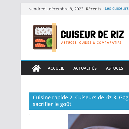
Passer
Récents :
Les cuiseurs
vendredi, décembre 8, 2023
au
recherche de
Les cuiseurs
contenu
Gagner du te
Les cuiseurs
en grande q
Les cuiseurs
personnes âgé
Les cuiseurs
réconfortant
ACCUEIL
ACTUALITÉS
ASTUCES
Cuisine rapide 2. Cuiseurs de riz 3. Ga
sacrifier le goût