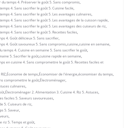
r du temps 4. Préserver le goût 5. Sans compromis
,
emps 4. Sans sacrifier le goût 5. Cuisine facile
,
emps 4. Sans sacrifier le goût 5. Les avantages culinaires
,
temps 4. Sans sacrifier le goût 5. Les avantages de la cuisson rapide
,
emps 4. Sans sacrifier le goût 5. Les avantages des cuiseurs de riz
,
emps 4. Sans sacrifier le goût 5. Recettes faciles
,
ps 4. Goût délicieux 5. Sans sacrifier
,
temps 4. Goût savoureux 5. Sans compromis
,
cuisine
,
cuisine en semaine
,
du temps 4. Cuisine en semaine 5. Sans sacrifier le goût
,
aine 5. Sacrifier le goût
,
cuisine rapide en semaine
,
mps en cuisine 4. Sans compromettre le goût 5. Recettes faciles et
 RIZ
,
Économie de temps
,
Économiser de l'énergie
,
économiser du temps
,
ns compromettre le goût
,
Électroménager
,
stuces culinaires
,
oût
,
Électroménager 2. Alimentation 3. Cuisine 4. Riz 5. Astuces
,
es faciles 5. Saveurs savoureuses
,
e 5. Cuiseurs de riz
,
ps 5. Saveur
,
aveurs
,
e riz 5. Temps et goût
,