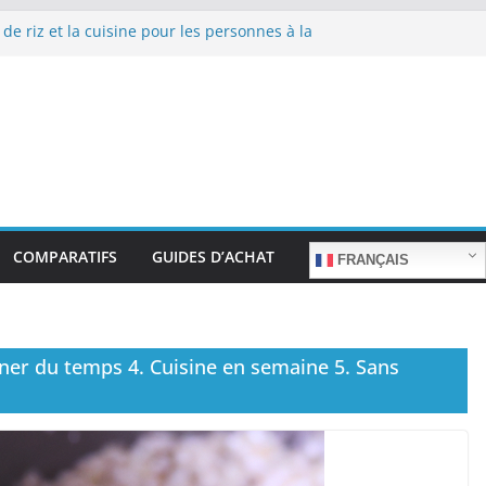
 de riz et la cuisine pour les personnes à la
 repas sans stress.
 de riz et la cuisine rapide en semaine :
mps sans sacrifier le goût.
 de riz pour les familles nombreuses : Cuisson
uantité.
 de riz et la préparation de plats pour les
es : Facilité d’utilisation et nutrition.
 de riz et la préparation de plats familiaux
s.
COMPARATIFS
GUIDES D’ACHAT
FRANÇAIS
gner du temps 4. Cuisine en semaine 5. Sans