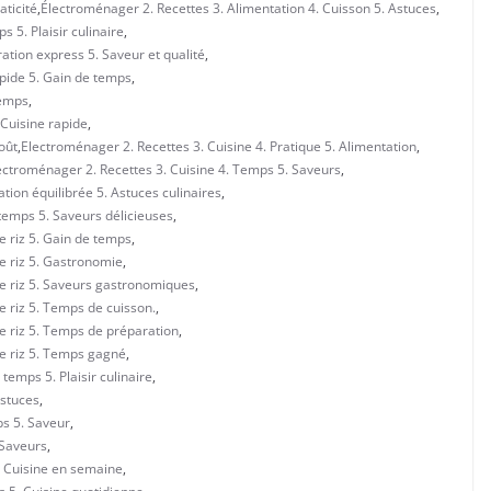
aticité
,
Électroménager 2. Recettes 3. Alimentation 4. Cuisson 5. Astuces
,
 5. Plaisir culinaire
,
ation express 5. Saveur et qualité
,
apide 5. Gain de temps
,
Temps
,
 Cuisine rapide
,
oût
,
Electroménager 2. Recettes 3. Cuisine 4. Pratique 5. Alimentation
,
ectroménager 2. Recettes 3. Cuisine 4. Temps 5. Saveurs
,
tion équilibrée 5. Astuces culinaires
,
 temps 5. Saveurs délicieuses
,
e riz 5. Gain de temps
,
e riz 5. Gastronomie
,
de riz 5. Saveurs gastronomiques
,
e riz 5. Temps de cuisson.
,
e riz 5. Temps de préparation
,
de riz 5. Temps gagné
,
temps 5. Plaisir culinaire
,
Astuces
,
ps 5. Saveur
,
 Saveurs
,
. Cuisine en semaine
,