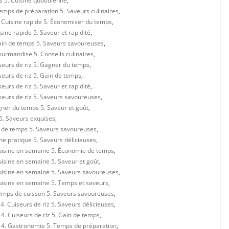
 5. Cuisine quotidienne
,
Temps de préparation 5. Saveurs culinaires
,
. Cuisine rapide 5. Économiser du temps
,
sine rapide 5. Saveur et rapidité
,
Gain de temps 5. Saveurs savoureuses
,
ourmandise 5. Conseils culinaires
,
iseurs de riz 5. Gagner du temps
,
seurs de riz 5. Gain de temps
,
eurs de riz 5. Saveur et rapidité
,
iseurs de riz 5. Saveurs savoureuses
,
gner du temps 5. Saveur et goût
,
 5. Saveurs exquises
,
in de temps 5. Saveurs savoureuses
,
ine pratique 5. Saveurs délicieuses
,
Cuisine en semaine 5. Économie de temps
,
uisine en semaine 5. Saveur et goût
,
Cuisine en semaine 5. Saveurs savoureuses
,
Cuisine en semaine 5. Temps et saveurs
,
Temps de cuisson 5. Saveurs savoureuses
,
. Cuiseurs de riz 5. Saveurs délicieuses
,
4. Cuiseurs de riz 5. Gain de temps
,
e 4. Gastronomie 5. Temps de préparation
,