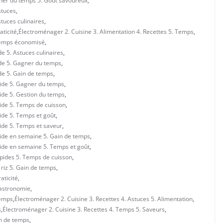
gner du temps 5. Goût savoureux
,
stuces
,
stuces culinaires
,
aticité
,
Électroménager 2. Cuisine 3. Alimentation 4. Recettes 5. Temps
,
 Temps économisé
,
de 5. Astuces culinaires
,
ide 5. Gagner du temps
,
ide 5. Gain de temps
,
pide 5. Gagner du temps
,
pide 5. Gestion du temps
,
pide 5. Temps de cuisson
,
pide 5. Temps et goût
,
pide 5. Temps et saveur
,
apide en semaine 5. Gain de temps
,
apide en semaine 5. Temps et goût
,
apides 5. Temps de cuisson
,
 riz 5. Gain de temps
,
aticité
,
Gastronomie
,
Temps
,
Électroménager 2. Cuisine 3. Recettes 4. Astuces 5. Alimentation
,
s
,
Électroménager 2. Cuisine 3. Recettes 4. Temps 5. Saveurs
,
in de temps
,