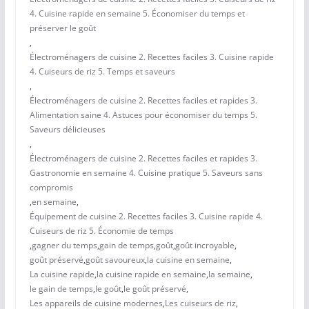
4. Cuisine rapide en semaine 5. Économiser du temps et
préserver le goût
,
Électroménagers de cuisine 2. Recettes faciles 3. Cuisine rapide
4. Cuiseurs de riz 5. Temps et saveurs
,
Électroménagers de cuisine 2. Recettes faciles et rapides 3.
Alimentation saine 4. Astuces pour économiser du temps 5.
Saveurs délicieuses
,
Électroménagers de cuisine 2. Recettes faciles et rapides 3.
Gastronomie en semaine 4. Cuisine pratique 5. Saveurs sans
compromis
,
en semaine
,
Équipement de cuisine 2. Recettes faciles 3. Cuisine rapide 4.
Cuiseurs de riz 5. Économie de temps
,
gagner du temps
,
gain de temps
,
goût
,
goût incroyable
,
goût préservé
,
goût savoureux
,
la cuisine en semaine
,
La cuisine rapide
,
la cuisine rapide en semaine
,
la semaine
,
le gain de temps
,
le goût
,
le goût préservé
,
Les appareils de cuisine modernes
,
Les cuiseurs de riz
,