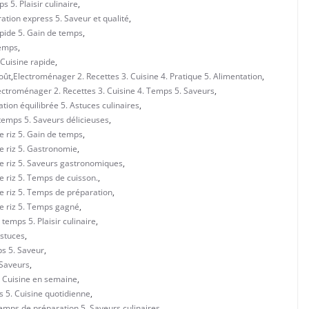
 5. Plaisir culinaire
,
ation express 5. Saveur et qualité
,
apide 5. Gain de temps
,
Temps
,
 Cuisine rapide
,
oût
,
Electroménager 2. Recettes 3. Cuisine 4. Pratique 5. Alimentation
,
ectroménager 2. Recettes 3. Cuisine 4. Temps 5. Saveurs
,
tion équilibrée 5. Astuces culinaires
,
 temps 5. Saveurs délicieuses
,
e riz 5. Gain de temps
,
e riz 5. Gastronomie
,
de riz 5. Saveurs gastronomiques
,
e riz 5. Temps de cuisson.
,
e riz 5. Temps de préparation
,
de riz 5. Temps gagné
,
temps 5. Plaisir culinaire
,
Astuces
,
ps 5. Saveur
,
 Saveurs
,
. Cuisine en semaine
,
 5. Cuisine quotidienne
,
Temps de préparation 5. Saveurs culinaires
,