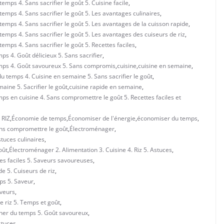
emps 4. Sans sacrifier le goût 5. Cuisine facile
,
emps 4. Sans sacrifier le goût 5. Les avantages culinaires
,
temps 4. Sans sacrifier le goût 5. Les avantages de la cuisson rapide
,
emps 4. Sans sacrifier le goût 5. Les avantages des cuiseurs de riz
,
emps 4. Sans sacrifier le goût 5. Recettes faciles
,
ps 4. Goût délicieux 5. Sans sacrifier
,
temps 4. Goût savoureux 5. Sans compromis
,
cuisine
,
cuisine en semaine
,
du temps 4. Cuisine en semaine 5. Sans sacrifier le goût
,
aine 5. Sacrifier le goût
,
cuisine rapide en semaine
,
mps en cuisine 4. Sans compromettre le goût 5. Recettes faciles et
 RIZ
,
Économie de temps
,
Économiser de l'énergie
,
économiser du temps
,
ns compromettre le goût
,
Électroménager
,
stuces culinaires
,
oût
,
Électroménager 2. Alimentation 3. Cuisine 4. Riz 5. Astuces
,
es faciles 5. Saveurs savoureuses
,
e 5. Cuiseurs de riz
,
ps 5. Saveur
,
aveurs
,
e riz 5. Temps et goût
,
gner du temps 5. Goût savoureux
,
stuces
,