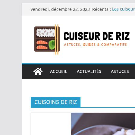
Passer
Récents :
Les cuiseur
vendredi, décembre 22, 2023
au
recherche d
Les cuiseur
contenu
Gagner du t
Les cuiseur
en grande 
Les cuiseur
personnes âg
Les cuiseur
réconfortan
ACCUEIL
ACTUALITÉS
ASTUCES
CUISOINS DE RIZ