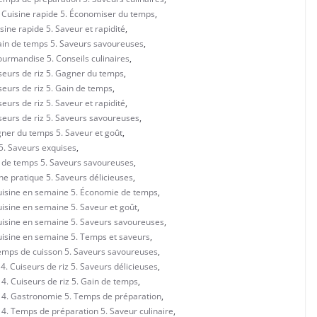
. Cuisine rapide 5. Économiser du temps
,
sine rapide 5. Saveur et rapidité
,
Gain de temps 5. Saveurs savoureuses
,
ourmandise 5. Conseils culinaires
,
iseurs de riz 5. Gagner du temps
,
seurs de riz 5. Gain de temps
,
eurs de riz 5. Saveur et rapidité
,
iseurs de riz 5. Saveurs savoureuses
,
gner du temps 5. Saveur et goût
,
 5. Saveurs exquises
,
in de temps 5. Saveurs savoureuses
,
ine pratique 5. Saveurs délicieuses
,
Cuisine en semaine 5. Économie de temps
,
uisine en semaine 5. Saveur et goût
,
Cuisine en semaine 5. Saveurs savoureuses
,
Cuisine en semaine 5. Temps et saveurs
,
Temps de cuisson 5. Saveurs savoureuses
,
. Cuiseurs de riz 5. Saveurs délicieuses
,
4. Cuiseurs de riz 5. Gain de temps
,
e 4. Gastronomie 5. Temps de préparation
,
 4. Temps de préparation 5. Saveur culinaire
,