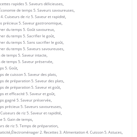
ecettes rapides 5. Saveurs délicieuses
,
. Économie de temps 5. Saveurs savoureuses
,
. Cuiseurs de riz 5. Saveur et rapidité
,
mps précieux 5. Saveur gastronomique
,
gner du temps 5. Goût savoureux
,
er du temps 5. Sacrifier le goût
,
ner du temps 5. Sans sacrifier le goût
,
agner du temps 5. Saveurs savoureuses
,
n de temps 5. Saveur intacte
,
in de temps 5. Saveur préservée
,
ps 5. Goût
,
ps de cuisson 5. Saveur des plats
,
ps de préparation 5. Saveur des plats
,
ps de préparation 5. Saveur et goût
,
s et efficacité 5. Saveur et goût
,
emps gagné 5. Saveur préservée
,
mps précieux 5. Saveurs savoureuses
,
Cuiseurs de riz 5. Saveur et rapidité
,
ne 5. Gain de temps
,
rs de riz 5. Temps de préparation
,
aticité
,
Électroménager 2. Recettes 3. Alimentation 4. Cuisson 5. Astuces
,