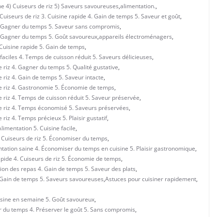
e 4) Cuiseurs de riz 5) Saveurs savoureuses
,
alimentation.
,
 Cuiseurs de riz 3. Cuisine rapide 4. Gain de temps 5. Saveur et goût
,
 4. Gagner du temps 5. Saveur sans compromis
,
4. Gagner du temps 5. Goût savoureux
,
appareils électroménagers
,
 Cuisine rapide 5. Gain de temps
,
faciles 4. Temps de cuisson réduit 5. Saveurs délicieuses
,
 riz 4. Gagner du temps 5. Qualité gustative
,
 riz 4. Gain de temps 5. Saveur intacte
,
de riz 4. Gastronomie 5. Économie de temps
,
e riz 4. Temps de cuisson réduit 5. Saveur préservée
,
de riz 4. Temps économisé 5. Saveurs préservées
,
riz 4. Temps précieux 5. Plaisir gustatif
,
imentation 5. Cuisine facile
,
. Cuiseurs de riz 5. Économiser du temps
,
ntation saine 4. Économiser du temps en cuisine 5. Plaisir gastronomique
,
apide 4. Cuiseurs de riz 5. Économie de temps
,
ion des repas 4. Gain de temps 5. Saveur des plats
,
. Gain de temps 5. Saveurs savoureuses
,
Astuces pour cuisiner rapidement
,
uisine en semaine 5. Goût savoureux
,
r du temps 4. Préserver le goût 5. Sans compromis
,