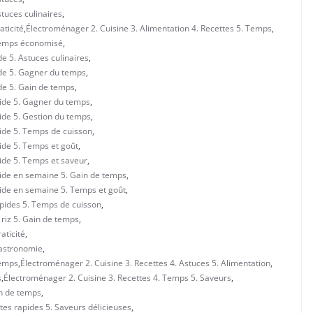
stuces culinaires
,
aticité
,
Électroménager 2. Cuisine 3. Alimentation 4. Recettes 5. Temps
,
 Temps économisé
,
de 5. Astuces culinaires
,
ide 5. Gagner du temps
,
ide 5. Gain de temps
,
pide 5. Gagner du temps
,
pide 5. Gestion du temps
,
pide 5. Temps de cuisson
,
pide 5. Temps et goût
,
pide 5. Temps et saveur
,
apide en semaine 5. Gain de temps
,
apide en semaine 5. Temps et goût
,
apides 5. Temps de cuisson
,
 riz 5. Gain de temps
,
aticité
,
Gastronomie
,
Temps
,
Électroménager 2. Cuisine 3. Recettes 4. Astuces 5. Alimentation
,
s
,
Électroménager 2. Cuisine 3. Recettes 4. Temps 5. Saveurs
,
in de temps
,
ttes rapides 5. Saveurs délicieuses
,