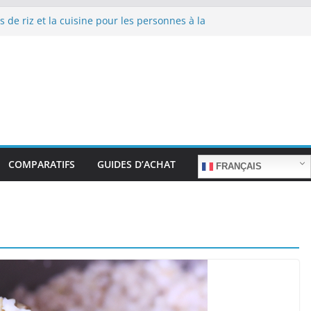
s de riz et la cuisine pour les personnes à la
e repas sans stress.
s de riz et la cuisine rapide en semaine :
emps sans sacrifier le goût.
s de riz pour les familles nombreuses : Cuisson
quantité.
s de riz et la préparation de plats pour les
ées : Facilité d’utilisation et nutrition.
s de riz et la préparation de plats familiaux
ts.
COMPARATIFS
GUIDES D’ACHAT
FRANÇAIS