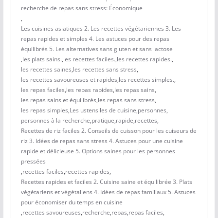
recherche de repas sans stress: Économique
,
Les cuisines asiatiques 2. Les recettes végétariennes 3. Les
repas rapides et simples 4. Les astuces pour des repas
équilibrés 5. Les alternatives sans gluten et sans lactose
,
les plats sains.
,
les recettes faciles.
,
les recettes rapides.
,
les recettes saines
,
les recettes sans stress
,
les recettes savoureuses et rapides
,
les recettes simples.
,
les repas faciles
,
les repas rapides
,
les repas sains
,
les repas sains et équilibrés
,
les repas sans stress
,
les repas simples
,
Les ustensiles de cuisine
,
personnes
,
personnes à la recherche
,
pratique
,
rapide
,
recettes
,
Recettes de riz faciles 2. Conseils de cuisson pour les cuiseurs de
riz 3. Idées de repas sans stress 4. Astuces pour une cuisine
rapide et délicieuse 5. Options saines pour les personnes
pressées
,
recettes faciles
,
recettes rapides
,
Recettes rapides et faciles 2. Cuisine saine et équilibrée 3. Plats
végétariens et végétaliens 4. Idées de repas familiaux 5. Astuces
pour économiser du temps en cuisine
,
recettes savoureuses
,
recherche
,
repas
,
repas faciles
,