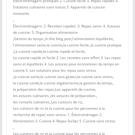
Électroménagers pratiques 2. Cuisine facile 3. Repas rapides 4.
Solutions culinaires sans tracas 5. Appareils de cuisson
innovants
,
Électroménagers: 2. Recettes rapides: 3. Repas sains: 4. Astuces
de cuisine: 5. Organisation alimentaire:
,
Gestion du temps.
,
In this blog post
,
l'alimentation équilibrée
,
l'alimentation saine
,
la cuisine
,
la cuisine facile.
,
la cuisine pratique
,
La cuisine rapide
,
la cuisine rapide et facile
,
La cuisine rapide et facile 2. Les recettes sans effort 3. Les repas
sains et équilibrés 4. Les astuces pour économiser du temps en
cuisine 5. Les solutions pour les repas sans stress
,
la cuisine saine
,
la cuisine sans gluten
,
la cuisine sans stress
,
la cuisine santé
,
la cuisine végétarienne
,
la gestion du temps
,
la préparation des repas
,
Les appareils de cuisine
,
les astuces culinaires.
,
les astuces de préparation.
,
les conseils culinaires.
,
Les cuiseurs de riz
,
Les cuiseurs de riz et la cuisine pour les personnes à la
recherche de repas sans stress: 1. Électroménager 2.
Alimentation 3. Cuisine 4. Repas faciles 5. Cuisine sans stress
,
Les cuiseurs de riz et la cuisine pour les personnes à la