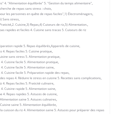
s" 4. "Alimentation équilibrée" 5. "Gestion du temps alimentaire"
,
echerche de repas sans stress : choix
,
s pour les personnes en quête de repas faciles"
,
1) Électroménagers
,
5) Sans stress
,
Praticité
,
2. Cuisine
,
3) Repas
,
4) Cuiseurs de riz
,
5) Alimentation.
,
s rapides et faciles 4. Cuisine sans tracas 5. Cuiseurs de riz
réparation rapide 5. Repas équilibrés
,
Appareils de cuisine
,
ss 4. Repas faciles 5. Cuisine pratique
,
Cuisine sans stress 5. Alimentation pratique
,
 4. Cuisine facile 5. Alimentation pratique
,
 4. Cuisine facile 5. Alimentation saine
,
 4. Cuisine facile 5. Préparation rapide des repas
,
 des repas 4. Réduire le stress en cuisine 5. Recettes sans complications
,
 4. Repas faciles 5. Praticité culinaire
,
 4. Cuisine rapide 5. Alimentation saine
,
ine 4. Repas rapides 5. Astuces de cuisine
,
 Alimentation saine 5. Astuces culinaires
,
 Cuisine saine 5. Alimentation équilibrée
,
e la cuisson du riz 4. Alimentation saine 5. Astuces pour préparer des repas