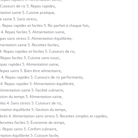
 Cuiseurs de riz 5. Repas rapides
,
tation saine 5. Cuisine pratique
,
e saine 5. Sans stress
,
 Repas rapides et faciles 5. Riz parfait à chaque fois
,
4. Repas faciles 5. Alimentation saine
,
pas sans stress 5. Alimentation équilibrée
,
mentation saine 5. Recettes faciles
,
. Repas rapides et faciles 5. Cuiseurs de riz
,
Repas faciles 5. Cuisine sans souci
,
Repas rapides 5. Alimentation saine
,
Repas sains 5. Bien-être alimentaire
,
 4. Repas rapides 5. Cuiseurs de riz performants
,
 4. Repas rapides 5. Alimentation équilibrée
,
imentation saine 5. Facilité culinaire
,
stion du temps 5. Alimentation saine
,
les 4. Sans stress 5. Cuiseurs de riz
,
ntation équilibrée 5. Gestion du temps
,
brés 4. Alimentation sans stress 5. Recettes simples et rapides
,
 Recettes faciles 5. Économie de temps
,
. Repas sains 5. Confort culinaire
,
tation équilibrée 5. Cuisson facile
,