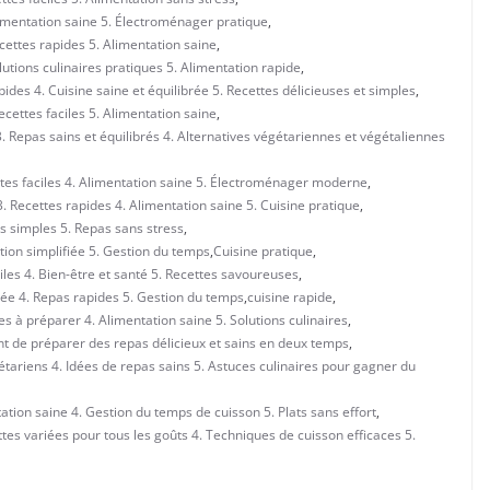
Alimentation saine 5. Électroménager pratique
,
ecettes rapides 5. Alimentation saine
,
olutions culinaires pratiques 5. Alimentation rapide
,
apides 4. Cuisine saine et équilibrée 5. Recettes délicieuses et simples
,
ecettes faciles 5. Alimentation saine
,
3. Repas sains et équilibrés 4. Alternatives végétariennes et végétaliennes
ttes faciles 4. Alimentation saine 5. Électroménager moderne
,
. Recettes rapides 4. Alimentation saine 5. Cuisine pratique
,
es simples 5. Repas sans stress
,
ation simplifiée 5. Gestion du temps
,
Cuisine pratique
,
iles 4. Bien-être et santé 5. Recettes savoureuses
,
brée 4. Repas rapides 5. Gestion du temps
,
cuisine rapide
,
s à préparer 4. Alimentation saine 5. Solutions culinaires
,
ent de préparer des repas délicieux et sains en deux temps
,
gétariens 4. Idées de repas sains 5. Astuces culinaires pour gagner du
ation saine 4. Gestion du temps de cuisson 5. Plats sans effort
,
ettes variées pour tous les goûts 4. Techniques de cuisson efficaces 5.