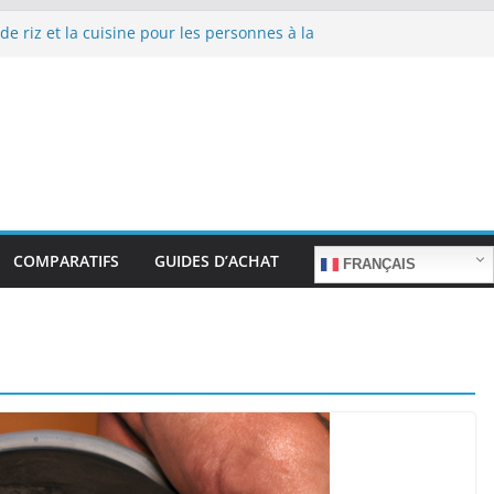
de riz et la cuisine pour les personnes à la
 repas sans stress.
de riz et la cuisine rapide en semaine :
mps sans sacrifier le goût.
 de riz pour les familles nombreuses : Cuisson
antité.
de riz et la préparation de plats pour les
es : Facilité d’utilisation et nutrition.
de riz et la préparation de plats familiaux
s.
COMPARATIFS
GUIDES D’ACHAT
FRANÇAIS