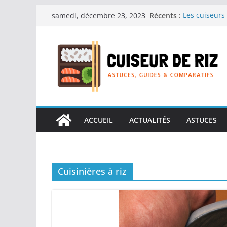
Passer
Récents :
Les cuiseurs 
samedi, décembre 23, 2023
au
recherche de
Les cuiseurs 
contenu
Gagner du te
Les cuiseurs
en grande qu
Les cuiseurs 
personnes âgé
Les cuiseurs 
réconfortant
ACCUEIL
ACTUALITÉS
ASTUCES
Cuisinières à riz