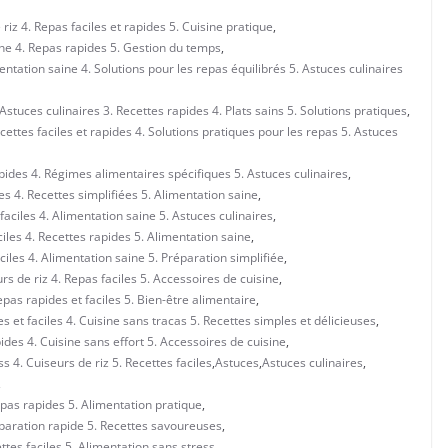
riz 4. Repas faciles et rapides 5. Cuisine pratique
,
ine 4. Repas rapides 5. Gestion du temps
,
entation saine 4. Solutions pour les repas équilibrés 5. Astuces culinaires
stuces culinaires 3. Recettes rapides 4. Plats sains 5. Solutions pratiques
,
ettes faciles et rapides 4. Solutions pratiques pour les repas 5. Astuces
pides 4. Régimes alimentaires spécifiques 5. Astuces culinaires
,
s 4. Recettes simplifiées 5. Alimentation saine
,
aciles 4. Alimentation saine 5. Astuces culinaires
,
iles 4. Recettes rapides 5. Alimentation saine
,
iles 4. Alimentation saine 5. Préparation simplifiée
,
s de riz 4. Repas faciles 5. Accessoires de cuisine
,
pas rapides et faciles 5. Bien-être alimentaire
,
et faciles 4. Cuisine sans tracas 5. Recettes simples et délicieuses
,
des 4. Cuisine sans effort 5. Accessoires de cuisine
,
 4. Cuiseurs de riz 5. Recettes faciles
,
Astuces
,
Astuces culinaires
,
,
Repas rapides 5. Alimentation pratique
,
réparation rapide 5. Recettes savoureuses
,
ttes faciles 5. Alimentation sans stress
,