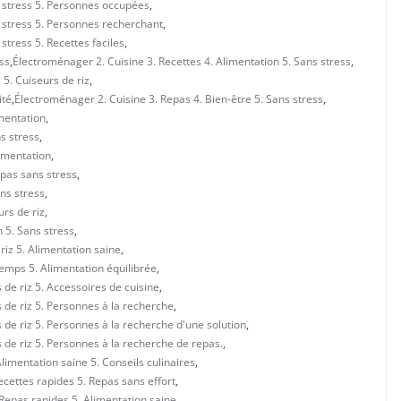
s stress 5. Personnes occupées
,
s stress 5. Personnes recherchant
,
stress 5. Recettes faciles
,
ss
,
Électroménager 2. Cuisine 3. Recettes 4. Alimentation 5. Sans stress
,
 5. Cuiseurs de riz
,
ité
,
Électroménager 2. Cuisine 3. Repas 4. Bien-être 5. Sans stress
,
imentation
,
s stress
,
limentation
,
epas sans stress
,
ans stress
,
urs de riz
,
 5. Sans stress
,
riz 5. Alimentation saine
,
emps 5. Alimentation équilibrée
,
 de riz 5. Accessoires de cuisine
,
 de riz 5. Personnes à la recherche
,
 de riz 5. Personnes à la recherche d'une solution
,
 de riz 5. Personnes à la recherche de repas.
,
Alimentation saine 5. Conseils culinaires
,
ecettes rapides 5. Repas sans effort
,
 Repas rapides 5. Alimentation saine
,