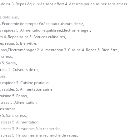
 de riz 3. Repas équilibrés sans effort 4. Astuces pour cuisiner sans stress
e
,
délicieux
,
3. Économie de temps : Grâce aux cuiseurs de riz
,
s rapides 5. Alimentation équilibrée
,
Électroménager
,
s 4. Repas sains 5. Astuces culinaires
,
es repas 5. Bien-être
,
epas
,
Electroménager 2. Alimentation 3. Cuisine 4. Repas 5. Bien-être
,
 stress
,
s 5. Santé
,
ress 5. Cuiseurs de riz
,
epas
,
s rapides 5. Cuisine pratique
,
s rapides 5. Alimentation saine
,
cuisine 5. Repas
,
stress 5. Alimentation
,
ans stress
,
e 5. Sans stress
,
 stress 5. Alimentation
,
 stress 5. Personnes à la recherche
,
 stress 5. Personnes à la recherche de repas
,