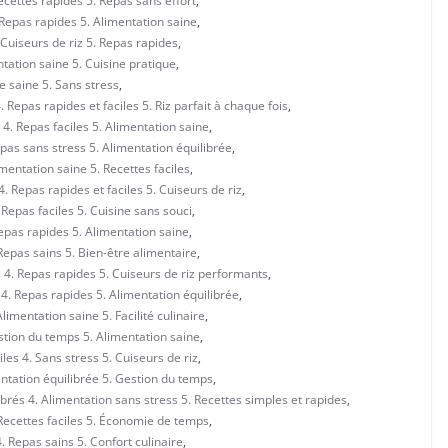
ecettes rapides 5. Repas sans effort
,
 Repas rapides 5. Alimentation saine
,
 Cuiseurs de riz 5. Repas rapides
,
tation saine 5. Cuisine pratique
,
e saine 5. Sans stress
,
 Repas rapides et faciles 5. Riz parfait à chaque fois
,
4. Repas faciles 5. Alimentation saine
,
pas sans stress 5. Alimentation équilibrée
,
mentation saine 5. Recettes faciles
,
. Repas rapides et faciles 5. Cuiseurs de riz
,
Repas faciles 5. Cuisine sans souci
,
Repas rapides 5. Alimentation saine
,
Repas sains 5. Bien-être alimentaire
,
 4. Repas rapides 5. Cuiseurs de riz performants
,
 4. Repas rapides 5. Alimentation équilibrée
,
imentation saine 5. Facilité culinaire
,
stion du temps 5. Alimentation saine
,
les 4. Sans stress 5. Cuiseurs de riz
,
ntation équilibrée 5. Gestion du temps
,
brés 4. Alimentation sans stress 5. Recettes simples et rapides
,
 Recettes faciles 5. Économie de temps
,
. Repas sains 5. Confort culinaire
,