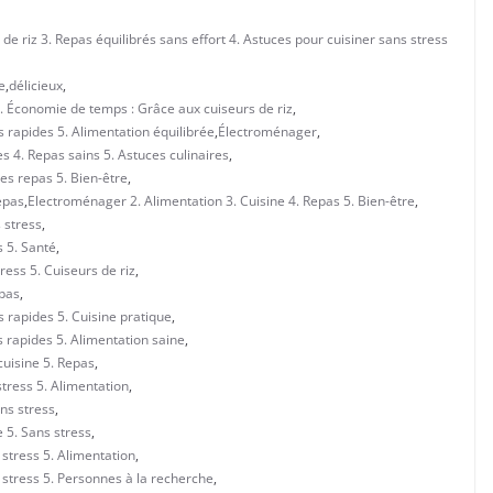
 de riz 3. Repas équilibrés sans effort 4. Astuces pour cuisiner sans stress
e
,
délicieux
,
3. Économie de temps : Grâce aux cuiseurs de riz
,
s rapides 5. Alimentation équilibrée
,
Électroménager
,
s 4. Repas sains 5. Astuces culinaires
,
es repas 5. Bien-être
,
epas
,
Electroménager 2. Alimentation 3. Cuisine 4. Repas 5. Bien-être
,
 stress
,
s 5. Santé
,
ress 5. Cuiseurs de riz
,
epas
,
s rapides 5. Cuisine pratique
,
s rapides 5. Alimentation saine
,
cuisine 5. Repas
,
stress 5. Alimentation
,
ans stress
,
e 5. Sans stress
,
 stress 5. Alimentation
,
 stress 5. Personnes à la recherche
,