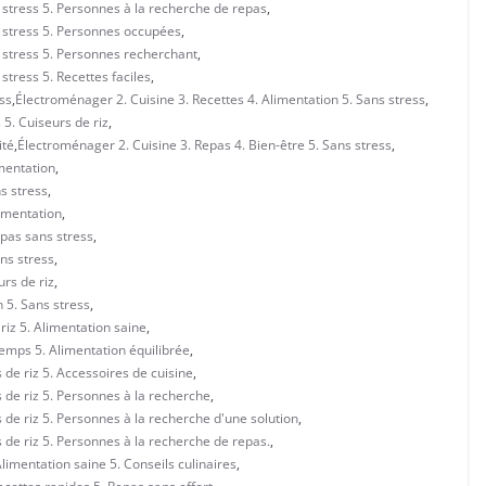
 stress 5. Personnes à la recherche de repas
,
s stress 5. Personnes occupées
,
s stress 5. Personnes recherchant
,
stress 5. Recettes faciles
,
ss
,
Électroménager 2. Cuisine 3. Recettes 4. Alimentation 5. Sans stress
,
 5. Cuiseurs de riz
,
ité
,
Électroménager 2. Cuisine 3. Repas 4. Bien-être 5. Sans stress
,
imentation
,
s stress
,
limentation
,
epas sans stress
,
ans stress
,
urs de riz
,
 5. Sans stress
,
riz 5. Alimentation saine
,
emps 5. Alimentation équilibrée
,
 de riz 5. Accessoires de cuisine
,
 de riz 5. Personnes à la recherche
,
 de riz 5. Personnes à la recherche d'une solution
,
 de riz 5. Personnes à la recherche de repas.
,
Alimentation saine 5. Conseils culinaires
,