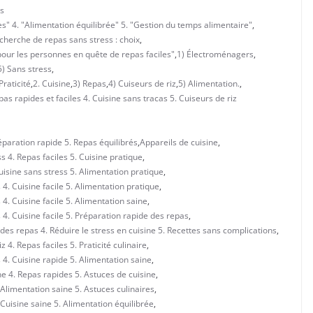
s
s" 4. "Alimentation équilibrée" 5. "Gestion du temps alimentaire"
,
echerche de repas sans stress : choix
,
s pour les personnes en quête de repas faciles"
,
1) Électroménagers
,
5) Sans stress
,
Praticité
,
2. Cuisine
,
3) Repas
,
4) Cuiseurs de riz
,
5) Alimentation.
,
s rapides et faciles 4. Cuisine sans tracas 5. Cuiseurs de riz
réparation rapide 5. Repas équilibrés
,
Appareils de cuisine
,
ss 4. Repas faciles 5. Cuisine pratique
,
Cuisine sans stress 5. Alimentation pratique
,
 4. Cuisine facile 5. Alimentation pratique
,
 4. Cuisine facile 5. Alimentation saine
,
 4. Cuisine facile 5. Préparation rapide des repas
,
 des repas 4. Réduire le stress en cuisine 5. Recettes sans complications
,
 4. Repas faciles 5. Praticité culinaire
,
 4. Cuisine rapide 5. Alimentation saine
,
ine 4. Repas rapides 5. Astuces de cuisine
,
 Alimentation saine 5. Astuces culinaires
,
 Cuisine saine 5. Alimentation équilibrée
,