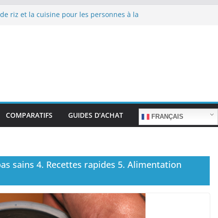
de riz et la cuisine pour les personnes à la
 repas sans stress.
de riz et la cuisine rapide en semaine :
mps sans sacrifier le goût.
 de riz pour les familles nombreuses : Cuisson
antité.
de riz et la préparation de plats pour les
es : Facilité d’utilisation et nutrition.
de riz et la préparation de plats familiaux
s.
COMPARATIFS
GUIDES D’ACHAT
FRANÇAIS
pas sains 4. Recettes rapides 5. Alimentation