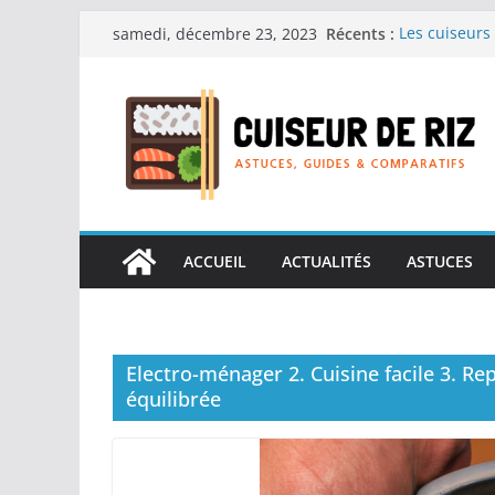
Passer
Récents :
Les cuiseurs 
samedi, décembre 23, 2023
au
recherche de
Les cuiseurs 
contenu
Gagner du te
Les cuiseurs
en grande qu
Les cuiseurs 
personnes âgé
Les cuiseurs 
réconfortant
ACCUEIL
ACTUALITÉS
ASTUCES
Electro-ménager 2. Cuisine facile 3. Re
équilibrée