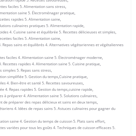
réparation rapide 5. Recettes savoureuses
,
ttes faciles 5. Alimentation sans stress
,
Alimentation saine 5. Électroménager pratique
,
ecettes rapides 5. Alimentation saine
,
olutions culinaires pratiques 5. Alimentation rapide
,
apides 4. Cuisine saine et équilibrée 5. Recettes délicieuses et simples
,
ecettes faciles 5. Alimentation saine
,
3. Repas sains et équilibrés 4. Alternatives végétariennes et végétaliennes
ttes faciles 4. Alimentation saine 5. Électroménager moderne
,
. Recettes rapides 4. Alimentation saine 5. Cuisine pratique
,
es simples 5. Repas sans stress
,
ation simplifiée 5. Gestion du temps
,
Cuisine pratique
,
iles 4. Bien-être et santé 5. Recettes savoureuses
,
brée 4. Repas rapides 5. Gestion du temps
,
cuisine rapide
,
s à préparer 4. Alimentation saine 5. Solutions culinaires
,
ent de préparer des repas délicieux et sains en deux temps
,
gétariens 4. Idées de repas sains 5. Astuces culinaires pour gagner du
ation saine 4. Gestion du temps de cuisson 5. Plats sans effort
,
ettes variées pour tous les goûts 4. Techniques de cuisson efficaces 5.