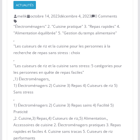
ACTUALITÉS
melik
octobre 14, 2023
décembre 4, 2023
0 Comments
"Électroménagers" 2. "Cuisine pratique" 3. "Repas rapides" 4.
"Alimentation équilibrée" 5. "Gestion du temps alimentaire"
,
"Les cuiseurs de riz et la cuisine pour les personnes à la
recherche de repas sans stress : choix
,
"Les cuiseurs de riz et la cuisine sans stress: 5 catégories pour
les personnes en quête de repas faciles"
,
1) Électroménagers
,
1) Électroménagers 2) Cuisine 3) Repas 4) Cuiseurs de riz 5)
Sans stress
,
1) Électroménagers 2) Cuisine 3) Repas sains 4) Facilité 5)
Praticité
,
2. Cuisine
,
3) Repas
,
4) Cuiseurs de riz
,
5) Alimentation.
,
Accessoires de cuisine 2. Électroménagers pratiques 3. Repas
rapides et faciles 4. Cuisine sans tracas 5. Cuiseurs de riz
performants