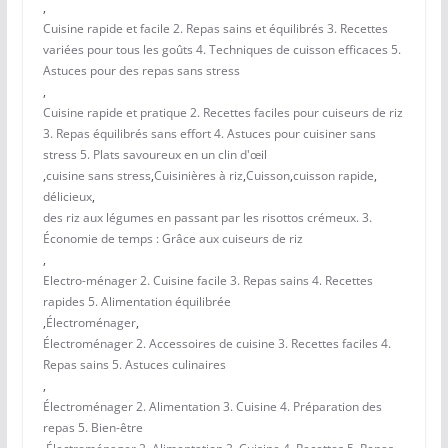
,
Cuisine rapide et facile 2. Repas sains et équilibrés 3. Recettes
variées pour tous les goûts 4. Techniques de cuisson efficaces 5.
Astuces pour des repas sans stress
,
Cuisine rapide et pratique 2. Recettes faciles pour cuiseurs de riz
3. Repas équilibrés sans effort 4. Astuces pour cuisiner sans
stress 5. Plats savoureux en un clin d'œil
,
cuisine sans stress
,
Cuisinières à riz
,
Cuisson
,
cuisson rapide
,
délicieux
,
des riz aux légumes en passant par les risottos crémeux. 3.
Économie de temps : Grâce aux cuiseurs de riz
,
Electro-ménager 2. Cuisine facile 3. Repas sains 4. Recettes
rapides 5. Alimentation équilibrée
,
Électroménager
,
Électroménager 2. Accessoires de cuisine 3. Recettes faciles 4.
Repas sains 5. Astuces culinaires
,
Électroménager 2. Alimentation 3. Cuisine 4. Préparation des
repas 5. Bien-être