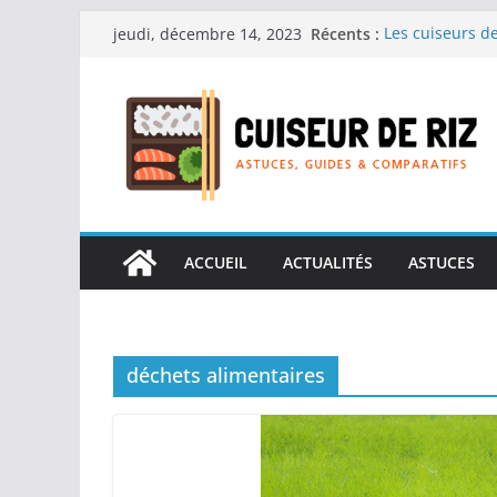
Passer
Récents :
Les cuiseurs de
jeudi, décembre 14, 2023
au
recherche de r
Les cuiseurs de
contenu
Gagner du temps
Les cuiseurs de
en grande quan
Les cuiseurs de
personnes âgées 
Les cuiseurs de
réconfortants.
ACCUEIL
ACTUALITÉS
ASTUCES
déchets alimentaires