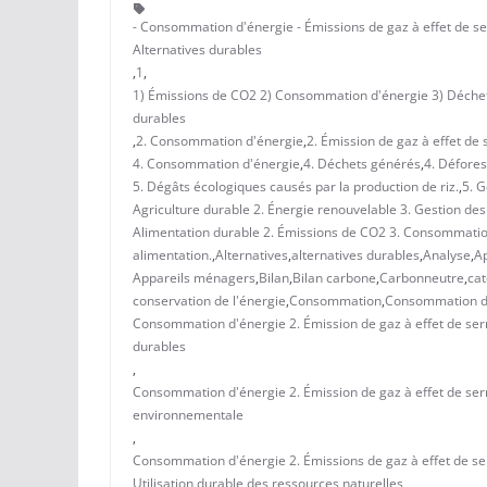
- Consommation d'énergie - Émissions de gaz à effet de ser
Alternatives durables
,
1
,
1) Émissions de CO2 2) Consommation d'énergie 3) Déchets e
durables
,
2. Consommation d'énergie
,
2. Émission de gaz à effet de 
4. Consommation d'énergie
,
4. Déchets générés
,
4. Défores
5. Dégâts écologiques causés par la production de riz.
,
5. G
Agriculture durable 2. Énergie renouvelable 3. Gestion d
Alimentation durable 2. Émissions de CO2 3. Consommation
alimentation.
,
Alternatives
,
alternatives durables
,
Analyse
,
Ap
Appareils ménagers
,
Bilan
,
Bilan carbone
,
Carbonneutre
,
cat
conservation de l'énergie
,
Consommation
,
Consommation d
Consommation d'énergie 2. Émission de gaz à effet de serr
durables
,
Consommation d'énergie 2. Émission de gaz à effet de serre 
environnementale
,
Consommation d'énergie 2. Émissions de gaz à effet de serr
Utilisation durable des ressources naturelles