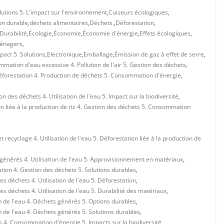
lutions 5. L'impact sur l'environnement
,
Cuiseurs écologiques
,
on durable
,
déchets alimentaires
,
Déchets.
,
Déforestation
,
Durabilité
,
Écologie
,
Économie
,
Économie d'énergie
,
Effets écologiques
,
ménagers
,
pact 5. Solutions
,
Electronique
,
Emballage
,
Émission de gaz à effet de serre
,
mmation d'eau excessive 4. Pollution de l'air 5. Gestion des déchets
,
. Déforestation 4. Production de déchets 5. Consommation d'énergie
,
des déchets 4. Utilisation de l'eau 5. Impact sur la biodiversité
,
on liée à la production de riz 4. Gestion des déchets 5. Consommation
ecyclage 4. Utilisation de l'eau 5. Déforestation liée à la production de
énérés 4. Utilisation de l'eau 5. Approvisionnement en matériaux
,
ion 4. Gestion des déchets 5. Solutions durables
,
 déchets 4. Utilisation de l'eau 5. Déforestation
,
 déchets 4. Utilisation de l'eau 5. Durabilité des matériaux
,
 de l'eau 4. Déchets générés 5. Options durables
,
 de l'eau 4. Déchets générés 5. Solutions durables
,
s 4. Consommation d'énergie 5. Impacts sur la biodiversité
,