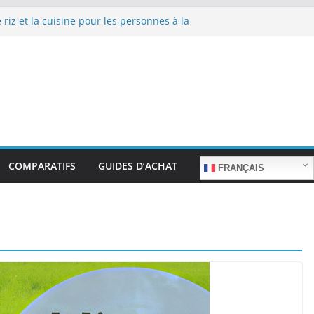
 riz et la cuisine pour les personnes à la
epas sans stress.
 riz et la cuisine rapide en semaine :
 sans sacrifier le goût.
 riz pour les familles nombreuses : Cuisson
tité.
 riz et la préparation de plats pour les
: Facilité d’utilisation et nutrition.
 riz et la préparation de plats familiaux
COMPARATIFS
GUIDES D’ACHAT
FRANÇAIS