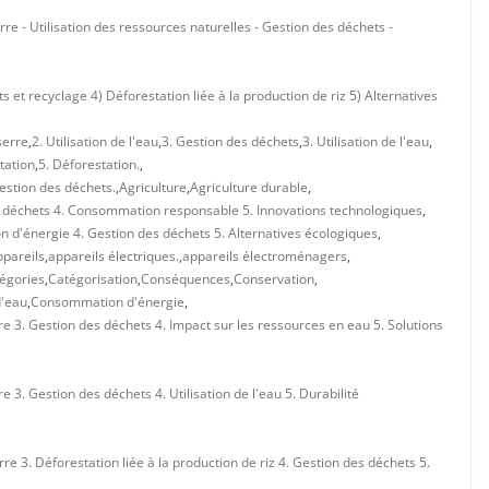
re - Utilisation des ressources naturelles - Gestion des déchets -
t recyclage 4) Déforestation liée à la production de riz 5) Alternatives
serre
,
2. Utilisation de l'eau
,
3. Gestion des déchets
,
3. Utilisation de l'eau
,
tation
,
5. Déforestation.
,
estion des déchets.
,
Agriculture
,
Agriculture durable
,
es déchets 4. Consommation responsable 5. Innovations technologiques
,
 d'énergie 4. Gestion des déchets 5. Alternatives écologiques
,
pareils
,
appareils électriques.
,
appareils électroménagers
,
égories
,
Catégorisation
,
Conséquences
,
Conservation
,
'eau
,
Consommation d'énergie
,
e 3. Gestion des déchets 4. Impact sur les ressources en eau 5. Solutions
3. Gestion des déchets 4. Utilisation de l'eau 5. Durabilité
e 3. Déforestation liée à la production de riz 4. Gestion des déchets 5.