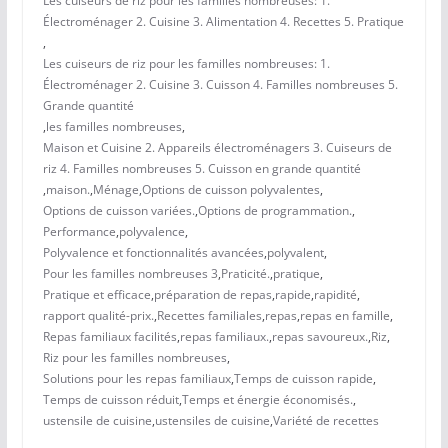
Les cuiseurs de riz pour les familles nombreuses: 1.
Électroménager 2. Cuisine 3. Alimentation 4. Recettes 5. Pratique
,
Les cuiseurs de riz pour les familles nombreuses: 1.
Électroménager 2. Cuisine 3. Cuisson 4. Familles nombreuses 5.
Grande quantité
,
les familles nombreuses
,
Maison et Cuisine 2. Appareils électroménagers 3. Cuiseurs de
riz 4. Familles nombreuses 5. Cuisson en grande quantité
,
maison.
,
Ménage
,
Options de cuisson polyvalentes
,
Options de cuisson variées.
,
Options de programmation.
,
Performance
,
polyvalence
,
Polyvalence et fonctionnalités avancées
,
polyvalent
,
Pour les familles nombreuses 3
,
Praticité.
,
pratique
,
Pratique et efficace
,
préparation de repas
,
rapide
,
rapidité
,
rapport qualité-prix.
,
Recettes familiales
,
repas
,
repas en famille
,
Repas familiaux facilités
,
repas familiaux.
,
repas savoureux.
,
Riz
,
Riz pour les familles nombreuses
,
Solutions pour les repas familiaux
,
Temps de cuisson rapide
,
Temps de cuisson réduit
,
Temps et énergie économisés.
,
ustensile de cuisine
,
ustensiles de cuisine
,
Variété de recettes