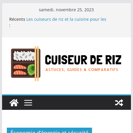
Passer
samedi, novembre 25, 2023
au
Récents
Les cuiseurs de riz et la cuisine pour les
contenu
:
personnes à la recherche de repas sans stress.
Les cuiseurs de riz et la cuisine rapide en
semaine : Gagner du temps sans sacrifier le
goût.
Les cuiseurs de riz pour les familles
nombreuses : Cuisson en grande quantité.
Les cuiseurs de riz et la préparation de plats
pour les personnes âgées : Facilité d’utilisation
et nutrition.
Les cuiseurs de riz et la préparation de plats
familiaux réconfortants.
Économie d’énergie et sécurité