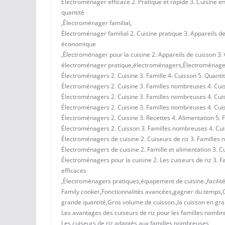
Électroménager efficace 2. Pratique et rapide 3. Cuisine en
quantité
,
Électroménager familial
,
Électroménager familial 2. Cuisine pratique 3. Appareils de
économique
,
Électroménager pour la cuisine 2. Appareils de cuisson 3.
électroménager pratique
,
électroménagers
,
Électroménager
Électroménagers 2. Cuisine 3. Famille 4. Cuisson 5. Quanti
Électroménagers 2. Cuisine 3. Familles nombreuses 4. Cuis
Électroménagers 2. Cuisine 3. Familles nombreuses 4. Cuis
Électroménagers 2. Cuisine 3. Familles nombreuses 4. Cuis
Électroménagers 2. Cuisine 3. Recettes 4. Alimentation 5. 
Électroménagers 2. Cuisson 3. Familles nombreuses 4. Cuis
Électroménagers de cuisine 2. Cuiseurs de riz 3. Familles
Électroménagers de cuisine 2. Famille et alimentation 3. C
Électroménagers pour la cuisine 2. Les cuiseurs de riz 3. 
efficaces
,
Électroménagers pratiques
,
équipement de cuisine.
,
facilit
Family cooker
,
Fonctionnalités avancées
,
gagner du temps
,
grande quantité
,
Gros volume de cuisson.
,
la cuisson en gr
Les avantages des cuiseurs de riz pour les familles nomb
Les cuiseurs de riz adaptés aux familles nombreuses
,