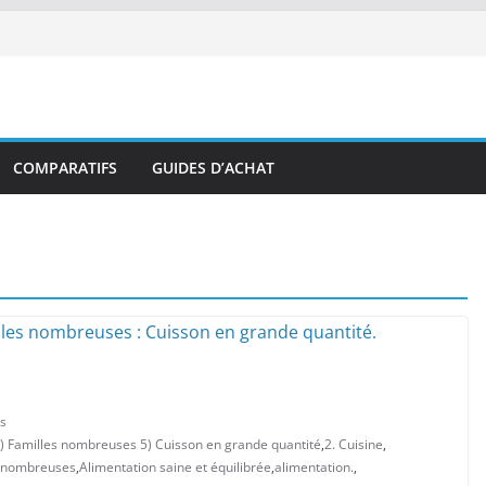
COMPARATIFS
GUIDES D’ACHAT
s
4) Familles nombreuses 5) Cuisson en grande quantité
,
2. Cuisine
,
s nombreuses
,
Alimentation saine et équilibrée
,
alimentation.
,