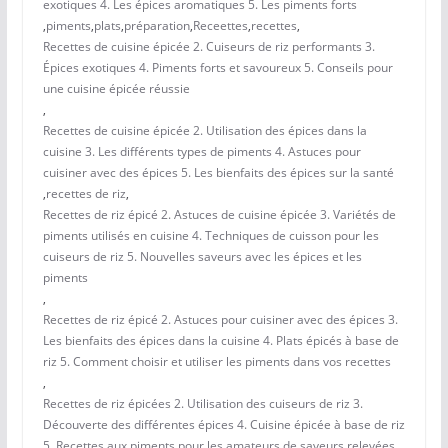
exotiques 4. Les épices aromatiques 5. Les piments forts
,
piments
,
plats
,
préparation
,
Receettes
,
recettes
,
Recettes de cuisine épicée 2. Cuiseurs de riz performants 3.
Épices exotiques 4. Piments forts et savoureux 5. Conseils pour
une cuisine épicée réussie
,
Recettes de cuisine épicée 2. Utilisation des épices dans la
cuisine 3. Les différents types de piments 4. Astuces pour
cuisiner avec des épices 5. Les bienfaits des épices sur la santé
,
recettes de riz
,
Recettes de riz épicé 2. Astuces de cuisine épicée 3. Variétés de
piments utilisés en cuisine 4. Techniques de cuisson pour les
cuiseurs de riz 5. Nouvelles saveurs avec les épices et les
piments
,
Recettes de riz épicé 2. Astuces pour cuisiner avec des épices 3.
Les bienfaits des épices dans la cuisine 4. Plats épicés à base de
riz 5. Comment choisir et utiliser les piments dans vos recettes
,
Recettes de riz épicées 2. Utilisation des cuiseurs de riz 3.
Découverte des différentes épices 4. Cuisine épicée à base de riz
5. Recettes aux piments pour les amateurs de saveurs relevées