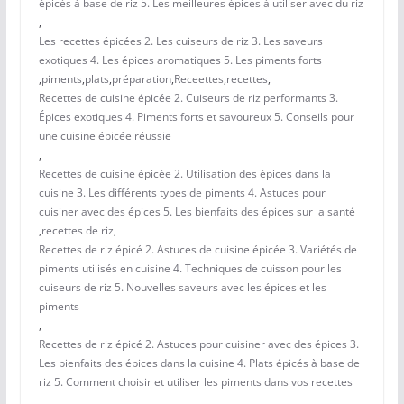
épicés à base de riz 5. Les meilleures épices à utiliser avec du riz
,
Les recettes épicées 2. Les cuiseurs de riz 3. Les saveurs
exotiques 4. Les épices aromatiques 5. Les piments forts
,
piments
,
plats
,
préparation
,
Receettes
,
recettes
,
Recettes de cuisine épicée 2. Cuiseurs de riz performants 3.
Épices exotiques 4. Piments forts et savoureux 5. Conseils pour
une cuisine épicée réussie
,
Recettes de cuisine épicée 2. Utilisation des épices dans la
cuisine 3. Les différents types de piments 4. Astuces pour
cuisiner avec des épices 5. Les bienfaits des épices sur la santé
,
recettes de riz
,
Recettes de riz épicé 2. Astuces de cuisine épicée 3. Variétés de
piments utilisés en cuisine 4. Techniques de cuisson pour les
cuiseurs de riz 5. Nouvelles saveurs avec les épices et les
piments
,
Recettes de riz épicé 2. Astuces pour cuisiner avec des épices 3.
Les bienfaits des épices dans la cuisine 4. Plats épicés à base de
riz 5. Comment choisir et utiliser les piments dans vos recettes
,