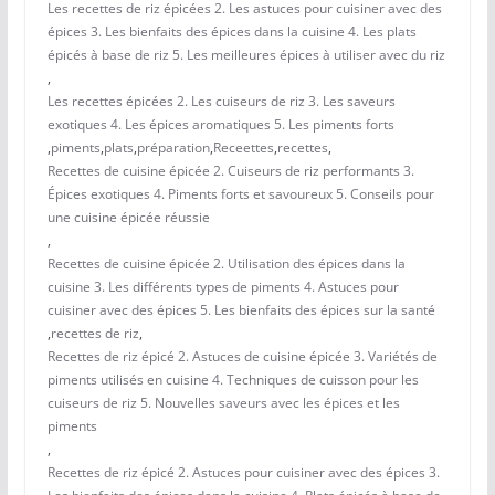
Les recettes de riz épicées 2. Les astuces pour cuisiner avec des
épices 3. Les bienfaits des épices dans la cuisine 4. Les plats
épicés à base de riz 5. Les meilleures épices à utiliser avec du riz
,
Les recettes épicées 2. Les cuiseurs de riz 3. Les saveurs
exotiques 4. Les épices aromatiques 5. Les piments forts
,
piments
,
plats
,
préparation
,
Receettes
,
recettes
,
Recettes de cuisine épicée 2. Cuiseurs de riz performants 3.
Épices exotiques 4. Piments forts et savoureux 5. Conseils pour
une cuisine épicée réussie
,
Recettes de cuisine épicée 2. Utilisation des épices dans la
cuisine 3. Les différents types de piments 4. Astuces pour
cuisiner avec des épices 5. Les bienfaits des épices sur la santé
,
recettes de riz
,
Recettes de riz épicé 2. Astuces de cuisine épicée 3. Variétés de
piments utilisés en cuisine 4. Techniques de cuisson pour les
cuiseurs de riz 5. Nouvelles saveurs avec les épices et les
piments
,
Recettes de riz épicé 2. Astuces pour cuisiner avec des épices 3.