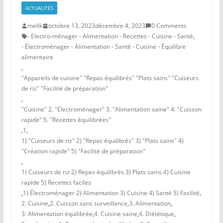
ACTUALITÉS
melik
octobre 13, 2023
décembre 4, 2023
0 Comments
- Electro-ménager - Alimentation - Recettes - Cuisine - Santé
,
- Électroménager - Alimentation - Santé - Cuisine - Équilibre
alimentaire
,
"Appareils de cuisine" "Repas équilibrés" "Plats sains" "Cuiseurs
de riz" "Facilité de préparation"
,
"Cuisine" 2. "Électroménager" 3. "Alimentation saine" 4. "Cuisson
rapide" 5. "Recettes équilibrées"
,
1
,
1) "Cuiseurs de riz" 2) "Repas équilibrés" 3) "Plats sains" 4)
"Création rapide" 5) "Facilité de préparation"
,
1) Cuiseurs de riz 2) Repas équilibrés 3) Plats sains 4) Cuisine
rapide 5) Recettes faciles
,
1) Électroménager 2) Alimentation 3) Cuisine 4) Santé 5) Facilité
,
2. Cuisine
,
2. Cuisson sans surveillance
,
3. Alimentation
,
3. Alimentation équilibrée
,
4. Cuisine saine
,
4. Diététique
,