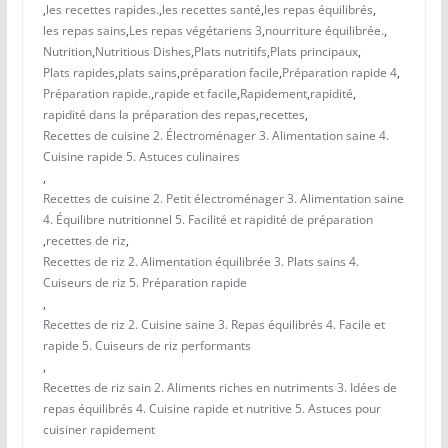
,
les recettes rapides.
,
les recettes santé
,
les repas équilibrés
,
les repas sains
,
Les repas végétariens 3
,
nourriture équilibrée.
,
Nutrition
,
Nutritious Dishes
,
Plats nutritifs
,
Plats principaux
,
Plats rapides
,
plats sains
,
préparation facile
,
Préparation rapide 4
,
Préparation rapide.
,
rapide et facile
,
Rapidement
,
rapidité
,
rapidité dans la préparation des repas
,
recettes
,
Recettes de cuisine 2. Électroménager 3. Alimentation saine 4.
Cuisine rapide 5. Astuces culinaires
,
Recettes de cuisine 2. Petit électroménager 3. Alimentation saine
4. Équilibre nutritionnel 5. Facilité et rapidité de préparation
,
recettes de riz
,
Recettes de riz 2. Alimentation équilibrée 3. Plats sains 4.
Cuiseurs de riz 5. Préparation rapide
,
Recettes de riz 2. Cuisine saine 3. Repas équilibrés 4. Facile et
rapide 5. Cuiseurs de riz performants
,
Recettes de riz sain 2. Aliments riches en nutriments 3. Idées de
repas équilibrés 4. Cuisine rapide et nutritive 5. Astuces pour
cuisiner rapidement