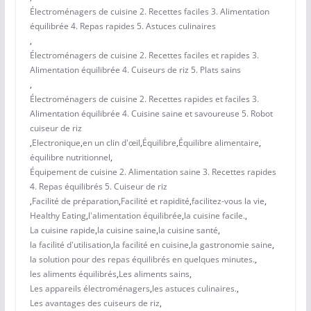
Électroménagers de cuisine 2. Recettes faciles 3. Alimentation
équilibrée 4. Repas rapides 5. Astuces culinaires
,
Électroménagers de cuisine 2. Recettes faciles et rapides 3.
Alimentation équilibrée 4. Cuiseurs de riz 5. Plats sains
,
Électroménagers de cuisine 2. Recettes rapides et faciles 3.
Alimentation équilibrée 4. Cuisine saine et savoureuse 5. Robot
cuiseur de riz
,
Electronique
,
en un clin d'œil
,
Équilibre
,
Équilibre alimentaire
,
équilibre nutritionnel
,
Équipement de cuisine 2. Alimentation saine 3. Recettes rapides
4. Repas équilibrés 5. Cuiseur de riz
,
Facilité de préparation
,
Facilité et rapidité
,
facilitez-vous la vie
,
Healthy Eating
,
l'alimentation équilibrée
,
la cuisine facile.
,
La cuisine rapide
,
la cuisine saine
,
la cuisine santé
,
la facilité d'utilisation
,
la facilité en cuisine
,
la gastronomie saine
,
la solution pour des repas équilibrés en quelques minutes.
,
les aliments équilibrés
,
Les aliments sains
,
Les appareils électroménagers
,
les astuces culinaires.
,
Les avantages des cuiseurs de riz
,