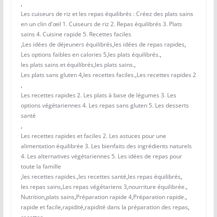
,
Les cuiseurs de riz et les repas équilibrés : Créez des plats sains
en un clin d'œil 1. Cuiseurs de riz 2. Repas équilibrés 3. Plats
sains 4. Cuisine rapide 5. Recettes faciles
,
Les idées de déjeuners équilibrés
,
les idées de repas rapides
,
Les options faibles en calories 5
,
les plats équilibrés.
,
les plats sains et équilibrés
,
les plats sains.
,
Les plats sans gluten 4
,
les recettes faciles.
,
Les recettes rapides 2
,
Les recettes rapides 2. Les plats à base de légumes 3. Les
options végétariennes 4. Les repas sans gluten 5. Les desserts
santé
,
Les recettes rapides et faciles 2. Les astuces pour une
alimentation équilibrée 3. Les bienfaits des ingrédients naturels
4. Les alternatives végétariennes 5. Les idées de repas pour
toute la famille
,
les recettes rapides.
,
les recettes santé
,
les repas équilibrés
,
les repas sains
,
Les repas végétariens 3
,
nourriture équilibrée.
,
Nutrition
,
plats sains
,
Préparation rapide 4
,
Préparation rapide.
,
rapide et facile
,
rapidité
,
rapidité dans la préparation des repas
,