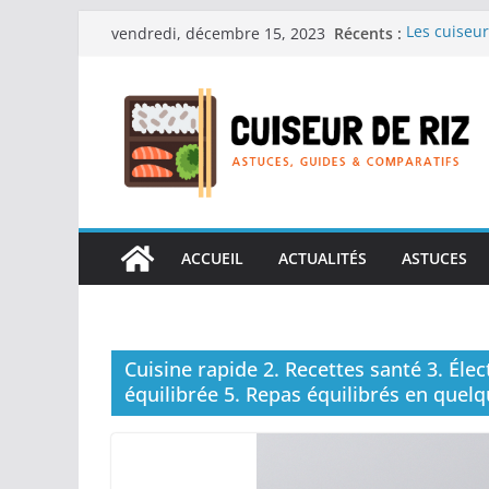
Passer
Récents :
Les cuiseur
vendredi, décembre 15, 2023
au
recherche d
Les cuiseur
contenu
Gagner du t
Les cuiseur
en grande 
Les cuiseur
personnes âg
Les cuiseur
réconfortan
ACCUEIL
ACTUALITÉS
ASTUCES
Cuisine rapide 2. Recettes santé 3. Él
équilibrée 5. Repas équilibrés en quel