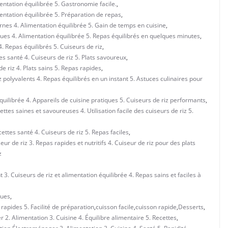
entation équilibrée 5. Gastronomie facile.
,
entation équilibrée 5. Préparation de repas
,
nes 4. Alimentation équilibrée 5. Gain de temps en cuisine
,
ues 4. Alimentation équilibrée 5. Repas équilibrés en quelques minutes
,
. Repas équilibrés 5. Cuiseurs de riz
,
tes santé 4. Cuiseurs de riz 5. Plats savoureux
,
de riz 4. Plats sains 5. Repas rapides
,
iz polyvalents 4. Repas équilibrés en un instant 5. Astuces culinaires pour
équilibrée 4. Appareils de cuisine pratiques 5. Cuiseurs de riz performants
,
ettes saines et savoureuses 4. Utilisation facile des cuiseurs de riz 5.
ettes santé 4. Cuiseurs de riz 5. Repas faciles
,
ur de riz 3. Repas rapides et nutritifs 4. Cuiseur de riz pour des plats
z
 3. Cuiseurs de riz et alimentation équilibrée 4. Repas sains et faciles à
ques
,
 rapides 5. Facilité de préparation
,
cuisson facile
,
cuisson rapide
,
Desserts
,
2. Alimentation 3. Cuisine 4. Équilibre alimentaire 5. Recettes
,