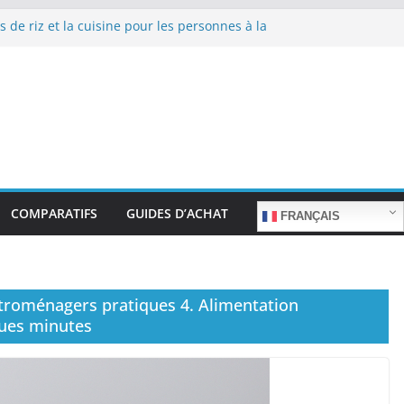
s de riz et la cuisine pour les personnes à la
e repas sans stress.
s de riz et la cuisine rapide en semaine :
emps sans sacrifier le goût.
s de riz pour les familles nombreuses : Cuisson
quantité.
s de riz et la préparation de plats pour les
ées : Facilité d’utilisation et nutrition.
s de riz et la préparation de plats familiaux
ts.
COMPARATIFS
GUIDES D’ACHAT
FRANÇAIS
ectroménagers pratiques 4. Alimentation
ques minutes