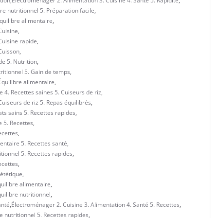
tion
,
Électroménager 2. Alimentation 3. Cuisine 4. Santé 5. Rapidité
,
e nutritionnel 5. Préparation facile
,
quilibre alimentaire
,
Cuisine
,
Cuisine rapide
,
 Cuisson
,
e 5. Nutrition
,
tritionnel 5. Gain de temps
,
Équilibre alimentaire
,
 4. Recettes saines 5. Cuiseurs de riz
,
uiseurs de riz 5. Repas équilibrés
,
ats sains 5. Recettes rapides
,
e 5. Recettes
,
ecettes
,
entaire 5. Recettes santé
,
itionnel 5. Recettes rapides
,
ecettes
,
iététique
,
uilibre alimentaire
,
uilibre nutritionnel
,
anté
,
Électroménager 2. Cuisine 3. Alimentation 4. Santé 5. Recettes
,
e nutritionnel 5. Recettes rapides
,