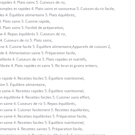
rapides 4. Plats sains 5. Cuiseurs de riz
,
simples et rapides 4. Plats sains et savoureux 5. Cuisson du riz facile
,
es 4. Équilibre alimentaire 5. Plats équilibrés
,
. Plats sains 5. Cuisine rapide
,
. Plats sains 5. Facilité de préparation
,
ne 4. Repas équilibrés 5. Cuiseurs de riz
,
4. Cuiseurs de riz 5. Plats sains
,
ne 4. Cuisine facile 5. Équilibre alimentaire
,
Appareils de cuisson 2
,
de 4. Alimentation saine 5. Préparation facile
,
ibrée 4. Cuiseurs de riz 5. Plats rapides et nutritifs
,
ibrée 4. Plats rapides et sains 5. Riz brun et grains entiers
,
apide 4. Recettes faciles 5. Équilibre nutritionnel
,
on 5. Équilibre alimentaire
,
saine 4. Recettes rapides 5. Équilibre nutritionnel
,
 équilibrée 4. Recettes faciles 5. Cuisiner sans effort
,
n saine 4. Cuiseurs de riz 5. Repas équilibrés
,
n saine 4. Cuisiner facilement 5. Recettes équilibrées
,
 saine 4. Recettes équilibrées 5. Préparation facile
,
saine 4. Recettes faciles 5. Équilibre nutritionnel
,
imentaire 4. Recettes saines 5. Préparation facile
,