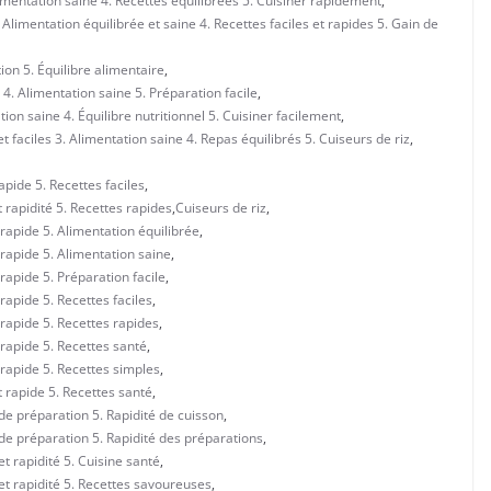
imentation saine 4. Recettes équilibrées 5. Cuisiner rapidement
,
Alimentation équilibrée et saine 4. Recettes faciles et rapides 5. Gain de
ion 5. Équilibre alimentaire
,
4. Alimentation saine 5. Préparation facile
,
on saine 4. Équilibre nutritionnel 5. Cuisiner facilement
,
 faciles 3. Alimentation saine 4. Repas équilibrés 5. Cuiseurs de riz
,
rapide 5. Recettes faciles
,
et rapidité 5. Recettes rapides
,
Cuiseurs de riz
,
e rapide 5. Alimentation équilibrée
,
e rapide 5. Alimentation saine
,
 rapide 5. Préparation facile
,
 rapide 5. Recettes faciles
,
e rapide 5. Recettes rapides
,
e rapide 5. Recettes santé
,
e rapide 5. Recettes simples
,
et rapide 5. Recettes santé
,
é de préparation 5. Rapidité de cuisson
,
é de préparation 5. Rapidité des préparations
,
 et rapidité 5. Cuisine santé
,
é et rapidité 5. Recettes savoureuses
,