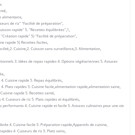
s
anté
,
re alimentaire
,
seurs de riz" "Facilité de préparation"
,
uisson rapide" 5. "Recettes équilibrées"
,
1
,
) "Création rapide" 5) "Facilité de préparation"
,
ine rapide 5) Recettes faciles
,
cilité
,
2. Cuisine
,
2. Cuisson sans surveillance
,
3. Alimentation
,
ritionnels 3. Idées de repas rapides 4. Options végétariennes 5. Astuces
rée
,
 4. Cuisine rapide 5. Repas équilibrés
,
4. Plats rapides 5. Cuisine facile
,
alimentation rapide
,
alimentation saine
,
 Cuisine rapide 5. Recettes santé
,
 4. Cuiseurs de riz 5. Plats rapides et équilibrés
,
z performants 4. Cuisine rapide et facile 5. Astuces culinaires pour une vie
ibrée 4. Cuisine facile 5. Préparation rapide
,
Appareils de cuisine
,
rapides 4. Cuiseurs de riz 5. Plats sains
,