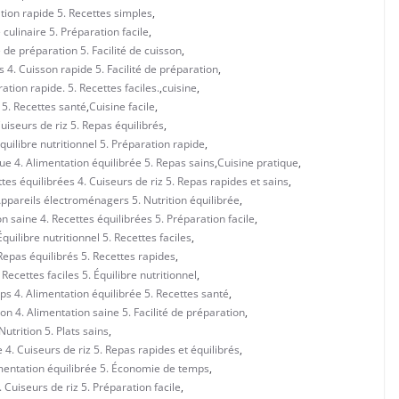
ation rapide 5. Recettes simples
,
 culinaire 5. Préparation facile
,
é de préparation 5. Facilité de cuisson
,
s 4. Cuisson rapide 5. Facilité de préparation
,
ration rapide. 5. Recettes faciles.
,
cuisine
,
e 5. Recettes santé
,
Cuisine facile
,
Cuiseurs de riz 5. Repas équilibrés
,
Équilibre nutritionnel 5. Préparation rapide
,
ue 4. Alimentation équilibrée 5. Repas sains
,
Cuisine pratique
,
tes équilibrées 4. Cuiseurs de riz 5. Repas rapides et sains
,
 Appareils électroménagers 5. Nutrition équilibrée
,
 saine 4. Recettes équilibrées 5. Préparation facile
,
uilibre nutritionnel 5. Recettes faciles
,
Repas équilibrés 5. Recettes rapides
,
ecettes faciles 5. Équilibre nutritionnel
,
ps 4. Alimentation équilibrée 5. Recettes santé
,
on 4. Alimentation saine 5. Facilité de préparation
,
Nutrition 5. Plats sains
,
 4. Cuiseurs de riz 5. Repas rapides et équilibrés
,
imentation équilibrée 5. Économie de temps
,
 Cuiseurs de riz 5. Préparation facile
,