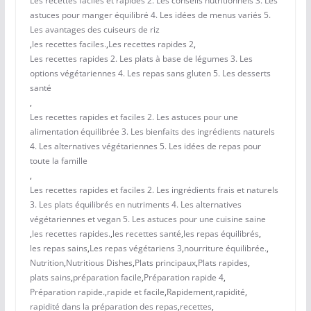
Les recettes faciles et rapides 2. Les conseils nutritionnels 3. Les
astuces pour manger équilibré 4. Les idées de menus variés 5.
Les avantages des cuiseurs de riz
,
les recettes faciles.
,
Les recettes rapides 2
,
Les recettes rapides 2. Les plats à base de légumes 3. Les
options végétariennes 4. Les repas sans gluten 5. Les desserts
santé
,
Les recettes rapides et faciles 2. Les astuces pour une
alimentation équilibrée 3. Les bienfaits des ingrédients naturels
4. Les alternatives végétariennes 5. Les idées de repas pour
toute la famille
,
Les recettes rapides et faciles 2. Les ingrédients frais et naturels
3. Les plats équilibrés en nutriments 4. Les alternatives
végétariennes et vegan 5. Les astuces pour une cuisine saine
,
les recettes rapides.
,
les recettes santé
,
les repas équilibrés
,
les repas sains
,
Les repas végétariens 3
,
nourriture équilibrée.
,
Nutrition
,
Nutritious Dishes
,
Plats principaux
,
Plats rapides
,
plats sains
,
préparation facile
,
Préparation rapide 4
,
Préparation rapide.
,
rapide et facile
,
Rapidement
,
rapidité
,
rapidité dans la préparation des repas
,
recettes
,