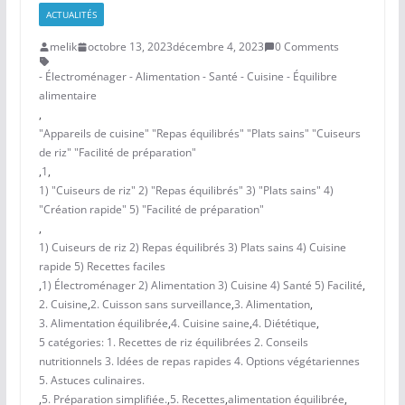
ACTUALITÉS
melik
octobre 13, 2023
décembre 4, 2023
0 Comments
- Électroménager - Alimentation - Santé - Cuisine - Équilibre
alimentaire
,
"Appareils de cuisine" "Repas équilibrés" "Plats sains" "Cuiseurs
de riz" "Facilité de préparation"
,
1
,
1) "Cuiseurs de riz" 2) "Repas équilibrés" 3) "Plats sains" 4)
"Création rapide" 5) "Facilité de préparation"
,
1) Cuiseurs de riz 2) Repas équilibrés 3) Plats sains 4) Cuisine
rapide 5) Recettes faciles
,
1) Électroménager 2) Alimentation 3) Cuisine 4) Santé 5) Facilité
,
2. Cuisine
,
2. Cuisson sans surveillance
,
3. Alimentation
,
3. Alimentation équilibrée
,
4. Cuisine saine
,
4. Diététique
,
5 catégories: 1. Recettes de riz équilibrées 2. Conseils
nutritionnels 3. Idées de repas rapides 4. Options végétariennes
5. Astuces culinaires.
,
5. Préparation simplifiée.
,
5. Recettes
,
alimentation équilibrée
,