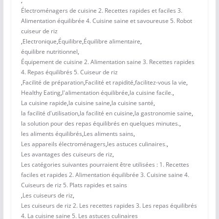
,
Électroménagers de cuisine 2. Recettes rapides et faciles 3.
Alimentation équilibrée 4. Cuisine saine et savoureuse 5. Robot
cuiseur de riz
,
Electronique
,
Équilibre
,
Équilibre alimentaire
,
équilibre nutritionnel
,
Équipement de cuisine 2. Alimentation saine 3. Recettes rapides
4. Repas équilibrés 5. Cuiseur de riz
,
Facilité de préparation
,
Facilité et rapidité
,
facilitez-vous la vie
,
Healthy Eating
,
l'alimentation équilibrée
,
la cuisine facile.
,
La cuisine rapide
,
la cuisine saine
,
la cuisine santé
,
la facilité d'utilisation
,
la facilité en cuisine
,
la gastronomie saine
,
la solution pour des repas équilibrés en quelques minutes.
,
les aliments équilibrés
,
Les aliments sains
,
Les appareils électroménagers
,
les astuces culinaires.
,
Les avantages des cuiseurs de riz
,
Les catégories suivantes pourraient être utilisées : 1. Recettes
faciles et rapides 2. Alimentation équilibrée 3. Cuisine saine 4.
Cuiseurs de riz 5. Plats rapides et sains
,
Les cuiseurs de riz
,
Les cuiseurs de riz 2. Les recettes rapides 3. Les repas équilibrés
4. La cuisine saine 5. Les astuces culinaires