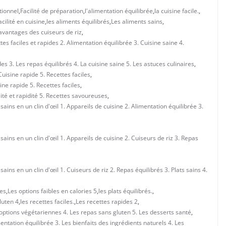
itionnel
,
Facilité de préparation
,
l'alimentation équilibrée
,
la cuisine facile.
,
acilité en cuisine
,
les aliments équilibrés
,
Les aliments sains
,
avantages des cuiseurs de riz
,
tes faciles et rapides 2. Alimentation équilibrée 3. Cuisine saine 4.
des 3. Les repas équilibrés 4. La cuisine saine 5. Les astuces culinaires
,
 Cuisine rapide 5. Recettes faciles
,
sine rapide 5. Recettes faciles
,
ilité et rapidité 5. Recettes savoureuses
,
 sains en un clin d'œil 1. Appareils de cuisine 2. Alimentation équilibrée 3.
 sains en un clin d'œil 1. Appareils de cuisine 2. Cuiseurs de riz 3. Repas
sains en un clin d'œil 1. Cuiseurs de riz 2. Repas équilibrés 3. Plats sains 4.
des
,
Les options faibles en calories 5
,
les plats équilibrés.
,
luten 4
,
les recettes faciles.
,
Les recettes rapides 2
,
 options végétariennes 4. Les repas sans gluten 5. Les desserts santé
,
entation équilibrée 3. Les bienfaits des ingrédients naturels 4. Les