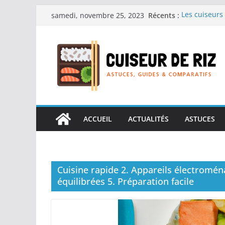
Passer
Récents :
Les cuiseurs 
samedi, novembre 25, 2023
au
recherche de
Les cuiseurs 
contenu
Gagner du te
Les cuiseurs
en grande qu
Les cuiseurs 
personnes âgé
Les cuiseurs 
réconfortant
ACCUEIL
ACTUALITÉS
ASTUCES
Cuisine rapide 2. Appareils électromén
équilibrées 5. Préparation facile