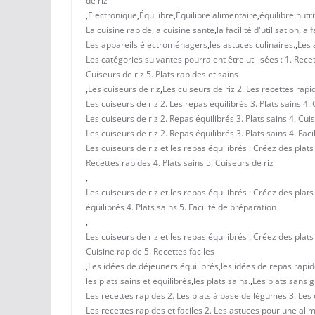
de riz
,
Electronique
,
Équilibre
,
Équilibre alimentaire
,
équilibre nutr
La cuisine rapide
,
la cuisine santé
,
la facilité d'utilisation
,
la f
Les appareils électroménagers
,
les astuces culinaires.
,
Les 
Les catégories suivantes pourraient être utilisées : 1. Recet
Cuiseurs de riz 5. Plats rapides et sains
,
Les cuiseurs de riz
,
Les cuiseurs de riz 2. Les recettes rapi
Les cuiseurs de riz 2. Les repas équilibrés 3. Plats sains 4.
Les cuiseurs de riz 2. Repas équilibrés 3. Plats sains 4. Cui
Les cuiseurs de riz 2. Repas équilibrés 3. Plats sains 4. Fac
Les cuiseurs de riz et les repas équilibrés : Créez des plats
Recettes rapides 4. Plats sains 5. Cuiseurs de riz
,
Les cuiseurs de riz et les repas équilibrés : Créez des plats
équilibrés 4. Plats sains 5. Facilité de préparation
,
Les cuiseurs de riz et les repas équilibrés : Créez des plats 
Cuisine rapide 5. Recettes faciles
,
Les idées de déjeuners équilibrés
,
les idées de repas rapi
les plats sains et équilibrés
,
les plats sains.
,
Les plats sans g
Les recettes rapides 2. Les plats à base de légumes 3. Les
Les recettes rapides et faciles 2. Les astuces pour une alim