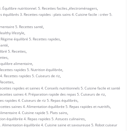
 Équilibre nutritionnel. 5. Recettes faciles.
,
électroménagers
,
 équilibrés 3. Recettes rapides : plats sains 4. Cuisine facile : créer 5.
imentaire 5. Recettes santé
,
ealthy lifestyle
,
 Régime équilibré 5. Recettes rapides
,
Santé
,
ibré 5. Recettes
,
ettes
,
quilibre alimentaire
,
Recettes rapides 5. Nutrition équilibrée
,
4. Recettes rapides 5. Cuiseurs de riz
,
 Recettes
,
ettes rapides et saines 4. Conseils nutritionnels 5. Cuisine facile et santé
ecettes saines 4. Préparation rapide des repas 5. Cuiseurs de riz
,
s rapides 4. Cuiseurs de riz 5. Repas équilibrés
,
cettes saines 4. Alimentation équilibrée 5. Repas rapides et nutritifs
,
limentaire 4. Cuisine rapide 5. Plats sains
,
ion équilibrée 4. Repas rapides 5. Astuces culinaires
,
. Alimentation équilibrée 4. Cuisine saine et savoureuse 5. Robot cuiseur