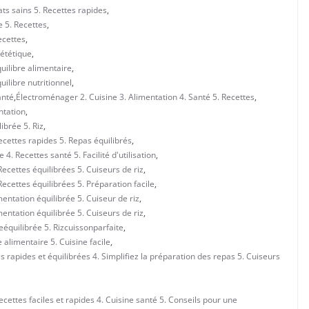
ats sains 5. Recettes rapides
,
e 5. Recettes
,
ecettes
,
iététique
,
uilibre alimentaire
,
uilibre nutritionnel
,
anté
,
Électroménager 2. Cuisine 3. Alimentation 4. Santé 5. Recettes
,
ntation
,
ibrée 5. Riz
,
ecettes rapides 5. Repas équilibrés
,
4. Recettes santé 5. Facilité d'utilisation
,
ecettes équilibrées 5. Cuiseurs de riz
,
ecettes équilibrées 5. Préparation facile
,
entation équilibrée 5. Cuiseur de riz
,
entation équilibrée 5. Cuiseurs de riz
,
eéquilibrée 5. Rizcuissonparfaite
,
 alimentaire 5. Cuisine facile
,
 rapides et équilibrées 4. Simplifiez la préparation des repas 5. Cuiseurs
ecettes faciles et rapides 4. Cuisine santé 5. Conseils pour une