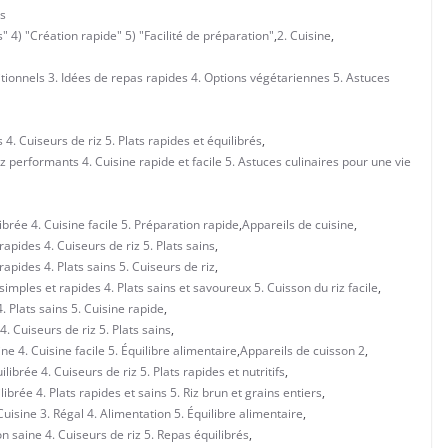
s
s" 4) "Création rapide" 5) "Facilité de préparation"
,
2. Cuisine
,
ritionnels 3. Idées de repas rapides 4. Options végétariennes 5. Astuces
 4. Cuiseurs de riz 5. Plats rapides et équilibrés
,
z performants 4. Cuisine rapide et facile 5. Astuces culinaires pour une vie
ibrée 4. Cuisine facile 5. Préparation rapide
,
Appareils de cuisine
,
rapides 4. Cuiseurs de riz 5. Plats sains
,
rapides 4. Plats sains 5. Cuiseurs de riz
,
simples et rapides 4. Plats sains et savoureux 5. Cuisson du riz facile
,
. Plats sains 5. Cuisine rapide
,
4. Cuiseurs de riz 5. Plats sains
,
ne 4. Cuisine facile 5. Équilibre alimentaire
,
Appareils de cuisson 2
,
ibrée 4. Cuiseurs de riz 5. Plats rapides et nutritifs
,
ibrée 4. Plats rapides et sains 5. Riz brun et grains entiers
,
isine 3. Régal 4. Alimentation 5. Équilibre alimentaire
,
n saine 4. Cuiseurs de riz 5. Repas équilibrés
,