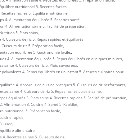
3. Alimentation saine 4. Recettes équilibrées 5. Préparation facile
,
uilibre nutritionnel 5. Recettes faciles
,
ecettes faciles 5. Équilibre nutritionnel
,
ps 4. Alimentation équilibrée 5. Recettes santé
,
on 4. Alimentation saine 5. Facilité de préparation
,
Nutrition 5. Plats sains
,
 4. Cuiseurs de riz 5. Repas rapides et équilibrés
,
 Cuiseurs de riz 5. Préparation facile
,
entation équilibrée 5. Gastronomie facile.
,
ues 4. Alimentation équilibrée 5. Repas équilibrés en quelques minutes
,
tes santé 4. Cuiseurs de riz 5. Plats savoureux
,
iz polyvalents 4. Repas équilibrés en un instant 5. Astuces culinaires pour
équilibrée 4. Appareils de cuisine pratiques 5. Cuiseurs de riz performants
,
ettes santé 4. Cuiseurs de riz 5. Repas faciles
,
cuisine saine
,
epas équilibrés 3. Plats sains 4. Recettes rapides 5. Facilité de préparation
,
. Alimentation 3. Cuisine 4. Santé 5. Rapidité
,
e nutritionnel 5. Préparation facile
,
Cuisine rapide
,
 Cuisson
,
Équilibre alimentaire
,
 4. Recettes saines 5. Cuiseurs de riz
,