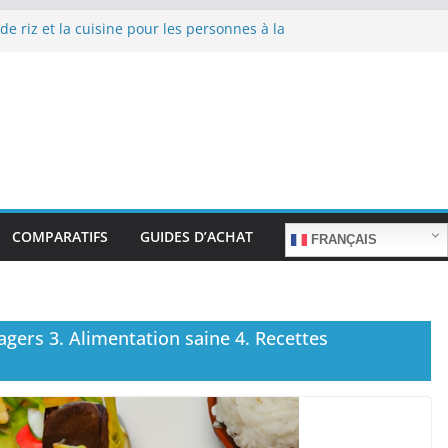
de riz et la cuisine pour les personnes à la
 repas sans stress.
de riz et la cuisine rapide en semaine :
mps sans sacrifier le goût.
 de riz pour les familles nombreuses : Cuisson
antité.
de riz et la préparation de plats pour les
es : Facilité d’utilisation et nutrition.
de riz et la préparation de plats familiaux
s.
COMPARATIFS
GUIDES D’ACHAT
FRANÇAIS
agers 3. Alimentation saine 4. Recettes