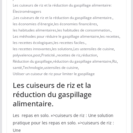
Les cuiseurs de riz et la réduction du gaspillage alimentaire:
Électroménagers
,
Les cuiseurs de riz et la réduction du gaspillage alimentaire.
,
les économies d'énergie
,
les économies financières
,
les habitudes alimentaires
,
les habitudes de consommation.
,
Les méthodes pour réduire le gaspillage alimentaire
,
les recettes
,
les recettes écologiques
,
les recettes faciles.
,
les recettes innovantes
,
les solutions
,
Les ustensiles de cuisine
,
polyvalence
,
post
,
Praticité.
,
recettes de riz
,
réduction
,
Réduction du gaspillage
,
réduction du gaspillage alimentaire
,
Riz
,
santé
,
Technologie
,
ustensiles de cuisine
,
Utiliser un cuiseur de riz pour limiter le gaspillage
Les cuiseurs de riz et la
réduction du gaspillage
alimentaire.
Les ‍ repas en solo. »>cuiseurs de riz : Une solution
pratique pour les repas en solo. »>cuiseurs de riz :
Une