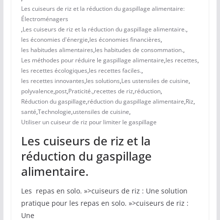
Les cuiseurs de riz et la réduction du gaspillage alimentaire:
Électroménagers
,
Les cuiseurs de riz et la réduction du gaspillage alimentaire.
,
les économies d'énergie
,
les économies financières
,
les habitudes alimentaires
,
les habitudes de consommation.
,
Les méthodes pour réduire le gaspillage alimentaire
,
les recettes
,
les recettes écologiques
,
les recettes faciles.
,
les recettes innovantes
,
les solutions
,
Les ustensiles de cuisine
,
polyvalence
,
post
,
Praticité.
,
recettes de riz
,
réduction
,
Réduction du gaspillage
,
réduction du gaspillage alimentaire
,
Riz
,
santé
,
Technologie
,
ustensiles de cuisine
,
Utiliser un cuiseur de riz pour limiter le gaspillage
Les cuiseurs de riz et la
réduction du gaspillage
alimentaire.
Les ‍ repas en solo. »>cuiseurs de riz : Une solution
pratique pour les repas en solo. »>cuiseurs de riz :
Une