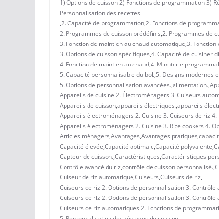
1) Options de cuisson 2) Fonctions de programmation 3) R
Personnalisation des recettes
,
2. Capacité de programmation
,
2. Fonctions de programma
2. Programmes de cuisson prédéfinis
,
2. Programmes de cu
3. Fonction de maintien au chaud automatique
,
3. Fonction
3. Options de cuisson spécifiques
,
4. Capacité de cuisiner di
4. Fonction de maintien au chaud
,
4. Minuterie programma
5. Capacité personnalisable du bol.
,
5. Designs modernes et
5. Options de personnalisation avancées.
,
alimentation.
,
App
Appareils de cuisine 2. Électroménagers 3. Cuiseurs auto
Appareils de cuisson
,
appareils électriques.
,
appareils élec
Appareils électroménagers 2. Cuisine 3. Cuiseurs de riz 4.
Appareils électroménagers 2. Cuisine 3. Rice cookers 4. O
Articles ménagers
,
Avantages
,
Avantages pratiques
,
capaci
Capacité élevée
,
Capacité optimale
,
Capacité polyvalente
,
C
Capteur de cuisson.
,
Caractéristiques
,
Caractéristiques per
Contrôle avancé du riz
,
contrôle de cuisson personnalisé.
,
C
Cuiseur de riz automatique
,
Cuiseurs
,
Cuiseurs de riz
,
Cuiseurs de riz 2. Options de personnalisation 3. Contrôle
Cuiseurs de riz 2. Options de personnalisation 3. Contrôle
Cuiseurs de riz automatiques 2. Fonctions de programmatio
5. Personnalisation des réglages de cuisson