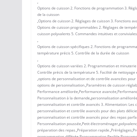
,
Options de cuisson 2. Fonctions de programmation 3. Régl
de la cuisson
,
Options de cuisson 2. Réglages de cuisson 3. Fonctions ava
Options de cuisson programmables 2. Réglages de tempéra
cuisson polyvalents 5. Commandes intuitives et conviviales
,
Options de cuisson spécifiques 2. Fonctions de programma
température précis 5. Contrôle de la durée de cuisson
,
Options de cuisson variées 2. Programmation et minuterie
Contrôle précis de la température 5. Facilité de nettoyage 
,
options de personnalisation et de contrôle avancées pour la
options de personnalisation.
,
Paramètres de cuisson réglab
Performance améliorée
,
Performance avancée
,
Performanc
Personnalisation à la demande
,
personnalisation amélioré
personnalisation et contrôle avancés 3. Alimentation: Les c
personnalisation et contrôle avancés pour des plats délicie
personnalisation et contrôle avancés pour des repas parfai
Personnalisation poussée
,
Petit électroménager
,
polyvalen
préparation des repas.
,
Préparation rapide.
,
Préréglages
,
Pr
programmation différée
,
Programmation flexible
,
Programm