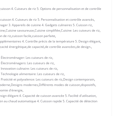
uisson 4. Cuiseurs de riz 5. Options de personnalisation et de contrôle
cuisson 4. Cuiseurs de riz 5. Personnalisation et contrôle avancés
,
ger 3. Appareils de cuisine 4. Gadgets culinaires 5. Cuisson riz
,
aine
,
Cuisine savoureuse
,
Cuisine simplifiée
,
Cuisine: Les cuiseurs de riz
,
n de riz
,
cuisson facile
,
cuisson parfaite
,
upplémentaires 4. Contrôle précis de la température 5. Design élégant
,
icacité énergétique
,
de capacité
,
de contrôle avancées
,
de design.
,
 Électroménager: Les cuiseurs de riz
,
. Électroménagers: Les cuiseurs de riz
,
Innovation culinaire: Les cuiseurs de riz
,
 Technologie alimentaire: Les cuiseurs de riz
,
Praticité et polyvalence: Les cuiseurs de riz
,
Design contemporain
,
oderne
,
Designs modernes
,
Différents modes de cuisson
,
dispositifs
,
nomie d'énergie
,
ign élégant 4. Capacité de cuisson avancée 5. Facilité d'utilisation
,
n au chaud automatique 4. Cuisson rapide 5. Capacité de détection