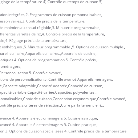
églage de la température 4) Contrôle du temps de cuisson 5)
tion intégrées
,
2. Programmes de cuisson personnalisables
,
isson variés
,
3. Contrôle précis de la température
,
 de maintien au chaud réglable
,
3. Minuterie programmable
,
fférentes variétés de riz
,
4. Contrôle précis de la température
,
ble
,
4. Réglage précis de la température
,
 esthétiques.
,
5. Minuteur programmable.
,
5. Options de cuisson multiple.
,
areil culinaire
,
Appareils culinaires.
,
Appareils de cuisine
,
matiques 4. Options de programmation 5. Contrôle précis
,
troménagers
,
 Personnalisation 5. Contrôle avancé
,
ptions de personnalisation 5. Contrôle avancé
,
Appareils ménagers
,
té
,
Capacité adaptable
,
Capacité adaptée
,
Capacité de cuisson
,
apacité variable
,
Capacité variée
,
Capacités polyvalentes.
,
sonnalisables
,
Choix de cuisson
,
Conception ergonomique
,
Contrôle avancé
,
ontrôle précis
,
critères de sélection.
,
Cuire parfaitement le riz
,
 avancé 4. Appareils électroménagers 5. Cuisine asiatique
,
 avancé 4. Appareils électroménagers 5. Cuisine pratique
,
n 3. Options de cuisson spécialisées 4. Contrôle précis de la température