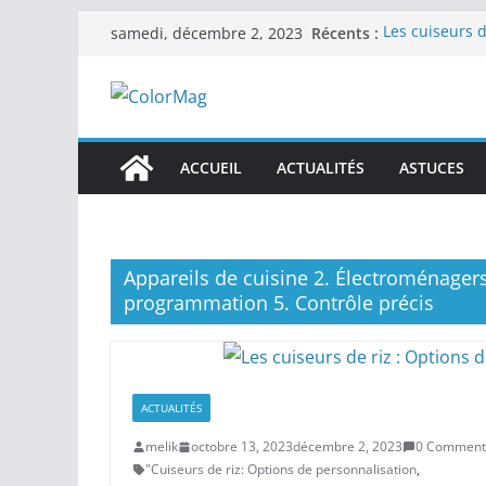
Passer
Récents :
Les cuiseurs d
samedi, décembre 2, 2023
au
recherche de 
Les cuiseurs d
contenu
Gagner du temp
Les cuiseurs 
en grande qua
Les cuiseurs d
ACCUEIL
ACTUALITÉS
ASTUCES
personnes âgées
Les cuiseurs d
réconfortants.
Appareils de cuisine 2. Électroménager
programmation 5. Contrôle précis
ACTUALITÉS
melik
octobre 13, 2023
décembre 2, 2023
0 Comment
"Cuiseurs de riz: Options de personnalisation
,