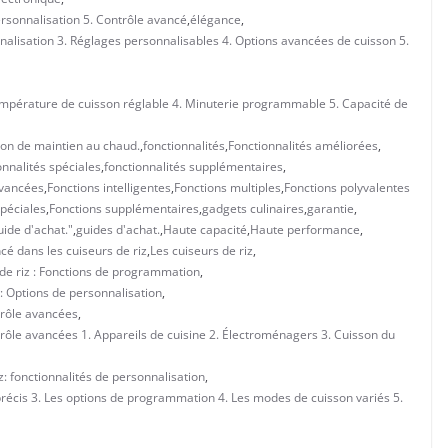
Personnalisation 5. Contrôle avancé
,
élégance
,
nalisation 3. Réglages personnalisables 4. Options avancées de cuisson 5.
empérature de cuisson réglable 4. Minuterie programmable 5. Capacité de
ion de maintien au chaud.
,
fonctionnalités
,
Fonctionnalités améliorées
,
onnalités spéciales
,
fonctionnalités supplémentaires
,
avancées
,
Fonctions intelligentes
,
Fonctions multiples
,
Fonctions polyvalentes
spéciales
,
Fonctions supplémentaires
,
gadgets culinaires
,
garantie
,
ide d'achat."
,
guides d'achat.
,
Haute capacité
,
Haute performance
,
cé dans les cuiseurs de riz
,
Les cuiseurs de riz
,
 de riz : Fonctions de programmation
,
 : Options de personnalisation
,
ntrôle avancées
,
ntrôle avancées 1. Appareils de cuisine 2. Électroménagers 3. Cuisson du
z: fonctionnalités de personnalisation
,
 précis 3. Les options de programmation 4. Les modes de cuisson variés 5.