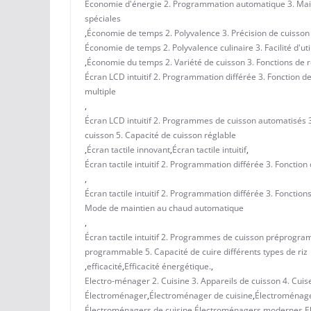
Économie d'énergie 2. Programmation automatique 3. Maint
spéciales
,
Économie de temps 2. Polyvalence 3. Précision de cuisson 4.
Économie de temps 2. Polyvalence culinaire 3. Facilité d'ut
,
Économie du temps 2. Variété de cuisson 3. Fonctions de ré
Écran LCD intuitif 2. Programmation différée 3. Fonction d
multiple
,
Écran LCD intuitif 2. Programmes de cuisson automatisés 
cuisson 5. Capacité de cuisson réglable
,
Écran tactile innovant
,
Écran tactile intuitif
,
Écran tactile intuitif 2. Programmation différée 3. Fonctio
,
Écran tactile intuitif 2. Programmation différée 3. Fonctio
Mode de maintien au chaud automatique
,
Écran tactile intuitif 2. Programmes de cuisson préprogr
programmable 5. Capacité de cuire différents types de riz
,
efficacité
,
Efficacité énergétique.
,
Electro-ménager 2. Cuisine 3. Appareils de cuisson 4. Cuis
Électroménager
,
Électroménager de cuisine
,
Électroménage
Électroménagers de cuisine
,
Électroménagers modernes
,
E