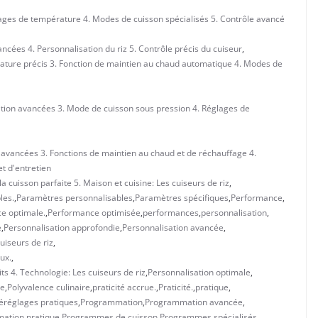
ages de température 4. Modes de cuisson spécialisés 5. Contrôle avancé
ncées 4. Personnalisation du riz 5. Contrôle précis du cuiseur
,
ture précis 3. Fonction de maintien au chaud automatique 4. Modes de
tion avancées 3. Mode de cuisson sous pression 4. Réglages de
 avancées 3. Fonctions de maintien au chaud et de réchauffage 4.
et d'entretien
 cuisson parfaite 5. Maison et cuisine: Les cuiseurs de riz
,
les.
,
Paramètres personnalisables
,
Paramètres spécifiques
,
Performance
,
e optimale.
,
Performance optimisée
,
performances
,
personnalisation
,
e
,
Personnalisation approfondie
,
Personnalisation avancée
,
uiseurs de riz
,
ux.
,
ts 4. Technologie: Les cuiseurs de riz
,
Personnalisation optimale
,
ce
,
Polyvalence culinaire
,
praticité accrue.
,
Praticité.
,
pratique
,
éréglages pratiques
,
Programmation
,
Programmation avancée
,
ation pratique
,
Programmes de cuisson
,
Programmes spécialisés
,