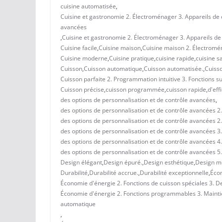
cuisine automatisée
,
Cuisine et gastronomie 2. Électroménager 3. Appareils de c
avancées
,
Cuisine et gastronomie 2. Électroménager 3. Appareils de 
Cuisine facile
,
Cuisine maison
,
Cuisine maison 2. Électroména
Cuisine moderne
,
Cuisine pratique
,
cuisine rapide
,
cuisine s
Cuisson
,
Cuisson automatique
,
Cuisson automatisée.
,
Cuisso
Cuisson parfaite 2. Programmation intuitive 3. Fonctions s
Cuisson précise
,
cuisson programmée
,
cuisson rapide
,
d'eff
des options de personnalisation et de contrôle avancées
,
des options de personnalisation et de contrôle avancées 2.
des options de personnalisation et de contrôle avancées 2
des options de personnalisation et de contrôle avancées 3. 
des options de personnalisation et de contrôle avancées 4.
des options de personnalisation et de contrôle avancées 5. 
Design élégant
,
Design épuré.
,
Design esthétique
,
Design m
Durabilité
,
Durabilité accrue.
,
Durabilité exceptionnelle
,
Éco
Économie d'énergie 2. Fonctions de cuisson spéciales 3. Des
Économie d'énergie 2. Fonctions programmables 3. Maintie
automatique
,