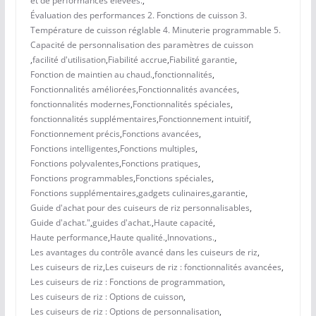
et de performances élevées.
,
Évaluation des performances 2. Fonctions de cuisson 3.
Température de cuisson réglable 4. Minuterie programmable 5.
Capacité de personnalisation des paramètres de cuisson
,
facilité d'utilisation
,
Fiabilité accrue
,
Fiabilité garantie
,
Fonction de maintien au chaud.
,
fonctionnalités
,
Fonctionnalités améliorées
,
Fonctionnalités avancées
,
fonctionnalités modernes
,
Fonctionnalités spéciales
,
fonctionnalités supplémentaires
,
Fonctionnement intuitif
,
Fonctionnement précis
,
Fonctions avancées
,
Fonctions intelligentes
,
Fonctions multiples
,
Fonctions polyvalentes
,
Fonctions pratiques
,
Fonctions programmables
,
Fonctions spéciales
,
Fonctions supplémentaires
,
gadgets culinaires
,
garantie
,
Guide d'achat pour des cuiseurs de riz personnalisables
,
Guide d'achat."
,
guides d'achat.
,
Haute capacité
,
Haute performance
,
Haute qualité.
,
Innovations.
,
Les avantages du contrôle avancé dans les cuiseurs de riz
,
Les cuiseurs de riz
,
Les cuiseurs de riz : fonctionnalités avancées
,
Les cuiseurs de riz : Fonctions de programmation
,
Les cuiseurs de riz : Options de cuisson
,
Les cuiseurs de riz : Options de personnalisation
,