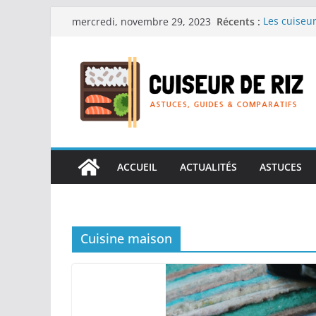
Passer
Récents :
Les cuiseur
mercredi, novembre 29, 2023
au
recherche 
Les cuiseur
contenu
Gagner du t
Les cuiseur
en grande 
Les cuiseur
personnes â
Les cuiseur
réconfortan
ACCUEIL
ACTUALITÉS
ASTUCES
Cuisine maison