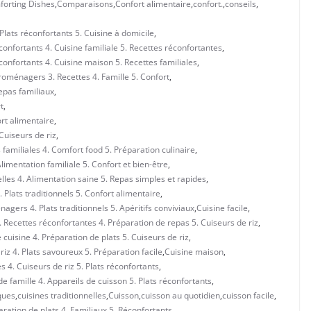
orting Dishes
,
Comparaisons
,
Confort alimentaire
,
confort.
,
conseils
,
 Plats réconfortants 5. Cuisine à domicile
,
éconfortants 4. Cuisine familiale 5. Recettes réconfortantes
,
éconfortants 4. Cuisine maison 5. Recettes familiales
,
troménagers 3. Recettes 4. Famille 5. Confort
,
epas familiaux
,
t
,
ort alimentaire
,
Cuiseurs de riz
,
familiales 4. Comfort food 5. Préparation culinaire
,
limentation familiale 5. Confort et bien-être
,
lles 4. Alimentation saine 5. Repas simples et rapides
,
 Plats traditionnels 5. Confort alimentaire
,
nagers 4. Plats traditionnels 5. Apéritifs conviviaux
,
Cuisine facile
,
3. Recettes réconfortantes 4. Préparation de repas 5. Cuiseurs de riz
,
 cuisine 4. Préparation de plats 5. Cuiseurs de riz
,
riz 4. Plats savoureux 5. Préparation facile
,
Cuisine maison
,
s 4. Cuiseurs de riz 5. Plats réconfortants
,
e famille 4. Appareils de cuisson 5. Plats réconfortants
,
ques
,
cuisines traditionnelles
,
Cuisson
,
cuisson au quotidien
,
cuisson facile
,
ration de plats 4. Familiaux 5. Réconfortants
,