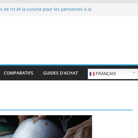
s de riz et la cuisine pour les personnes à la
de repas sans stress.
s de riz et la cuisine rapide en semaine :
emps sans sacrifier le goût.
s de riz pour les familles nombreuses : Cuisson
quantité.
s de riz et la préparation de plats pour les
gées : Facilité d’utilisation et nutrition.
s de riz et la préparation de plats familiaux
ts.
COMPARATIFS
GUIDES D’ACHAT
FRANÇAIS