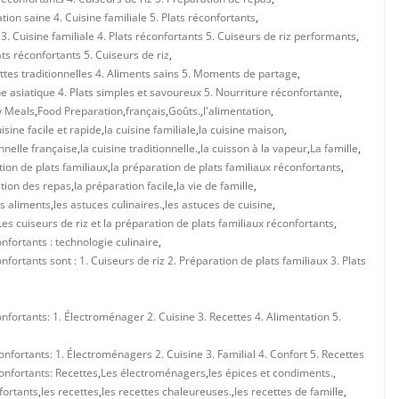
on saine 4. Cuisine familiale 5. Plats réconfortants
,
. Cuisine familiale 4. Plats réconfortants 5. Cuiseurs de riz performants
,
ats réconfortants 5. Cuiseurs de riz
,
ettes traditionnelles 4. Aliments sains 5. Moments de partage
,
e asiatique 4. Plats simples et savoureux 5. Nourriture réconfortante
,
y Meals
,
Food Preparation
,
français
,
Goûts.
,
l'alimentation
,
uisine facile et rapide
,
la cuisine familiale
,
la cuisine maison
,
onnelle française
,
la cuisine traditionnelle.
,
la cuisson à la vapeur
,
La famille
,
tion de plats familiaux
,
la préparation de plats familiaux réconfortants
,
ation des repas
,
la préparation facile
,
la vie de famille
,
es aliments
,
les astuces culinaires.
,
les astuces de cuisine
,
Les cuiseurs de riz et la préparation de plats familiaux réconfortants
,
onfortants : technologie culinaire
,
nfortants sont : 1. Cuiseurs de riz 2. Préparation de plats familiaux 3. Plats
onfortants: 1. Électroménager 2. Cuisine 3. Recettes 4. Alimentation 5.
onfortants: 1. Électroménagers 2. Cuisine 3. Familial 4. Confort 5. Recettes
confortants: Recettes
,
Les électroménagers
,
les épices et condiments.
,
fortants
,
les recettes
,
les recettes chaleureuses.
,
les recettes de famille
,