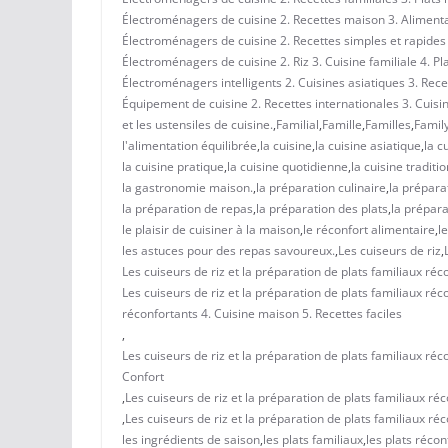
Électroménagers de cuisine 2. Recettes maison 3. Alimentati
Électroménagers de cuisine 2. Recettes simples et rapides 3
Électroménagers de cuisine 2. Riz 3. Cuisine familiale 4. Pl
Électroménagers intelligents 2. Cuisines asiatiques 3. Rec
Équipement de cuisine 2. Recettes internationales 3. Cuisin
et les ustensiles de cuisine.
,
Familial
,
Famille
,
Familles
,
Famil
l'alimentation équilibrée
,
la cuisine
,
la cuisine asiatique
,
la c
la cuisine pratique
,
la cuisine quotidienne
,
la cuisine traditi
la gastronomie maison.
,
la préparation culinaire
,
la prépara
la préparation de repas
,
la préparation des plats
,
la prépar
le plaisir de cuisiner à la maison
,
le réconfort alimentaire
,
l
les astuces pour des repas savoureux.
,
Les cuiseurs de riz
,
Les cuiseurs de riz et la préparation de plats familiaux réc
Les cuiseurs de riz et la préparation de plats familiaux réco
réconfortants 4. Cuisine maison 5. Recettes faciles
,
Les cuiseurs de riz et la préparation de plats familiaux réc
Confort
,
Les cuiseurs de riz et la préparation de plats familiaux réc
,
Les cuiseurs de riz et la préparation de plats familiaux ré
les ingrédients de saison
,
les plats familiaux
,
les plats récon