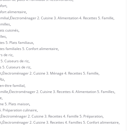
fort
,
nfort alimentaire
,
milial
,
Électroménager 2. Cuisine 3. Alimentation 4. Recettes 5. Famille
,
amilles
,
ats cuisinés
,
lles
,
es 5. Plats familiaux
,
es familiales 5. Confort alimentaire
,
s de riz
,
 5. Cuiseurs de riz
,
s 5. Cuiseurs de riz
,
t
,
Électroménager 2. Cuisine 3. Ménage 4. Recettes 5. Famille
,
Riz
,
en-être familial
,
amille
,
Électroménager 2. Cuisine 3. Recettes 4. Alimentation 5. Familles
,
le
,
ine 5. Plats maison
,
5. Préparation culinaire
,
,
Électroménager 2. Cuisine 3. Recettes 4. Famille 5. Préparation
,
t
,
Électroménager 2. Cuisine 3. Recettes 4. Familles 5. Confort alimentaire
,