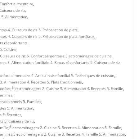
 Confort alimentaire
,
Cuiseurs de riz
,
s 5. Alimentation
,
tes 4. Cuiseurs de riz 5. Préparation de plats
,
tes 4. Cuiseurs de riz 5. Préparation de plats familiaux
,
ats réconfortants
,
5. Cuisine
,
 Cuiseurs de riz 5. Confort alimentaire
,
Électroménager de cuisine
,
es 3. Alimentation familiale 4. Repas réconfortants 5. Cuiseurs de riz
nfort alimentaire 4. Art culinaire familial 5. Techniques de cuisson
,
. Alimentation 4. Recettes 5. Plats traditionnels
,
Confort
,
Électroménagers 2. Cuisine 3. Alimentation 4. Recettes 5. Famille
,
Familles
,
traditionnels 5. Familles
,
tes 5. Alimentation
,
s 5. Recettes
,
ts 5. Cuiseurs de riz
,
mille
,
Électroménagers 2. Cuisine 3. Recettes 4. Alimentation 5. Famille
,
Familles
,
Électroménagers 2. Cuisine 3. Recettes 4. Famille 5. Alimentation
,